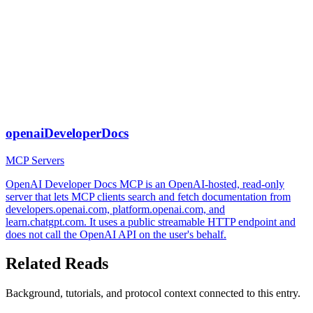
openaiDeveloperDocs
MCP Servers
OpenAI Developer Docs MCP is an OpenAI-hosted, read-only
server that lets MCP clients search and fetch documentation from
developers.openai.com, platform.openai.com, and
learn.chatgpt.com. It uses a public streamable HTTP endpoint and
does not call the OpenAI API on the user's behalf.
Related Reads
Background, tutorials, and protocol context connected to this entry.