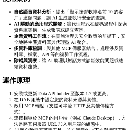
自然語言資料分析
：提出「顯示按營收排名前 10 的客
戶」這類問題，讓 AI 生成並執行安全的查詢。
AI 驅動的應用程式開發
：讓代理程式在編碼過程中探索
資料庫架構、生成報表或建立查詢。
企業資料工作流
：在實施治理與安全政策的前提下，安
全地將生產資料庫與代理型 AI 整合。
多資料庫協調
：與其他 MCP 伺服器結合，處理涉及資
料庫、檔案、API 等的複雜工作流程。
除錯與洞察
：讓 AI 助理以對話方式診斷效能問題或總
結資料趨勢。
運作原理
安裝或更新 Data API builder 至版本 1.7 或更高。
在 DAB 組態中設定您的資料來源與實體。
啟用 MCP 端點（支援可串流 HTTP 及其他傳輸方
式）。
連接相容於 MCP 的用戶端（例如 Claude Desktop），方
法是將其伺服器 URL 加入用戶端的組態中。