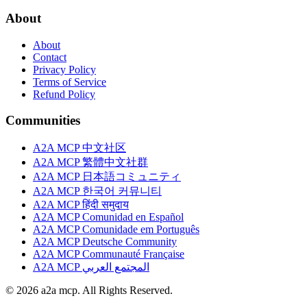
About
About
Contact
Privacy Policy
Terms of Service
Refund Policy
Communities
A2A MCP 中文社区
A2A MCP 繁體中文社群
A2A MCP 日本語コミュニティ
A2A MCP 한국어 커뮤니티
A2A MCP हिंदी समुदाय
A2A MCP Comunidad en Español
A2A MCP Comunidade em Português
A2A MCP Deutsche Community
A2A MCP Communauté Française
A2A MCP المجتمع العربي
© 2026 a2a mcp. All Rights Reserved.