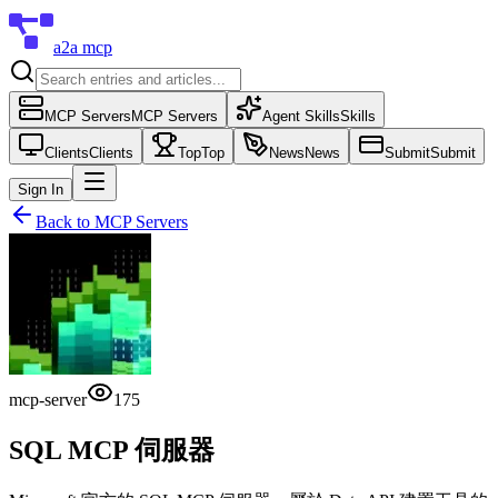
a2a mcp
MCP Servers
MCP Servers
Agent Skills
Skills
Clients
Clients
Top
Top
News
News
Submit
Submit
Sign In
Back to
MCP Servers
mcp-server
175
SQL MCP 伺服器