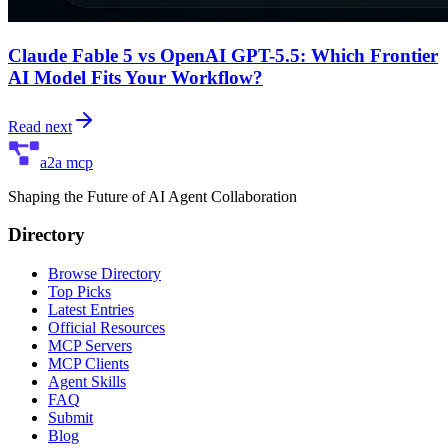
Claude Fable 5 vs OpenAI GPT-5.5: Which Frontier
AI Model Fits Your Workflow?
Read next
a2a mcp
Shaping the Future of AI Agent Collaboration
Directory
Browse Directory
Top Picks
Latest Entries
Official Resources
MCP Servers
MCP Clients
Agent Skills
FAQ
Submit
Blog