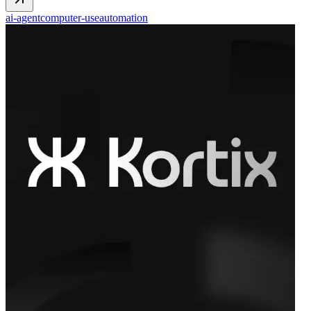
ai-agent
computer-use
automation