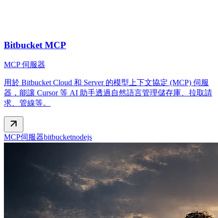
Bitbucket MCP
MCP 伺服器
用於 Bitbucket Cloud 和 Server 的模型上下文協定 (MCP) 伺服
器，能讓 Cursor 等 AI 助手透過自然語言管理儲存庫、拉取請
求、管線等。
MCP伺服器
bitbucket
nodejs