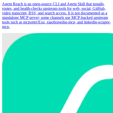
Agent Reach is an open-source CLI and Agent Skill that installs,
routes, and health-checks upstream tools for web, social, GitHub,
video transcript, RSS, and search access. It is not documented as a
standalone MCP server; some channels use MCP-backed upstream
tools such as mcporter/Exa, xiaohongshu-mcp, and linkedin-scraper-
mcp.