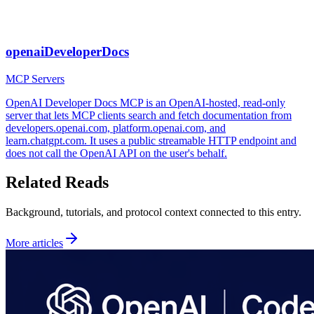
openaiDeveloperDocs
MCP Servers
OpenAI Developer Docs MCP is an OpenAI-hosted, read-only
server that lets MCP clients search and fetch documentation from
developers.openai.com, platform.openai.com, and
learn.chatgpt.com. It uses a public streamable HTTP endpoint and
does not call the OpenAI API on the user's behalf.
Related Reads
Background, tutorials, and protocol context connected to this entry.
More articles