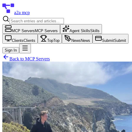
a2a mcp
MCP Servers
MCP Servers
Agent Skills
Skills
Clients
Clients
Top
Top
News
News
Submit
Submit
Sign In
Back to
MCP Servers