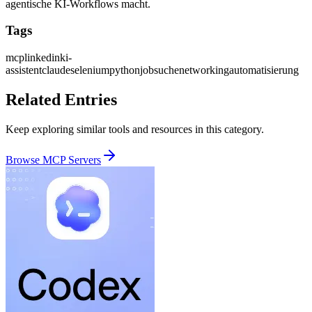
agentische KI-Workflows macht.
Tags
mcp
linkedin
ki-
assistent
claude
selenium
python
jobsuche
networking
automatisierung
Related Entries
Keep exploring similar tools and resources in this category.
Browse
MCP Servers