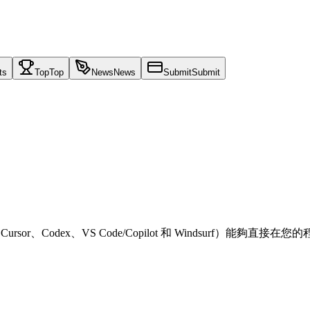
ts
Top
Top
News
News
Submit
Submit
Cursor、Codex、VS Code/Copilot 和 Windsurf）