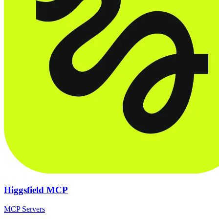
Higgsfield MCP
MCP Servers