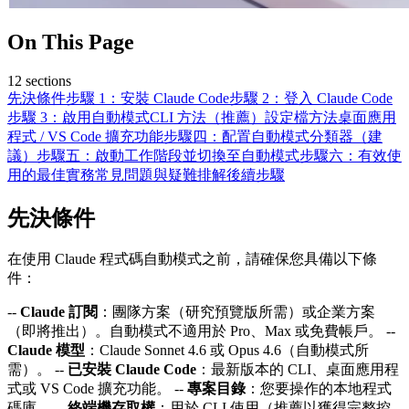
On This Page
12
sections
先決條件
步驟 1：安裝 Claude Code
步驟 2：登入 Claude Code
步驟 3：啟用自動模式
CLI 方法（推薦）
設定檔方法
桌面應用
程式 / VS Code 擴充功能
步驟四：配置自動模式分類器（建
議）
步驟五：啟動工作階段並切換至自動模式
步驟六：有效使
用的最佳實務
常見問題與疑難排解
後續步驟
先決條件
在使用 Claude 程式碼自動模式之前，請確保您具備以下條
件：
--
Claude 訂閱
：團隊方案（研究預覽版所需）或企業方案
（即將推出）。自動模式不適用於 Pro、Max 或免費帳戶。 --
Claude 模型
：Claude Sonnet 4.6 或 Opus 4.6（自動模式所
需）。 --
已安裝 Claude Code
：最新版本的 CLI、桌面應用程
式或 VS Code 擴充功能。 --
專案目錄
：您要操作的本地程式
碼庫。 --
終端機存取權
：用於 CLI 使用（推薦以獲得完整控