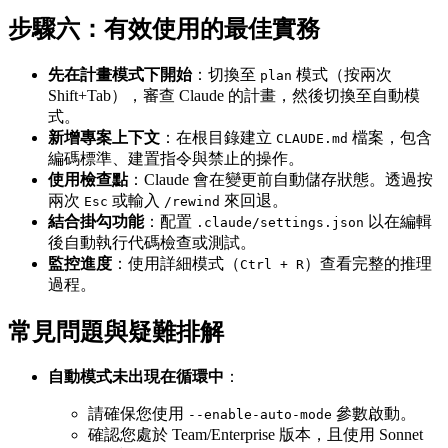
步驟六：有效使用的最佳實務
先在計畫模式下開始
：切換至
模式（按兩次
plan
Shift+Tab），審查 Claude 的計畫，然後切換至自動模
式。
新增專案上下文
：在根目錄建立
檔案，包含
CLAUDE.md
編碼標準、建置指令與禁止的操作。
使用檢查點
：Claude 會在變更前自動儲存狀態。透過按
兩次
或輸入
來回退。
Esc
/rewind
結合掛勾功能
：配置
以在編輯
.claude/settings.json
後自動執行代碼檢查或測試。
監控進度
：使用詳細模式（
）查看完整的推理
Ctrl + R
過程。
常見問題與疑難排解
自動模式未出現在循環中
：
請確保您使用
參數啟動。
--enable-auto-mode
確認您處於 Team/Enterprise 版本，且使用 Sonnet