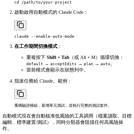
啟動啟用自動模式的 Claude Code：
在工作期間切換模式
：
重複按下
Shift + Tab
（或 Alt + M）循環切換：
→
→
→
。
default
acceptEdits
plan
auto
當前模式會顯示在狀態列中。
指派任務給 Claude。範例：
自動模式現在會自動核准低風險的工具調用（檔案讀取、目標
編輯、標準建置/測試），同時分類器會阻擋任何高風險操
作。