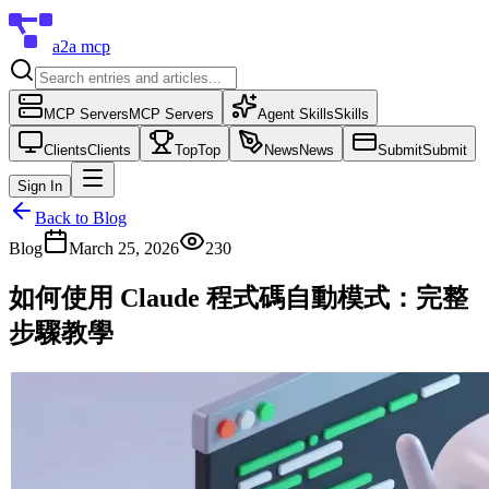
a2a mcp
MCP Servers
MCP Servers
Agent Skills
Skills
Clients
Clients
Top
Top
News
News
Submit
Submit
Sign In
Back to Blog
Blog
March 25, 2026
230
如何使用 Claude 程式碼自動模式：完整
步驟教學