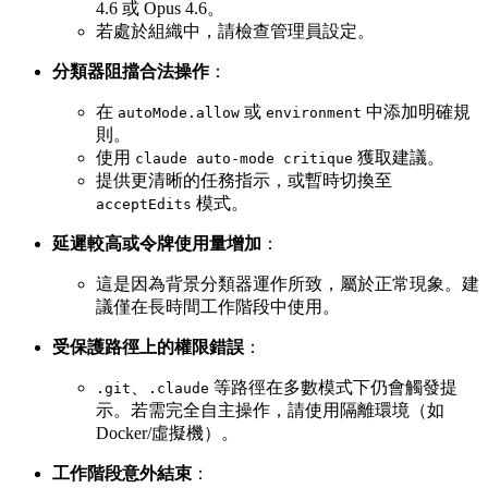
4.6 或 Opus 4.6。
若處於組織中，請檢查管理員設定。
分類器阻擋合法操作
：
在
或
中添加明確規
autoMode.allow
environment
則。
使用
獲取建議。
claude auto-mode critique
提供更清晰的任務指示，或暫時切換至
模式。
acceptEdits
延遲較高或令牌使用量增加
：
這是因為背景分類器運作所致，屬於正常現象。建
議僅在長時間工作階段中使用。
受保護路徑上的權限錯誤
：
、
等路徑在多數模式下仍會觸發提
.git
.claude
示。若需完全自主操作，請使用隔離環境（如
Docker/虛擬機）。
工作階段意外結束
：