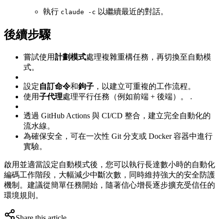
執行
以繼續最近的對話。
claude -c
後續步驟
嘗試使用
計劃模式
處理複雜重構任務，再切換至自動模
式。
設定
自訂命令
和
鉤子
，以建立可重複的工作流程。
使用
子代理
處理平行任務（例如前端 + 後端）。 .
透過 GitHub Actions 與 CI/CD 整合，建立完全自動化的
流水線。
為確保安全，可在一次性 Git 分支或 Docker 容器中進行
實驗。
啟用並適當設定自動模式後，您可以執行長達數小時的自動化
編碼工作階段，大幅減少中斷次數，同時維持強大的安全防護
機制。建議從簡單任務開始，隨著信心增長逐步擴充受信任的
環境規則。
Share this article