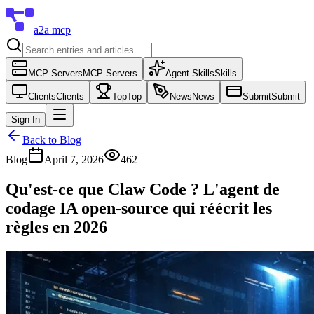
a2a mcp
MCP Servers
MCP Servers
Agent Skills
Skills
Clients
Clients
Top
Top
News
News
Submit
Submit
Sign In
Back to Blog
Blog
April 7, 2026
462
Qu'est-ce que Claw Code ? L'agent de
codage IA open-source qui réécrit les
règles en 2026