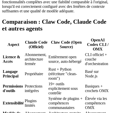
fonctionnalités complètes avec une fiabilité comparable à l'original,
lorsqu'il est correctement configuré avec des fenêtres de contexte
suffisantes et une qualité de modèle adéquate.
Comparaison : Claw Code, Claude Code
et autres agents
OpenAI
Claude Code
Claw Code (Open
Aspect
Codex CLI /
(Officiel)
Source)
OMX
Abonnement,
CLI officiel +
Licence &
Entièrement open
architecture
couche
Accès
source, auto-hébergé
fermée
d'orchestration
Rust + Python
Langage
Basé sur
Propriétaire
(réécriture "clean-
Principal
Node.js
room")
19+ outils
Permissions
Protections
Basiques +
explicitement sous
d'outils
intégrées
crochets OMX
contrôle
Système de plugins +
Élevée via les
Plugins
Extensibilité
compétences
compétences
limités
communautaires
OMX