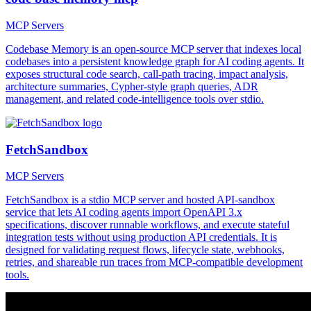
MCP Servers
Codebase Memory is an open-source MCP server that indexes local
codebases into a persistent knowledge graph for AI coding agents. It
exposes structural code search, call-path tracing, impact analysis,
architecture summaries, Cypher-style graph queries, ADR
management, and related code-intelligence tools over stdio.
FetchSandbox
MCP Servers
FetchSandbox is a stdio MCP server and hosted API-sandbox
service that lets AI coding agents import OpenAPI 3.x
specifications, discover runnable workflows, and execute stateful
integration tests without using production API credentials. It is
designed for validating request flows, lifecycle state, webhooks,
retries, and shareable run traces from MCP-compatible development
tools.