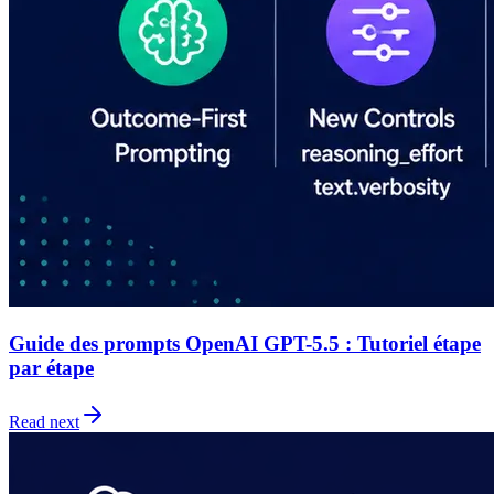
Guide des prompts OpenAI GPT-5.5 : Tutoriel étape
par étape
Read next