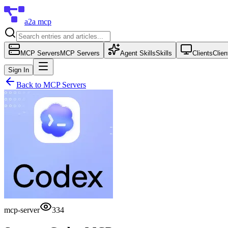
a2a mcp
MCP Servers
MCP Servers
Agent Skills
Skills
Clients
Clien
Sign In
Back to
MCP Servers
mcp-server
334