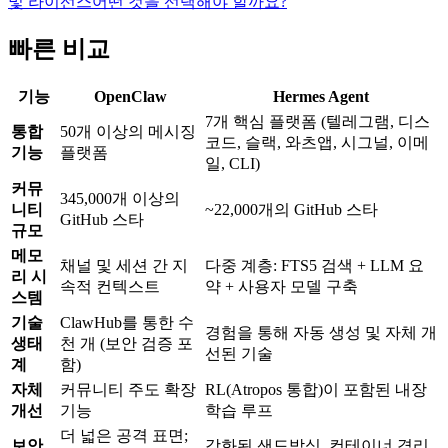
및 라이선스
어떤 것을 선택해야 할까요?
빠른 비교
기능
OpenClaw
Hermes Agent
7개 핵심 플랫폼 (텔레그램, 디스
통합
50개 이상의 메시징
코드, 슬랙, 와츠앱, 시그널, 이메
기능
플랫폼
일, CLI)
커뮤
345,000개 이상의
니티
~22,000개의 GitHub 스타
GitHub 스타
규모
메모
채널 및 세션 간 지
다중 계층: FTS5 검색 + LLM 요
리 시
속적 컨텍스트
약 + 사용자 모델 구축
스템
기술
ClawHub를 통한 수
경험을 통해 자동 생성 및 자체 개
생태
천 개 (보안 검증 포
선된 기술
계
함)
자체
커뮤니티 주도 확장
RL(Atropos 통합)이 포함된 내장
개선
기능
학습 루프
더 넓은 공격 표면;
보안
강화된 샌드박싱, 컨테이너 격리,