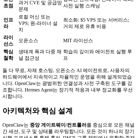
과거 CVE 및 공급망
초점
사전 실행 스캐닝
문제
로컬 머신 또는
인프
최소화: $5 VPS 또는 서버리스;
VPS; 원-라이너 설
라
거의 제로 유휴 비용
치
라이
오픈소스
MIT 라이선스
선스
핵심
생태계 폭과 다중 채
학습의 깊이와 에이전트 실행 루
철학
널 접근성
프
둘 다 무료, 자체 호스팅, 오픈소스 AI 에이전트로, 사용자의
하드웨어에서 지속적이고 자율적인 운영을 위해 설계되었습
니다. OpenClaw는 광범위한 연결성과 사전 구축된 도구를 강
조합니다. Hermes Agent는 장기적 적응과 내부 정교화를 우선
시합니다.
아키텍처와 핵심 설계
OpenClaw는
중앙 게이트웨이/컨트롤러
를 중심으로 모든 채널
간 세션, 도구 및 상태를 라우팅합니다. 모든 것이 하나의 장기
실행 프로세스를 통해 흘러, DM과 그룹 채팅에서 원활한 존재