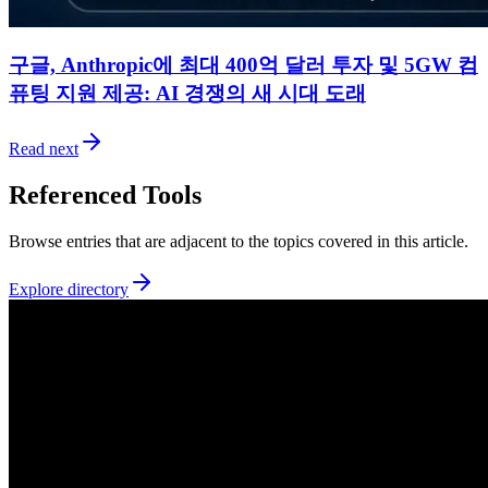
구글, Anthropic에 최대 400억 달러 투자 및 5GW 컴
퓨팅 지원 제공: AI 경쟁의 새 시대 도래
Read next
Referenced Tools
Browse entries that are adjacent to the topics covered in this article.
Explore directory