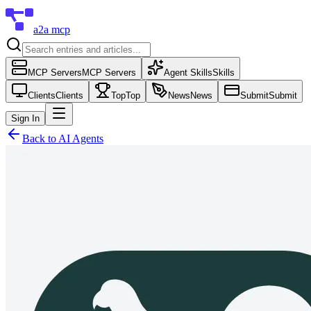
a2a mcp
MCP Servers
MCP Servers
Agent Skills
Skills
Clients
Clients
Top
Top
News
News
Submit
Submit
Sign In
Back to
AI Agents