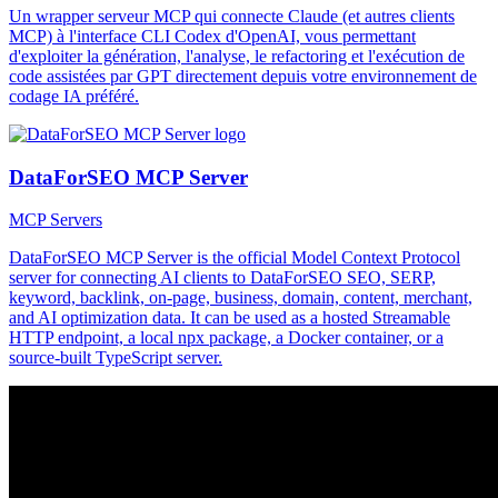
Un wrapper serveur MCP qui connecte Claude (et autres clients
MCP) à l'interface CLI Codex d'OpenAI, vous permettant
d'exploiter la génération, l'analyse, le refactoring et l'exécution de
code assistées par GPT directement depuis votre environnement de
codage IA préféré.
DataForSEO MCP Server
MCP Servers
DataForSEO MCP Server is the official Model Context Protocol
server for connecting AI clients to DataForSEO SEO, SERP,
keyword, backlink, on-page, business, domain, content, merchant,
and AI optimization data. It can be used as a hosted Streamable
HTTP endpoint, a local npx package, a Docker container, or a
source-built TypeScript server.