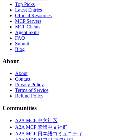
Top Picks
Latest Entries
Official Resources
MCP Servers
MCP Clients
Agent Skills
FAQ
Submit
Blog
About
About
Contact
Privacy Policy
Terms of Service
Refund Policy
Communities
A2A MCP 中文社区
A2A MCP 繁體中文社群
A2A MCP 日本語コミュニティ