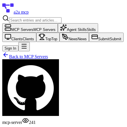
a2a mcp
MCP Servers
MCP Servers
Agent Skills
Skills
Clients
Clients
Top
Top
News
News
Submit
Submit
Sign In
Back to
MCP Servers
mcp-server
241