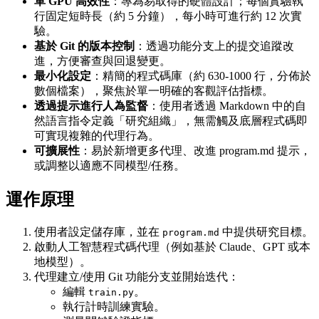
單 GPU 高效性
：專為易取得的硬體設計；每個實驗執
行固定短時長（約 5 分鐘），每小時可進行約 12 次實
驗。
基於 Git 的版本控制
：透過功能分支上的提交追蹤改
進，方便審查與回退變更。
最小化設定
：精簡的程式碼庫（約 630-1000 行，分佈於
數個檔案），聚焦於單一明確的客觀評估指標。
透過提示進行人為監督
：使用者透過 Markdown 中的自
然語言指令定義「研究組織」，無需觸及底層程式碼即
可實現複雜的代理行為。
可擴展性
：易於新增更多代理、改進 program.md 提示，
或調整以適應不同模型/任務。
運作原理
使用者設定儲存庫，並在
中提供研究目標。
program.md
啟動人工智慧程式碼代理（例如基於 Claude、GPT 或本
地模型）。
代理建立/使用 Git 功能分支並開始迭代：
編輯
。
train.py
執行計時訓練實驗。