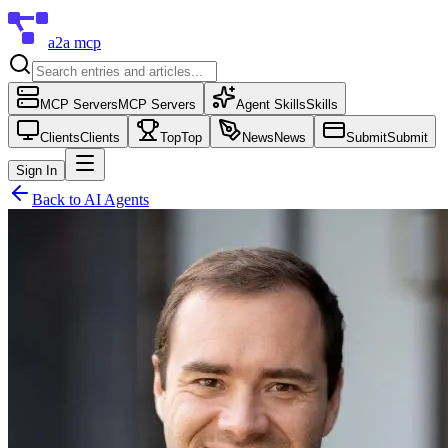
a2a mcp
MCP Servers
MCP Servers
Agent Skills
Skills
Clients
Clients
Top
Top
News
News
Submit
Submit
Sign In
Back to
AI Agents