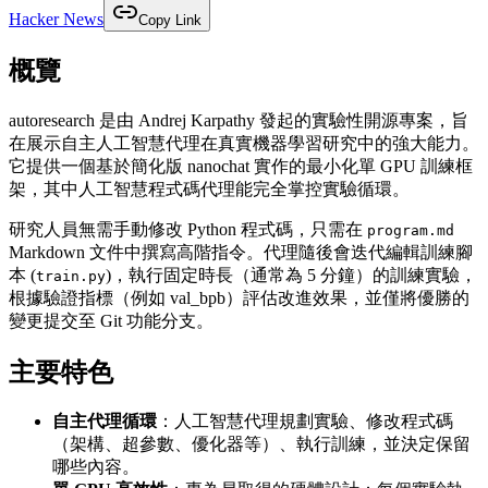
Hacker News
Copy Link
概覽
autoresearch 是由 Andrej Karpathy 發起的實驗性開源專案，旨
在展示自主人工智慧代理在真實機器學習研究中的強大能力。
它提供一個基於簡化版 nanochat 實作的最小化單 GPU 訓練框
架，其中人工智慧程式碼代理能完全掌控實驗循環。
研究人員無需手動修改 Python 程式碼，只需在
program.md
Markdown 文件中撰寫高階指令。代理隨後會迭代編輯訓練腳
本 (
)，執行固定時長（通常為 5 分鐘）的訓練實驗，
train.py
根據驗證指標（例如 val_bpb）評估改進效果，並僅將優勝的
變更提交至 Git 功能分支。
主要特色
自主代理循環
：人工智慧代理規劃實驗、修改程式碼
（架構、超參數、優化器等）、執行訓練，並決定保留
哪些內容。