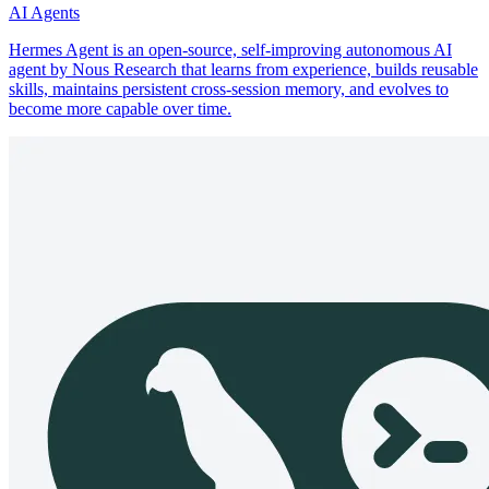
AI Agents
Hermes Agent is an open-source, self-improving autonomous AI
agent by Nous Research that learns from experience, builds reusable
skills, maintains persistent cross-session memory, and evolves to
become more capable over time.