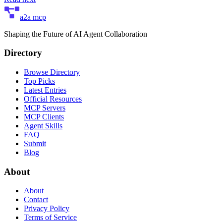
a2a mcp
Shaping the Future of AI Agent Collaboration
Directory
Browse Directory
Top Picks
Latest Entries
Official Resources
MCP Servers
MCP Clients
Agent Skills
FAQ
Submit
Blog
About
About
Contact
Privacy Policy
Terms of Service