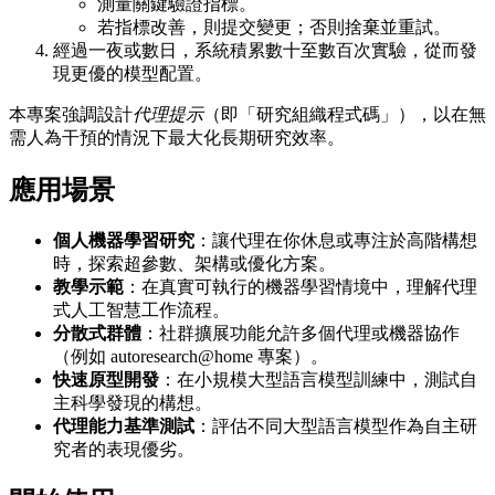
測量關鍵驗證指標。
若指標改善，則提交變更；否則捨棄並重試。
經過一夜或數日，系統積累數十至數百次實驗，從而發
現更優的模型配置。
本專案強調設計
代理提示
（即「研究組織程式碼」），以在無
需人為干預的情況下最大化長期研究效率。
應用場景
個人機器學習研究
：讓代理在你休息或專注於高階構想
時，探索超參數、架構或優化方案。
教學示範
：在真實可執行的機器學習情境中，理解代理
式人工智慧工作流程。
分散式群體
：社群擴展功能允許多個代理或機器協作
（例如 autoresearch@home 專案）。
快速原型開發
：在小規模大型語言模型訓練中，測試自
主科學發現的構想。
代理能力基準測試
：評估不同大型語言模型作為自主研
究者的表現優劣。