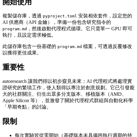
開始使用
複製儲存庫，透過
安裝相依套件，設定您的
pyproject.toml
AI 供應商（API 金鑰），準備一份包含研究指令的
，然後啟動代理程式循環。它只需單一 GPU 即可
program.md
執行，且設定需求極低。
此儲存庫包含一份基礎的
檔案，可透過反覆修改
program.md
以獲得更佳成果。
重要性
autoresearch 讓我們得以初步窺見未來：AI 代理程式將處理實
證研究的繁瑣工作，使人類得以專注於創意規劃。它已引發龐
大的社群關注、衍生出眾多分支版本、移植版本（AMD、
Apple Silicon 等），並激發了關於代理程式群組與自動化科學
「早期奇點」的討論。
限制
每次實驗皆從零開始（基礎版本未具備跨執行週期的持