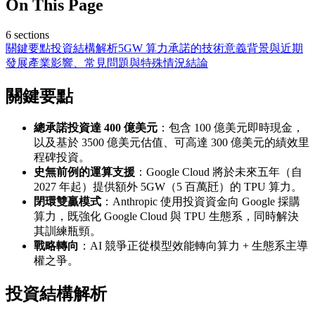
On This Page
6
sections
關鍵要點
投資結構解析
5GW 算力承諾的技術意義
背景與近期
發展
產業影響、常見問題與特殊情況
結論
關鍵要點
總承諾投資達 400 億美元
：包含 100 億美元即時現金，
以及基於 3500 億美元估值、可高達 300 億美元的績效里
程碑投資。
史無前例的運算支援
：Google Cloud 將於未來五年（自
2027 年起）提供額外 5GW（5 百萬瓩）的 TPU 算力。
閉環雙贏模式
：Anthropic 使用投資資金向 Google 採購
算力，既強化 Google Cloud 與 TPU 生態系，同時解決
其訓練瓶頸。
戰略轉向
：AI 競爭正從模型效能轉向算力 + 生態系主導
權之爭。
投資結構解析