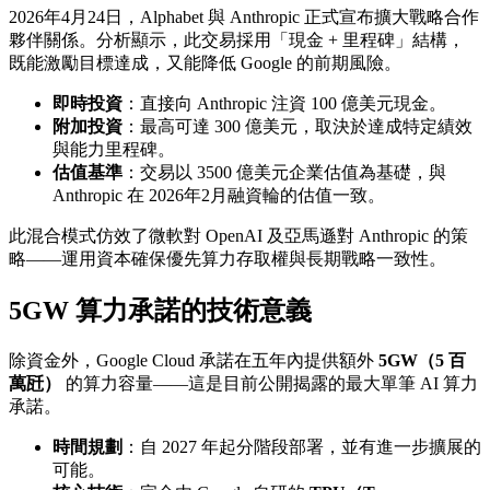
2026年4月24日，Alphabet 與 Anthropic 正式宣布擴大戰略合作
夥伴關係。分析顯示，此交易採用「現金 + 里程碑」結構，
既能激勵目標達成，又能降低 Google 的前期風險。
即時投資
：直接向 Anthropic 注資 100 億美元現金。
附加投資
：最高可達 300 億美元，取決於達成特定績效
與能力里程碑。
估值基準
：交易以 3500 億美元企業估值為基礎，與
Anthropic 在 2026年2月融資輪的估值一致。
此混合模式仿效了微軟對 OpenAI 及亞馬遜對 Anthropic 的策
略——運用資本確保優先算力存取權與長期戰略一致性。
5GW 算力承諾的技術意義
除資金外，Google Cloud 承諾在五年內提供額外
5GW（5 百
萬瓩）
的算力容量——這是目前公開揭露的最大單筆 AI 算力
承諾。
時間規劃
：自 2027 年起分階段部署，並有進一步擴展的
可能。