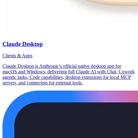
Claude Desktop
Clients & Apps
Claude Desktop is Anthropic’s official native desktop app for
macOS and Windows, delivering full Claude AI with Chat, Cowork
agentic tasks, Code capabilities, desktop extensions for local MCP
servers, and connectors for external tools.