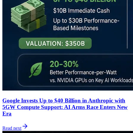
Google Invests Up to $40 Billion in Anthropic with
5GW Compute Support: AI Arms Race Enters New
Era
Read next