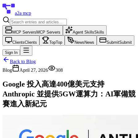
a2a mcp
MCP Servers
MCP Servers
Agent Skills
Skills
Clients
Clients
Top
Top
News
News
Submit
Submit
Sign In
Back to Blog
Blog
April 27, 2026
308
Google 投入高達400億美元支持
Anthropic 並提供5GW運算力：AI軍備競
賽進入新紀元