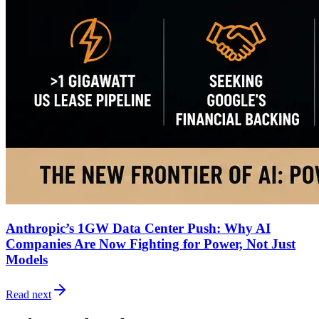
Anthropic’s 1GW Data Center Push: Why AI
Companies Are Now Fighting for Power, Not Just
Models
Read next