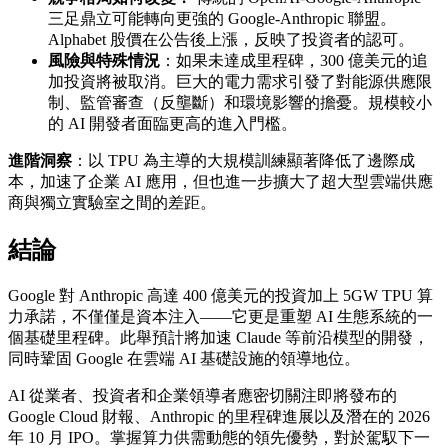
三足鼎立可能轉向更強的 Google-Anthropic 聯盟。
Alphabet 股價在公告後上漲，反映了投資者的認可。
風險與特殊情況
：如果未達成里程碑，300 億美元的追
加投資將被取消。巨大的電力需求引發了對能源供應限
制、監管審查（反壟斷）和環境影響的擔憂。規模較小
的 AI 開發者面臨更高的進入門檻。
進階洞察
：以 TPU 為主導的大規模訓練顯著降低了邊際成
本，加速了企業 AI 應用，但也進一步擴大了超大型雲端供應
商與獨立實驗室之間的差距。
結論
Google 對 Anthropic 高達 400 億美元的投資加上 5GW TPU 算
力承諾，不僅僅是資本注入——它更是重塑 AI 生態系統的一
個基礎里程碑。此舉預計將加速 Claude 等前沿模型的開發，
同時鞏固 Google 在雲端 AI 基礎設施的領導地位。
AI 從業者、投資者和企業領導者應密切關注即將發布的
Google Cloud 財報、Anthropic 的里程碑進展以及潛在的 2026
年 10 月 IPO。掌握算力供需動態的領先優勢，對於駕馭下一