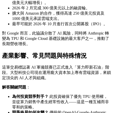
億美元大幅增長）。
2026 年 2 月完成 300 億美元以上的融資輪。
擴大與 Amazon 的合作，獲得高達 250 億美元投資及
1000 億美元承諾雲端支出。
最早可能於 2026 年 10 月進行首次公開募股（IPO）。
對 Google 而言，此協議分散了 AI 風險，同時將 Anthropic 轉
變為 TPU 和 Google Cloud 基礎設施的最大客戶之一，推動了
長期營收增長。
產業影響、常見問題與特殊情況
這筆交易標誌著 AI 軍備競賽已正式進入「算力即新石油」階
段。大型科技公司現在運用龐大資本加上專有雲端資源，來鎖
定頂尖的 AI 人才與組織。
解答關鍵問題
：
為何投資競爭對手？
此投資確保了優先 TPU 使用權，
並從算力銷售中產生經常性收入——這是一種互補而非
零和的策略。
競爭格局如何改變？
傳統的 OpenAI-Google-Anthropic