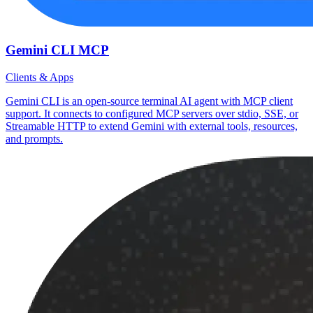
Gemini CLI MCP
Clients & Apps
Gemini CLI is an open-source terminal AI agent with MCP client
support. It connects to configured MCP servers over stdio, SSE, or
Streamable HTTP to extend Gemini with external tools, resources,
and prompts.