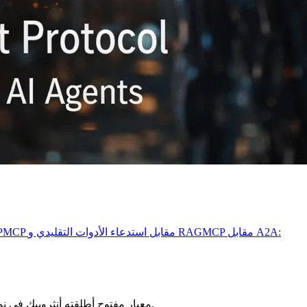
MCP مقابل A2A:
MCP مقابل استدعاء الأدوات التقليدي و RAG
الف
: Model Context Protocol — معيار مفتوح أطلقته أنثروبيك في نوفمبر 2024 لربط نماذج الذكاء الاصطناعي بالأدوات الخارجية ومصادر البيانات والنظم.