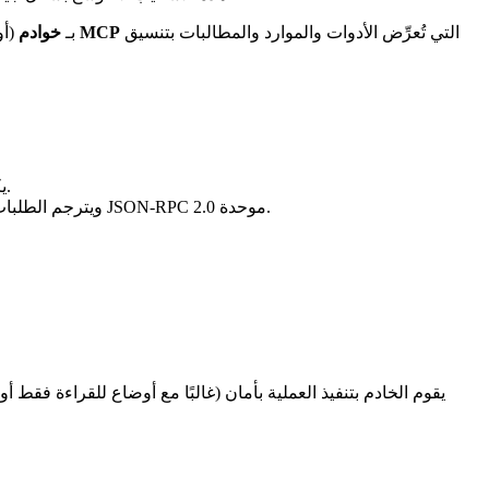
التي تُعرِّض الأدوات والموارد والمطالبات بتنسيق
خوادم MCP
من خلال تقديم طبقة بروتوكول موحدة. تُوصِل العملاء الذكاء الاصطناعي (مثل Claude Desktop أو الوكلاء المخصصة) بـ
: مُضمَّن في تطبيقات الذكاء الاصطناعي (مثل Claude أو Cursor أو أُطر الوكلاء). يكتشف الخوادم المتاحة ويستدعي الأدوات.
: برنامج خفيف يغلف النظم الخارجية (مثل PostgreSQL وGitHub وأنظمة الملفات وأداة إدارة الحزم uv إلخ) ويترجم الطلبات إلى مكالمات JSON-RPC 2.0 موحدة.