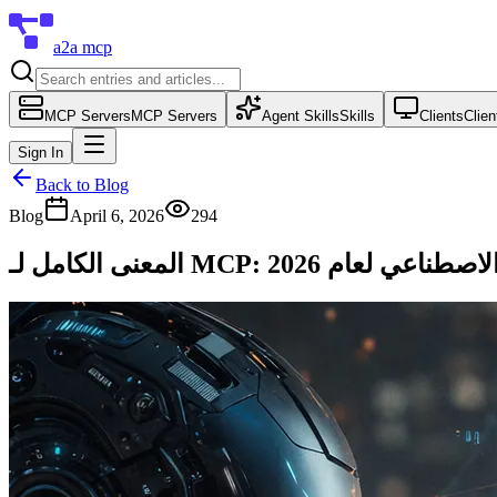
a2a mcp
MCP Servers
MCP Servers
Agent Skills
Skills
Clients
Clien
Sign In
Back to Blog
Blog
April 6, 2026
294
ء الاصطناعي لعام 2026