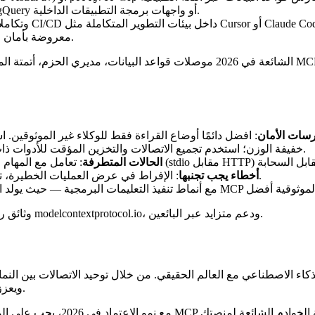
: وصول آمن للقراءة فقط إلى PostgreSQL أو BigQuery أو واجهات برمجة التطبيقات الداخلية.
الملفات، عمليات Git، وتكاملات CI/CD داخل بيئات التطوير المتكاملة مثل Cursor أو Claude Code.
: أدوات الأعمال (CRM، linear، Figma) معروضة بأمان للوكلاء.
سات الأمان
: حافظ على خوادم MCP خفيفة الوزن؛ استخدم تجميع الاتصالات والتخزين المؤقت للأدوات ذات الحالة (مثل جلسات المتصفح).
الحالات المتطرفة
: الإفراط في عرض العمليات الخطيرة، تجاهل تطور المخطط، أو إهمال التسجيل/التدقيق في بيئة الإنتاج.
أخطاء يجب تجنبها
لقد نضجت التنفيذات المجتمعية بسرعة، مع صور Docker، وثائق رسمية على modelcontextprotocol.io، ودعم متزايد عبر البائعين.
كاء الاصطناعي مع العالم الحقيقي. من خلال توحيد الاتصالات بين النما
ويعزز الأمان، ويفتح المجال أمام وكلاء ذكاء اصطناعي أكثر قدرة وموثوقية.