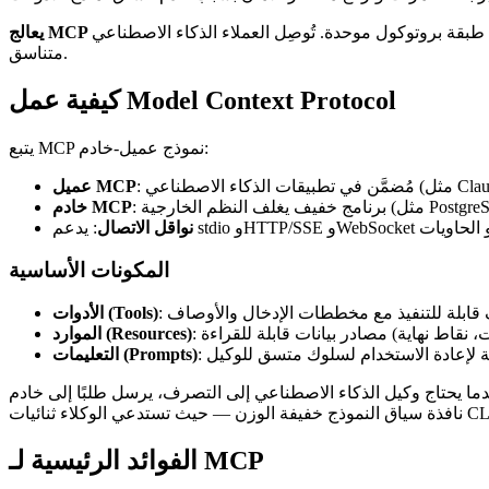
متناسق.
كيفية عمل Model Context Protocol
يتبع MCP نموذج عميل-خادم:
عميل MCP
خادم MCP
نواقل الاتصال
المكونات الأساسية
الأدوات (Tools)
الموارد (Resources)
التعليمات (Prompts)
حتاج وكيل الذكاء الاصطناعي إلى التصرف، يرسل طلبًا إلى خادم MCP. يقوم الخادم بتنفيذ العملية بأمان (غالبًا مع أوضاع للقراءة فقط أو أذونات محددة النطاق) ويعيد النتائج المهيكلة. هذا يحافظ على
الفوائد الرئيسية لـ MCP