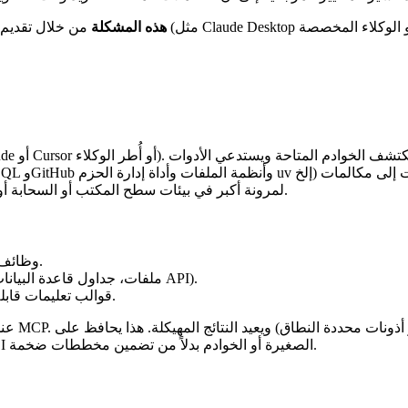
يعالج MCP هذه المشكلة
: يدعم stdio وHTTP/SSE وWebSocket لمرونة أكبر في بيئات سطح المكتب أو السحابة أو الحاويات.
: وظائف قابلة للتنفيذ مع مخططات الإدخال والأوصاف.
: مصادر بيانات قابلة للقراءة (ملفات، جداول قاعدة البيانات، نقاط نهاية API).
: قوالب تعليمات قابلة لإعادة الاستخدام لسلوك متسق للوكيل.
عندما ي
نافذة سياق النموذج خفيفة الوزن — حيث تستدعي الوكلاء ثنائيات CLI الصغيرة أو الخوادم بدلاً من تضمين مخططات ضخمة.