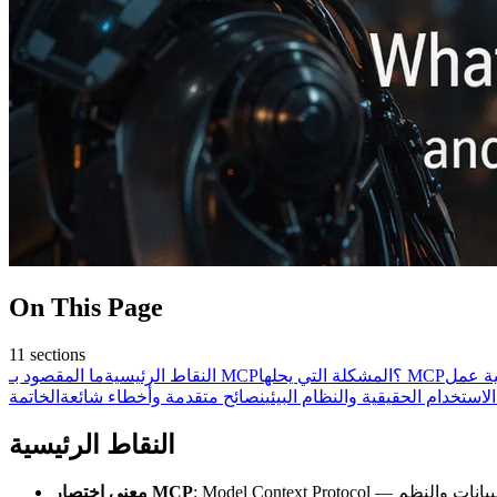
On This Page
11
sections
المشكلة التي يحلها MCP
ما المقصود بـ MCP؟
النقاط الرئيسية
لاستخدام الحقيقية والنظام البيئي
نصائح متقدمة وأخطاء شائعة
الخاتمة
النقاط الرئيسية
معنى اختصار MCP