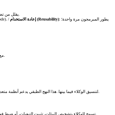
: يقلل من تضخم السياق؛ تشير ردود المجتمع إلى انخفاض في استخدام الرموز يصل إلى 40-60٪ في سير العمل كثيفة الأدوات.
: يطور المبرمجون مرة واحدة؛
إعادة الاستخدام (Reusability)
: اكتشاف تلقائي للخ
) مع الحفاظ على حدود أمان أقوى.
تستخدم العديد من أنظمة الإنتاج كليهما: يستفيد الوكلاء من خوادم MCP للحصول على القدرات ومن A2A لتنسيق الوكلاء فيما بينها. هذا النهج الطبقي يدعم أنظمة متعددة الوكلاء معقدة دون اقتران شديد.
تسمح للوكلاء بتشخيص البيئات، تثبيت التبعيات، أو ضبط فهارس قواعد البيانات عبر اللغة الطبيعية.