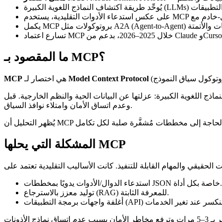
ما المقصود بـ MCP؟
Model Context Protocol
هي اختصار لـ
MCP
بيانات الحية والنظم الخارجية. قبل MCP، كان المطورون يبنون تكاملات مخصصة لكل أداة، مما أدى إلى تكرار الجهد
وعدم اتساق الأمان وامتلاء نوافذ السياق.
المشكلة التي يحلها MCP
استدعاء الدوال/الأدوات يدويًا بمخططات JSON خاصة بكل أداة.
توليد معزز بالاسترجاع (RAG) للمعرفة الثابتة.