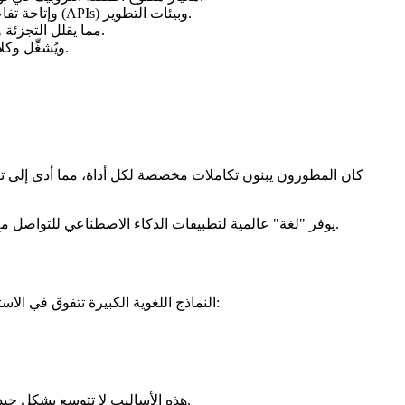
يُوحِّد طريقة اكتشاف النماذج اللغوية الكبيرة (LLMs) وإتاحة تفاعلها مع إمكانيات مثل قواعد البيانات وأنظمة الملفات وواجهات برمجة التطبيقات (APIs) وبيئات التطوير.
على عكس استدعاء الأدوات التقليدية، يستخدم MCP بنية عميل-خادم مع JSON-RPC، مما يقلل التجزئة وامتلاء السياق مع تحسين الأمان وقابلية التوسع.
يكمل MCP بروتوكولات مثل A2A (Agent-to-Agent) ويُشغِّل وكلاء الذكاء الاصطناعي في التطبيقات الواقعية مثل البرمجة وتحليل البيانات والأتمتة.
يُظهر التحليل أن MCP يوفر "لغة" عالمية لتطبيقات الذكاء الاصطناعي للتواصل مع الموارد الخارجية، مما يُمكِّن من سلوك ديناميكي واعي بالسياق دون الحاجة إلى مخططات مُشفَّرة صلبة لكل تكامل.
النماذج اللغوية الكبيرة تتفوق في الاستدلال ضمن بياناتها التدريبية، لكنها تواجه صعوبة مع المعلومات في الوقت الحقيقي والمهام القابلة للتنفيذ. كانت الأساليب التقليدية تعتمد على:
هذه الأساليب لا تتوسع بشكل جيد. تشير المعايير المرجعية إلى أن التكاملات المخصصة تزيد وقت التطوير بـ 3–5 مرات وترفع مخاطر الأمان بسبب عدم اتساق نماذج الأذونات.