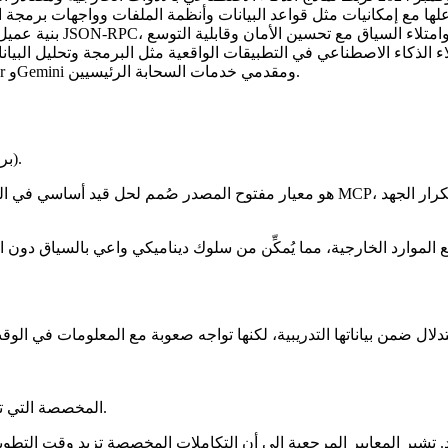
تسارع اعتماد MCP خلال 2025–2026، بدعم من Claude وCursor وGemini ومقدمي خدمات السحابة الرئيسيين.
(بروتوكول سياق النموذج).
هو معيار مفتوح المصدر صُمم لحل قيد أساسي في النماذج اللغوية الكبيرة: عزلتها عن ال
أغلفة واجهات برمجة التطبيقات (API) المخصصة التي تنكسر عند تغير الخدمات.