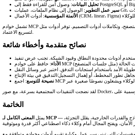
تحليل البيانات
سير عمل التطوير
الأتمتة المؤسسية
تشمل خوادم MCP الشائعة في 2026 موصلات قواعد البيانات، مديري الحزم، أتمتة المتصفح، وتكاملات أدوات التصميم. توفر أدوات مثل MCPorter بيئات تشغيل TypeScript، توليد واجهة سطر الأوامر، واكتشافًا
لتسريع الاعتماد.
نصائح متقدمة وأخطاء شائعة
الأداء
نصيحة للتوسع
الخاتمة
ذج والقدرات الخارجية، يقلل التجزئة،
يمثل