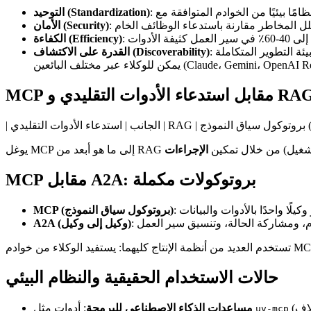
التوحيد (Standardization)
الأمان (Security)
الكفاءة (Efficiency)
القدرة على الاكتشاف (Discoverability)
مقابل استدعاء الأدوات التقليدي و RAG
---.
يوغل MCP إلى ما هو أبعد من RAG من خلال تمكين
الإجراءات
MCP مقابل A2A: بروتوكولات مكملة
MCP (بروتوكول سياق النموذج)
A2A (وكيل إلى وكيل)
حالات الاستخدام الحقيقية والنظام البيئي
: أدوات مثل
مساعدات الذكاء الاصطناعي للبرمجة
uv-mcp