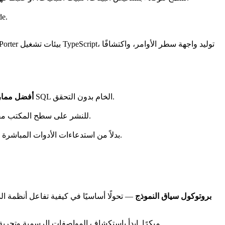
: الوصول إلى نظام 
: افضل دائمًا أوضاع القراءة فقط للوكلاء غير الموثوقين. استخدم أذونات محدودة النطاق وقيود الشبكة. تجنب عرض تنفيذ SQL الخام بدون التحقق.
أفضل ممار
: تعامل مع المهام طويلة الأمد باستخدام استجابات التدفق. اختبر عبر وسائل النقل (stdio مقابل HTTP) للنشر على سطح المكتب مقابل السحابة.
: اجمع MCP مع أنماط تنفيذ التعليمات البرمجية — حيث يولد الوكلاء ويشغلون نصوصًا صغيرة عبر MCP بدلاً من استدعاءات الأدوات المباشرة لموثوقية أفضل.
المعنى الكامل لـ MCP — بروتوكول سياق النموذج
— تحولًا أساسيًا في كيفية تفاعل أنظمة الذ
مع نمو الاعتماد في 2026، يجب على المؤسسات التي تبني سير عمل وكيلية تقييم أدوات وخوادم متوافقة مع MCP مبكرًا. ابدأ باستكشاف المواصفات الرسمية وتجربة الخوادم الشائعة لمنصتك.