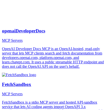
openaiDeveloperDocs
MCP Servers
OpenAI Developer Docs MCP is an OpenAI-hosted, read-only
server that lets MCP clients search and fetch documentation from
developers.openai.com, platform.openai.com, and
learn.chatgpt.com. It uses a public streamable HTTP endpoint and
does not call the OpenAI API on the user's behalf.
FetchSandbox
MCP Servers
FetchSandbox is a stdio MCP server and hosted API-sandbox
service that lets AI coding agents import OpenAPI 3.x