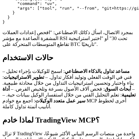
      "command": "uv",

      "args": ["tool", "run", "--from", "git+https://gi
    }

  }

بمجرد الاتصال، اسأل ذكائك الاصطناعي: "افحص إعدادات العملات
المشفرة الصاعدة مع مؤشر RSI تحت 30" أو "اختبر استراتيجية
تقاطع المتوسطات المتحركة على BTC تاريخيًا".
حالات الاستخدام
–
: اسمح للوكيلات بإجراء تحليل
مساعد تداول بالذكاء الاصطناعي
:
تطوير الاستراتيجيات
فني في الوقت الفعلي وتوليد أفكار تداول. –
بناء واختبار وتحسين استراتيجيات التداول من خلال محادثة طبيعية.
أداة
: فحص آلاف الأصول بسرعة وتلخيص الفرص. –
أبحاث السوق
–
تعليمية
: تعلم التحليل الفني من خلال استفسار الوكيل ببيانات حية. –
سير عمل متعدد الوكيلات
: اجمع مع خوادم MCP أخرى لخطوط
أنابيب أتمتة تداول كاملة.
لماذا خادم TradingView MCP؟
لا تزال TradingView واحدة من منصات الرسم البياني الأكثر شيوعًا،