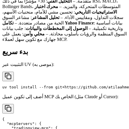
متقدمة. –
التحليل الفني
: 30+ مؤشرًا بما في ذلك RSI، MACD،
Bollinger Bands، المتوسطات المتحركة، والمزيد. –
محرك اختبار
الاستراتيجيات التاريخي
: تحسين مشي للأمام، منحنيات الأسهم،
سجلات التداول، ومقاييس الأداء. –
تحليل المشاعر
: مشاعر السوق
: بيانات أساسية
تكامل Yahoo Finance
الحية من مصادر متعددة. –
وتاريخية تكميلية. –
الوصول إلى المخططات والبيانات
: جلب بيانات
السوق المنظمة والرؤيات بأسلوب محادثة. –
محلي وآمن
: يعمل على
جهازك مع تكوين سهل لعملاء MCP.
بدء سريع
التثبيت عبر UV (موصى به):
أضف إلى تكوين عميل MCP الخاص بك (مثل Claude أو Cursor):
{

  "mcpServers": {

    "tradingview-mcp": {
