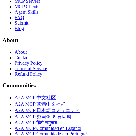
MCP Servers
MCP Clients
Agent Skills
FAQ
Submit
Blog
About
About
Contact
Privacy Policy
Terms of Service
Refund Policy
Communities
A2A MCP 中文社区
A2A MCP 繁體中文社群
A2A MCP 日本語コミュニティ
A2A MCP 한국어 커뮤니티
A2A MCP हिंदी समुदाय
A2A MCP Comunidad en Español
A2A MCP Comunidade em Português