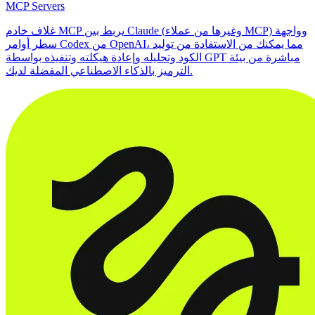
MCP Servers
غلاف خادم MCP يربط بين Claude (وغيرها من عملاء MCP) وواجهة
سطر أوامر Codex من OpenAI، مما يمكنك من الاستفادة من توليد
الكود وتحليله وإعادة هيكلته وتنفيذه بواسطة GPT مباشرة من بيئة
الترميز بالذكاء الاصطناعي المفضلة لديك.