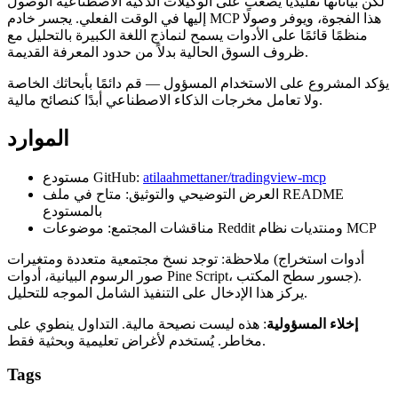
لكن بياناتها تقليديًا يصعب على الوكيلات الذكية الاصطناعية الوصول
إليها في الوقت الفعلي. يجسر خادم MCP هذا الفجوة، ويوفر وصولًا
منظمًا قائمًا على الأدوات يسمح لنماذج اللغة الكبيرة بالتحليل مع
ظروف السوق الحالية بدلاً من حدود المعرفة القديمة.
يؤكد المشروع على الاستخدام المسؤول — قم دائمًا بأبحاثك الخاصة
ولا تعامل مخرجات الذكاء الاصطناعي أبدًا كنصائح مالية.
الموارد
مستودع GitHub:
atilaahmettaner/tradingview-mcp
العرض التوضيحي والتوثيق: متاح في ملف README
بالمستودع
مناقشات المجتمع: موضوعات Reddit ومنتديات نظام MCP
ملاحظة: توجد نسخ مجتمعية متعددة ومتغيرات (أدوات استخراج
صور الرسوم البيانية، أدوات Pine Script، جسور سطح المكتب).
يركز هذا الإدخال على التنفيذ الشامل الموجه للتحليل.
إخلاء المسؤولية
: هذه ليست نصيحة مالية. التداول ينطوي على
مخاطر. يُستخدم لأغراض تعليمية وبحثية فقط.
Tags