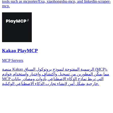
tools such as mcporter/Exa, xiaohongshu-mcp, and linkedin-scraper-
mcp.
Kakao PlayMCP
MCP Servers
منصة Kakao الرسمية المفتوحة لنموذج بروتوكول السياق (MCP)،
مما يمكّن المطورين من تسجيل واكتشاف واختبار واستخدام خوادم
MCP التي تربط نماذج الذكاء الاصطناعي بأدوات ومصادر بيانات
خارجية بشكل آمن لإنشاء تجارب الذكاء الاصطناعي الوكيلية.