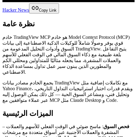
Hacker News
Copy Link
نظرة عامة
خادم TradingView MCP هو خادم Model Context Protocol (MCP)
قوي يوفر وصولًا شاملاً للوكيلات الذكية الاصطناعية إلى بيانات
السوق وأدوات التحليل المدعومة من TradingView. يتيح التفاعل
بلغة طبيعية مع ذكاء السوق المالي في الوقت الفعلي للأسهم
والعملات المشفرة، مما يجعله مثاليًا للمتداولين ومحللي الكم
والمطورين الذين يبنون سير عمل تداول بمساعدة الذكاء
الاصطناعي.
يجمع الخادم مصادر بيانات TradingView مع تكاملات إضافية مثل
Yahoo Finance، ويقدم قدرات اختبار استراتيجيات التداول التاريخي،
وتحليل فني، ومشاعر السوق الحية — كل ذلك يمكن الوصول إليه
عبر عملاء متوافقين مع MCP مثل Claude Desktop و Code.
الميزات الرئيسية
–
: ماسح ضوئي في الوقت الفعلي للأسهم والعملات
فحص السوق
المشفرة والعملات الأجنبية عبر أسواق متعددة مع مرشحات