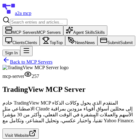
a2a mcp
MCP Servers
MCP Servers
Agent Skills
Skills
Clients
Clients
Top
Top
News
News
Submit
Submit
Sign In
Back to
MCP Servers
mcp-server
257
TradingView MCP Server
خادم TradingView MCP المتقدم الذي يحول وكالات الذكاء
الاصطناعي مثل Claude إلى محللين أسواق أقوياء مزودين بمراقبة
الأسهم والعملات المشفرة في الوقت الفعلي، وأكثر من 30 مؤشراً
تقنياً، واختبار عكسي، وتحليل المشاعر، وتكامل مع Yahoo Finance.
Visit Website