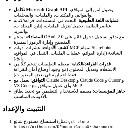
: وصول آمن إلى المواقع،
تكامل Microsoft Graph API
والقوائم، والمكتبات، والملفات، والمجلدات.
عمليات اللغة الطبيعية
: البحث في المستندات، قراءة/كتابة
عناصر القائمة، تحميل/تنزيل الملفات، إدارة المجلدات،
والمزيد.
المصادقة
: يدعم OAuth 2.0 مع تدفق تسجيل دخول قائم على
المتصفح وإدارة الرموز المميزة.
كشف الأدوات
: عشرات أدوات MCP لمهام SharePoint
الشائعة (إدارة القوائم، عمليات الملفات، التنقل في المواقع،
إلخ.).
قدرات القراءة/الكتابة
: معظم التطبيقات تدعم كلًا من
الاستعلام وتعديل المحتوى (مع وجود أوضاع أمان للقراءة
فقط اختيارية في بعض المتغيرات).
التوافق
: يعمل مع Claude Desktop و Claude Code و Cursor و
VS Code وأي عميل متوافق مع MCP.
جاهز للمؤسسات
: مصمم للاستخدام التنظيمي مع تحديد نطاق
الأذونات المناسب.
التثبيت والإعداد
استنساخ مستودع شائع (مثل:
git clone
https://github.com/DEmodoriGatsuO/sharepoint-