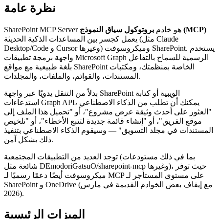
نظرة عامة
بروتوكول سياق النموذج (MCP)
SharePoint MCP Server هو خادم
يعمل كجسر بين المساعدات الذكية الحديثة (مثل Claude
Desktop/Code و Cursor وغيرها) وميكروسوفت SharePoint. يستخدم
واجهة برمجة تطبيقات Microsoft Graph الرسمية للسماح بالتفاعل
بلغة طبيعية مع مواقع SharePoint الخاصة بمنظمتك، ومكتبات
المستندات، والقوائم، والملفات، والمجلدات.
بدلاً من التنقل يدويًا عبر واجهة SharePoint الويبية أو كتابة
استدعاءات Graph API، يمكنك أن تطلب من الذكاء الاصطناعي
"العثور على أحدث وثيقة عرض مشروع"، أو "تحميل هذا الملف إلى
موقع الفريق"، أو "إنشاء قائمة جديدة لتتبع الأخطاء"، أو "تلخيص
المستندات في مجلد التسويق" — وسيقوم الذكاء الاصطناعي بتنفيذ
ذلك بشكل آمن.
توجد العديد من التطبيقات المجتمعية (بما في ذلك مستودعات
شائعة مثل DEmodoriGatsuO/sharepoint-mcp وغيرها)، حيث توفر
ميكروسوفت أيضًا دعمًا رسميًا لـ MCP على مستوى المستأجر لـ
SharePoint و OneDrive (مع إيقاف بعض الخوادم القديمة في مارس
2026).
الميزات الرئيسية