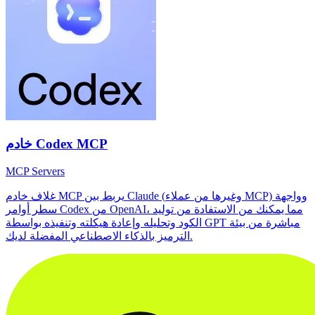
خادم Codex MCP
MCP Servers
غلاف خادم MCP يربط بين Claude (وغيرها من عملاء MCP) وواجهة
سطر أوامر Codex من OpenAI، مما يمكنك من الاستفادة من توليد
الكود وتحليله وإعادة هيكلته وتنفيذه بواسطة GPT مباشرة من بيئة
الترميز بالذكاء الاصطناعي المفضلة لديك.