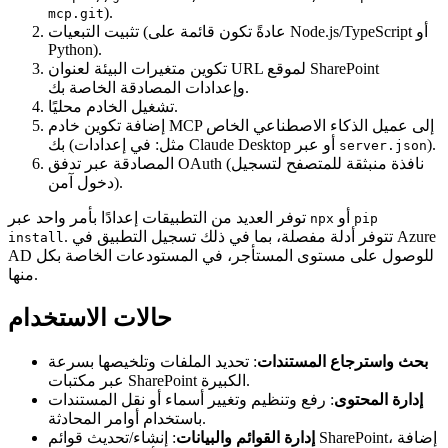
).
mcp.git
تثبيت التبعيات (عادةً تكون قائمة على Node.js/TypeScript أو
Python).
تكوين متغيرات البيئة لعنوان URL لموقع SharePoint
وإعدادات المصادقة الخاصة بك.
تشغيل الخادم محليًا.
إضافة تكوين خادم MCP إلى عميل الذكاء الاصطناعي الخاص
).
بك (مثل: في إعدادات Claude Desktop أو عبر
server.json
المصادقة عبر تدفق OAuth (نافذة منبثقة للمتصفح لتسجيل
دخول آمن).
أو
توفر العديد من التطبيقات إعدادًا بأمر واحد عبر
npx
pip
. تتوفر أدلة مفصلة، بما في ذلك تسجيل التطبيق في Azure
install
AD للوصول على مستوى المستأجر، في المستودعات الخاصة بكل
منها.
حالات الاستخدام
بحث واسترجاع المستندات
: تحديد الملفات وتلخيصها بسرعة
عبر مكتبات SharePoint الكبيرة.
إدارة المحتوى
: رفع وتنظيم وتغيير أسماء أو نقل المستندات
باستخدام أوامر المحادثة.
إدارة القوائم والبيانات
: إنشاء/تحديث قوائم SharePoint، إضافة