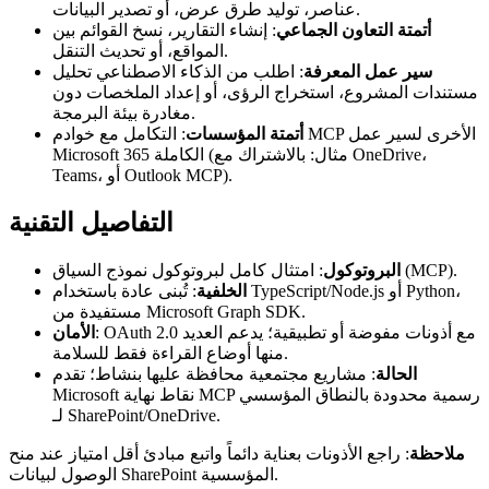
عناصر، توليد طرق عرض، أو تصدير البيانات.
أتمتة التعاون الجماعي
: إنشاء التقارير، نسخ القوائم بين
المواقع، أو تحديث التنقل.
سير عمل المعرفة
: اطلب من الذكاء الاصطناعي تحليل
مستندات المشروع، استخراج الرؤى، أو إعداد الملخصات دون
مغادرة بيئة البرمجة.
أتمتة المؤسسات
: التكامل مع خوادم MCP الأخرى لسير عمل
Microsoft 365 الكاملة (مثال: بالاشتراك مع OneDrive،
Teams، أو Outlook MCP).
التفاصيل التقنية
: امتثال كامل لبروتوكول نموذج السياق (MCP).
البروتوكول
الخلفية
: تُبنى عادة باستخدام TypeScript/Node.js أو Python،
مستفيدة من Microsoft Graph SDK.
: OAuth 2.0 مع أذونات مفوضة أو تطبيقية؛ يدعم العديد
الأمان
منها أوضاع القراءة فقط للسلامة.
الحالة
: مشاريع مجتمعية محافظة عليها بنشاط؛ تقدم
Microsoft نقاط نهاية MCP رسمية محدودة بالنطاق المؤسسي
لـ SharePoint/OneDrive.
ملاحظة
: راجع الأذونات بعناية دائماً واتبع مبادئ أقل امتياز عند منح
الوصول لبيانات SharePoint المؤسسية.