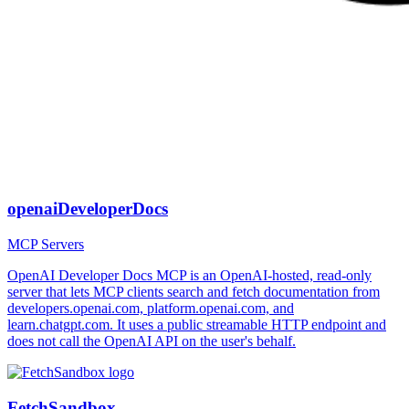
openaiDeveloperDocs
MCP Servers
OpenAI Developer Docs MCP is an OpenAI-hosted, read-only
server that lets MCP clients search and fetch documentation from
developers.openai.com, platform.openai.com, and
learn.chatgpt.com. It uses a public streamable HTTP endpoint and
does not call the OpenAI API on the user's behalf.
FetchSandbox