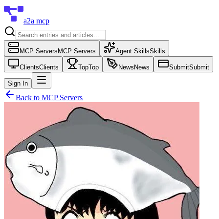
a2a mcp
MCP Servers
MCP Servers
Agent Skills
Skills
Clients
Clients
Top
Top
News
News
Submit
Submit
Sign In
Back to
MCP Servers