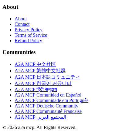
About
About
Contact
Privacy Policy
Terms of Service
Refund Policy
Communities
A2A MCP 中文社区
A2A MCP 繁體中文社群
A2A MCP 日本語コミュニティ
A2A MCP 한국어 커뮤니티
A2A MCP हिंदी समुदाय
A2A MCP Comunidad en Español
A2A MCP Comunidade em Português
A2A MCP Deutsche Community
A2A MCP Communauté Française
A2A MCP المجتمع العربي
© 2026 a2a mcp. All Rights Reserved.