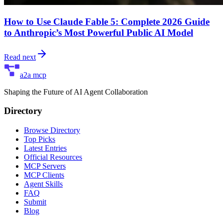
How to Use Claude Fable 5: Complete 2026 Guide
to Anthropic’s Most Powerful Public AI Model
Read next
a2a mcp
Shaping the Future of AI Agent Collaboration
Directory
Browse Directory
Top Picks
Latest Entries
Official Resources
MCP Servers
MCP Clients
Agent Skills
FAQ
Submit
Blog