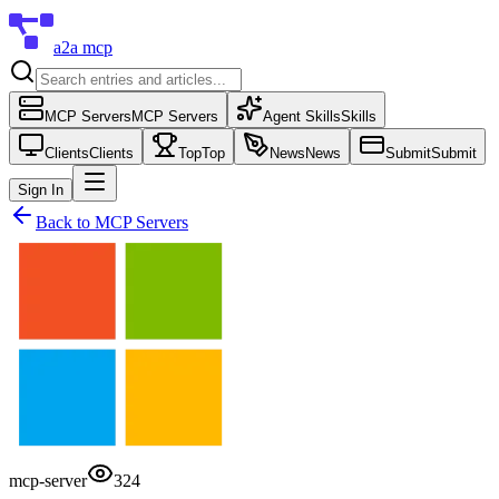
a2a mcp
MCP Servers
MCP Servers
Agent Skills
Skills
Clients
Clients
Top
Top
News
News
Submit
Submit
Sign In
Back to
MCP Servers
mcp-server
324