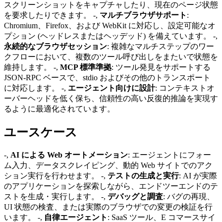
スクリーンショットをキャプチャしたり、現在のページ状態
を要求したりできます。 -,
マルチブラウザサポート
:
Chromium、Firefox、および WebKit に対応し、設定可能なオ
プション (ヘッドレスまたはヘッデッド) を備えています。 -,
永続的なブラウザセッション
: 複雑なマルチステップのワー
クフローにおいて、複数のツール呼び出しをまたいで状態を
維持します。 -,
MCP 標準準拠
: ツール発見をサポートする
JSON-RPC ベースで、stdio およびその他のトランスポート
に対応します。 -,
エージェント向けに設計
: コンテキストオ
ーバーヘッドを低く保ち、信頼性の高い反復的推論を実現す
るように最適化されています。
ユースケース
-,
AI による Web オートメーション
: エージェントにフォー
ム入力、データスクレイピング、動的 Web サイトでのアク
ション実行を行わせます。 -,
テストの生成と実行
: AI が実際
のアプリケーションを探索しながら、エンドツーエンドのテ
ストを生成・実行します。 -,
デバッグと調査
: バグの再現、
UI 状態の検査、または実際のブラウザでの変更の検証を行
います。 -,
自律エージェント
: SaaS ツール、E コマースサイ