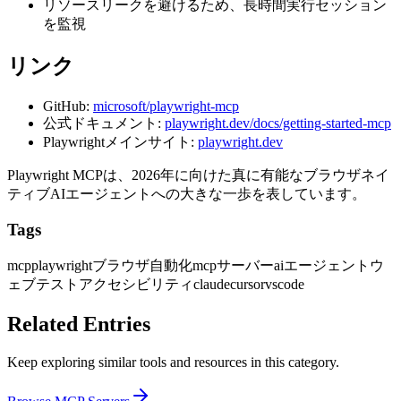
リソースリークを避けるため、長時間実行セッション
を監視
リンク
GitHub:
microsoft/playwright-mcp
公式ドキュメント:
playwright.dev/docs/getting-started-mcp
Playwrightメインサイト:
playwright.dev
Playwright MCPは、2026年に向けた真に有能なブラウザネイ
ティブAIエージェントへの大きな一歩を表しています。
Tags
mcp
playwright
ブラウザ自動化
mcpサーバー
aiエージェント
ウ
ェブテスト
アクセシビリティ
claude
cursor
vscode
Related Entries
Keep exploring similar tools and resources in this category.