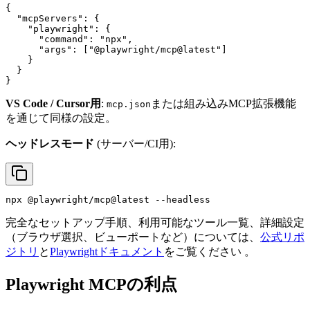
{

  "mcpServers": {

    "playwright": {

      "command": "npx",

      "args": ["@playwright/mcp@latest"]

    }

  }

VS Code / Cursor用
:
または組み込みMCP拡張機能
mcp.json
を通じて同様の設定。
ヘッドレスモード
(サーバー/CI用):
完全なセットアップ手順、利用可能なツール一覧、詳細設定
（ブラウザ選択、ビューポートなど）については、
公式リポ
ジトリ
と
Playwrightドキュメント
をご覧ください 。
Playwright MCPの利点