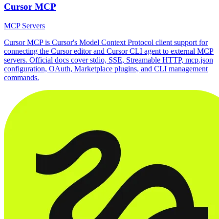
Cursor MCP
MCP Servers
Cursor MCP is Cursor's Model Context Protocol client support for
connecting the Cursor editor and Cursor CLI agent to external MCP
servers. Official docs cover stdio, SSE, Streamable HTTP, mcp.json
configuration, OAuth, Marketplace plugins, and CLI management
commands.