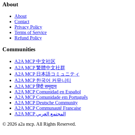
About
About
Contact
Privacy Policy
Terms of Service
Refund Policy
Communities
A2A MCP 中文社区
A2A MCP 繁體中文社群
A2A MCP 日本語コミュニティ
A2A MCP 한국어 커뮤니티
A2A MCP हिंदी समुदाय
A2A MCP Comunidad en Español
A2A MCP Comunidade em Português
A2A MCP Deutsche Community
A2A MCP Communauté Française
A2A MCP المجتمع العربي
© 2026 a2a mcp. All Rights Reserved.