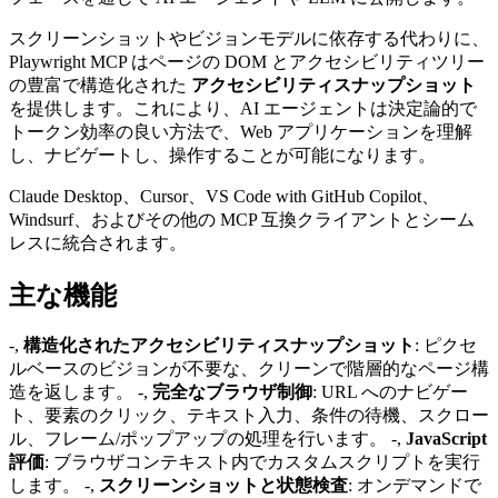
スクリーンショットやビジョンモデルに依存する代わりに、
Playwright MCP はページの DOM とアクセシビリティツリー
の豊富で構造化された
アクセシビリティスナップショット
を提供します。これにより、AI エージェントは決定論的で
トークン効率の良い方法で、Web アプリケーションを理解
し、ナビゲートし、操作することが可能になります。
Claude Desktop、Cursor、VS Code with GitHub Copilot、
Windsurf、およびその他の MCP 互換クライアントとシーム
レスに統合されます。
主な機能
-,
構造化されたアクセシビリティスナップショット
: ピクセ
ルベースのビジョンが不要な、クリーンで階層的なページ構
造を返します。 -,
完全なブラウザ制御
: URL へのナビゲー
ト、要素のクリック、テキスト入力、条件の待機、スクロー
ル、フレーム/ポップアップの処理を行います。 -,
JavaScript
評価
: ブラウザコンテキスト内でカスタムスクリプトを実行
します。 -,
スクリーンショットと状態検査
: オンデマンドで