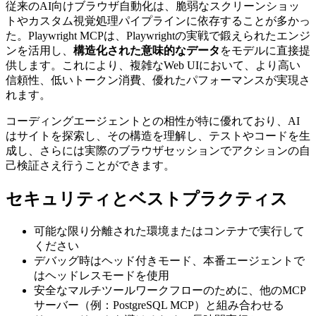
従来のAI向けブラウザ自動化は、脆弱なスクリーンショッ
トやカスタム視覚処理パイプラインに依存することが多かっ
た。Playwright MCPは、Playwrightの実戦で鍛えられたエンジ
ンを活用し、
構造化された意味的なデータ
をモデルに直接提
供します。これにより、複雑なWeb UIにおいて、より高い
信頼性、低いトークン消費、優れたパフォーマンスが実現さ
れます。
コーディングエージェントとの相性が特に優れており、AI
はサイトを探索し、その構造を理解し、テストやコードを生
成し、さらには実際のブラウザセッションでアクションの自
己検証さえ行うことができます。
セキュリティとベストプラクティス
可能な限り分離された環境またはコンテナで実行して
ください
デバッグ時はヘッド付きモード、本番エージェントで
はヘッドレスモードを使用
安全なマルチツールワークフローのために、他のMCP
サーバー（例：PostgreSQL MCP）と組み合わせる