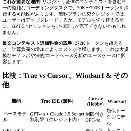
これが重要な理由
: リポジトリ全体のコンテキストを含む単
一の複雑なコーディングタスクで、50K〜200Kトークンを消
費する可能性があります。無料プランの$3クレジットでは、
ユーザーはアップグレードするか、モデルを切り替える前
に、GPT-5.4セッションを1〜3回しか完了できないかもしれ
ません。
長文コンテキスト追加料金の説明
: 272Kトークンを超える
と、計算負荷の増加によりコストが倍増します。これは大規
模なモノレポや法的/コードベース分析のユースケースに影
響します。
比較：Trae vs Cursor、Windsurf & その
他
Cursor
機能
Trae IDE (無料)
Windsurf
(Hobby)
類似トー
ベースモデ
GPT-4o + Claude 3.5 Sonnet
制限付き
クンモデ
無制限（クレジット内）
ル
GPT-4o
ル
GPT-5.4 ア
Plusプラ
トークン