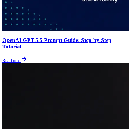
OpenAI GPT-5.5 Prompt Guide: Step-by-Step
Tutorial
Read next