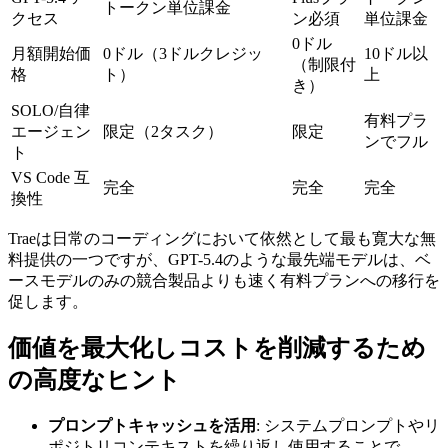
トークン単位課金
クセス
ン必須
単位課金
0ドル
月額開始価
0ドル（3ドルクレジッ
10ドル以
（制限付
格
ト）
上
き）
SOLO/自律
有料プラ
エージェン
限定（2タスク）
限定
ンでフル
ト
VS Code 互
完全
完全
完全
換性
Traeは日常のコーディングにおいて依然として最も寛大な無
料提供の一つですが、GPT-5.4のような最先端モデルは、ベ
ースモデルのみの競合製品よりも速く有料プランへの移行を
促します。
価値を最大化しコストを削減するため
の高度なヒント
プロンプトキャッシュを活用
: システムプロンプトやリ
ポジトリコンテキストを繰り返し使用することで、