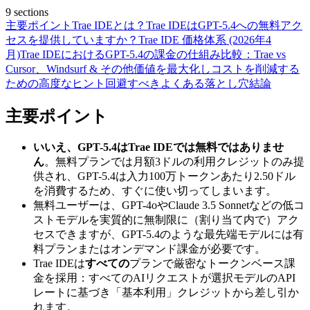
9
sections
主要ポイント
Trae IDEとは？
Trae IDEはGPT-5.4への無料アク
セスを提供していますか？
Trae IDE 価格体系 (2026年4
月)
Trae IDEにおけるGPT-5.4の課金の仕組み
比較：Trae vs
Cursor、Windsurf & その他
価値を最大化しコストを削減する
ための高度なヒント
回避すべきよくある落とし穴
結論
主要ポイント
いいえ、GPT-5.4はTrae IDEでは無料ではありませ
ん
。無料プランでは月額3ドルの利用クレジットのみ提
供され、GPT-5.4は入力100万トークンあたり2.50ドル
を消費するため、すぐに使い切ってしまいます。
無料ユーザーは、GPT-4oやClaude 3.5 Sonnetなどの低コ
ストモデルを実質的に無制限に（割り当て内で）アク
セスできますが、GPT-5.4のような最先端モデルには有
料プランまたはオンデマンド課金が必要です。
Trae IDEは
すべての
プランで厳密なトークンベース課
金を採用：すべてのAIリクエストが選択モデルのAPI
レートに基づき「基本利用」クレジットから差し引か
れます。