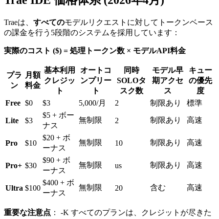
Traeは、
すべての
モデルリクエストに対してトークンベース
の課金を行う5段階のシステムを採用しています：
実際のコスト ($) = 処理トークン数 × モデルAPI料金
基本利用
オートコ
同時
モデル早
キュー
プラ
月額
クレジッ
ンプリー
SOLOタ
期アクセ
の優先
ン
料金
ト
ト
スク数
ス
度
Free
$0
$3
5,000/月
2
制限あり
標準
$5 + ボー
無制限
制限あり
高速
Lite
$3
2
ナス
$20 + ボ
無制限
制限あり
高速
Pro
$10
10
ーナス
$90 + ボ
無制限
制限あり
高速
Pro+
$30
us
ーナス
$400 + ボ
無制限
含む
高速
Ultra
$100
20
ーナス
重要な注意点
： -K すべてのプランは、クレジットが尽きた