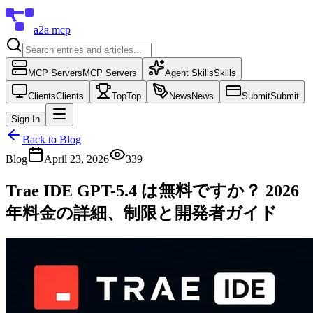
a2a mcp
MCP Servers
MCP Servers
Agent Skills
Skills
Clients
Clients
Top
Top
News
News
Submit
Submit
Sign In
Back to Blog
Blog
April 23, 2026
339
Trae IDE GPT-5.4 は無料ですか？ 2026
年料金の詳細、制限と開発者ガイド