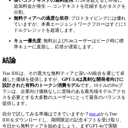
長いコンテキストの過剰使用
: 272Kを超えると即座に
追加料金が発生 — コンテキストを圧縮するかタスクを
分割。
無料ティアへの過度な依存
: プロトタイピングには優れ
ていますが、本番エージェントワークフローはすぐに3
ドルクレジットを超過します。
キュー優先度
: 無料およびLiteユーザーはピーク時に標
準キューに直面し、応答が遅延します。
結論
Trae IDEは、その寛大な無料ティアと深いAI統合を通じて卓
越した価値を提供しますが、
GPT-5.4は真剣な開発者向けに
設計された有料のトークン消費モデル
です。10ドルのProプ
ランは、企業向け価格なしに意味のある最先端モデルアクセ
スを必要とする大多数のユーザーにとって最良のバランスを
提供します。
自分で試してみる準備はできていますか？
trae.ai
からTrae
IDEをダウンロードし、期間限定の記念ギフトを受け取り、
今日から無料ティアを始めましょう。まずGPT-4oで実験