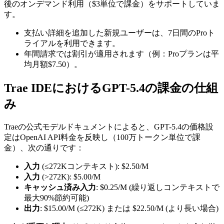
後のオンデマンド利用（$3単位で課金）をサポートしていま
す。
支払い詳細を追加した新規ユーザーは、7日間のProト
ライアルを利用できます。
年間請求では割引が適用されます（例：Proプランは平
均月額$7.50）。
Trae IDEにおけるGPT-5.4の課金の仕組
み
Traeの公式モデルドキュメントによると、GPT-5.4の価格設
定はOpenAI API料金を反映し（100万トークン単位で課
金）、次の通りです：
入力
(≤272Kコンテキスト): $2.50/M
入力
(>272K): $5.00/M
キャッシュ済み入力
: $0.25/M (繰り返しコンテキストで
最大90%節約可能)
出力
: $15.00/M (≤272K) または $22.50/M (より長い場合)