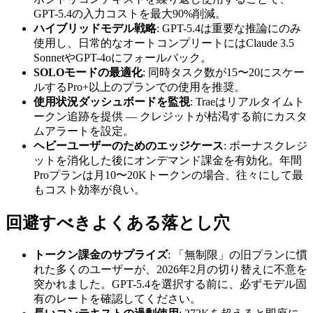
GPT-5.4の入力コストを最大90%削減。
ハイブリッドモデル戦略
: GPT-5.4は重要な推論にのみ
使用し、日常的なオートコンプリートにはClaude 3.5
SonnetやGPT-4oにフォールバック。
SOLOモードの最適化
: 同時タスク数が15〜20にスケー
ルするPro+以上のプランでの使用を推奨。
使用状況ダッシュボードを監視
: Traeはリアルタイムト
ークン追跡を提供 — クレジットが枯渇する前にカスタ
ムアラートを設定。
ヘビーユーザーのためのエッジケース
: ボーナスクレジ
ットを消化した後にオンデマンド課金を有効化。年間
Proプランは月10〜20Kトークンの場合、往々にして最
もコスト効率が良い。
回避すべきよくある落とし穴
トークン課金のサプライズ
: 「無制限」の旧プランに慣
れた多くのユーザーが、2026年2月の切り替えに不意を
突かれました。GPT-5.4を選択する前に、必ずモデル固
有のレートを確認してください。