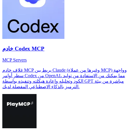
خادم Codex MCP
MCP Servers
غلاف خادم MCP يربط بين Claude (وغيرها من عملاء MCP) وواجهة
سطر أوامر Codex من OpenAI، مما يمكنك من الاستفادة من توليد
الكود وتحليله وإعادة هيكلته وتنفيذه بواسطة GPT مباشرة من بيئة
الترميز بالذكاء الاصطناعي المفضلة لديك.