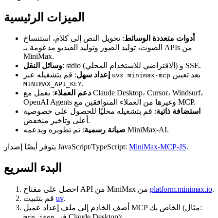
الميزات الرئيسية
أدوات متعددة الوسائط
: تحويل النص إلى كلام، استنساخ
الصوت، توليد الصور وتوليد الفيديو مدعومة بـ APIs من
MiniMax.
: stdio (الافتراضي للاستخدام المحلي) و SSE.
وسائل النقل
بعد تعيين
: قم بتشغيله عبر
إعداد سهل
uvx minimax-mcp
.
MINIMAX_API_KEY
دعم العملاء
: يعمل مع Claude Desktop، Cursor، Windsurf،
OpenAI Agents وغيرها من العملاء المتوافقين مع MCP.
استضافة ذاتية
: قم بتشغيله محليًا للحصول على خصوصية
أعلى وتأخير منخفض.
: تم تطويره ويدعمه MiniMax-AI.
صيانة رسمية
يتوفر أيضًا إصدار JavaScript/TypeScript:
MiniMax-MCP-JS
.
البدء السريع
احصل على مفتاح API من MiniMax من
platform.minimax.io
.
قم بتثبيت
uv
.
أضف الخادم إلى ملف إعداد عميل MCP الخاص بك (مثال:
في Claude Desktop):
mcp.json