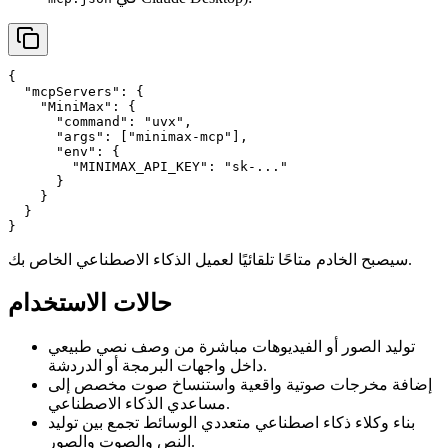
{

  "mcpServers": {

    "MiniMax": {

      "command": "uvx",

      "args": ["minimax-mcp"],

      "env": {

        "MINIMAX_API_KEY": "sk-..."

      }

    }

  }

سيصبح الخادم متاحًا تلقائيًا لعميل الذكاء الاصطناعي الخاص بك.
حالات الاستخدام
توليد الصور أو الفيديوهات مباشرة من وصف نصي طبيعي
داخل واجهات البرمجة أو الدردشة.
إضافة مخرجات صوتية واقعية واستنساخ صوت مخصص إلى
مساعدي الذكاء الاصطناعي.
بناء وكلاء ذكاء اصطناعي متعددي الوسائط تجمع بين توليد
النص والصوت والصور.