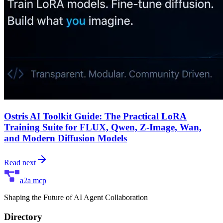
Ostris AI Toolkit Guide: The Practical LoRA
Training Suite for FLUX, Qwen, Z-Image, Wan,
and Modern Diffusion Models
Read next
a2a mcp
Shaping the Future of AI Agent Collaboration
Directory