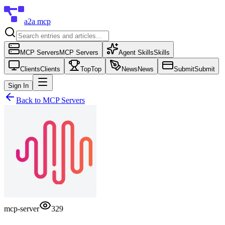
a2a mcp
MCP Servers
MCP Servers
Agent Skills
Skills
Clients
Clients
Top
Top
News
News
Submit
Submit
Sign In
Back to
MCP Servers
mcp-server
329