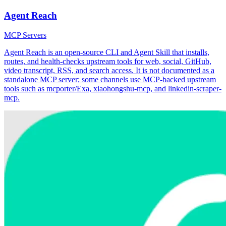
Agent Reach
MCP Servers
Agent Reach is an open-source CLI and Agent Skill that installs,
routes, and health-checks upstream tools for web, social, GitHub,
video transcript, RSS, and search access. It is not documented as a
standalone MCP server; some channels use MCP-backed upstream
tools such as mcporter/Exa, xiaohongshu-mcp, and linkedin-scraper-
mcp.