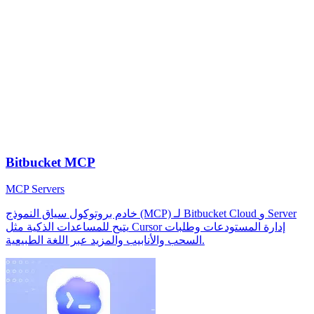
Bitbucket MCP
MCP Servers
خادم بروتوكول سياق النموذج (MCP) لـ Bitbucket Cloud و Server
يتيح للمساعدات الذكية مثل Cursor إدارة المستودعات وطلبات
السحب والأنابيب والمزيد عبر اللغة الطبيعية.