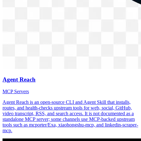
Agent Reach
MCP Servers
Agent Reach is an open-source CLI and Agent Skill that installs,
routes, and health-checks upstream tools for web, social, GitHub,
video transcript, RSS, and search access. It is not documented as a
standalone MCP server; some channels use MCP-backed upstream
tools such as mcporter/Exa, xiaohongshu-mcp, and linkedin-scraper-
mcp.