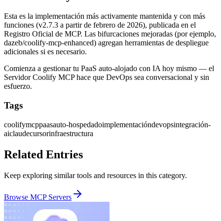
Esta es la implementación más activamente mantenida y con más
funciones (v2.7.3 a partir de febrero de 2026), publicada en el
Registro Oficial de MCP. Las bifurcaciones mejoradas (por ejemplo,
dazeb/coolify-mcp-enhanced) agregan herramientas de despliegue
adicionales si es necesario.
Comienza a gestionar tu PaaS auto-alojado con IA hoy mismo — el
Servidor Coolify MCP hace que DevOps sea conversacional y sin
esfuerzo.
Tags
coolify
mcp
paas
auto-hospedado
implementación
devops
integración-
ai
claude
cursor
infraestructura
Related Entries
Keep exploring similar tools and resources in this category.
Browse
MCP Servers