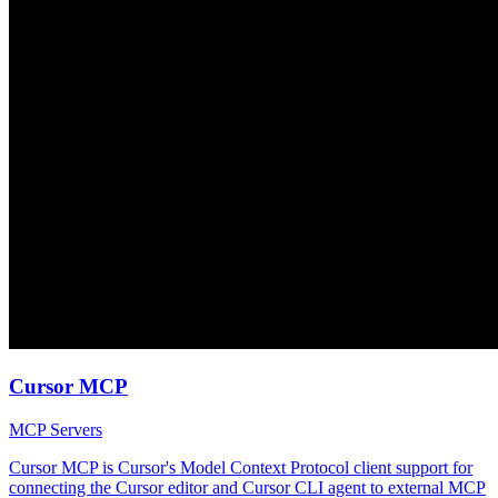
Cursor MCP
MCP Servers
Cursor MCP is Cursor's Model Context Protocol client support for
connecting the Cursor editor and Cursor CLI agent to external MCP