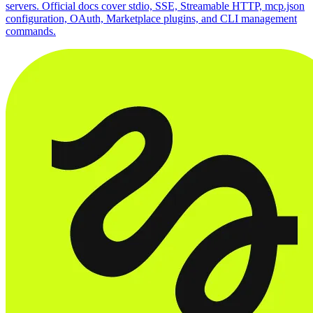
servers. Official docs cover stdio, SSE, Streamable HTTP, mcp.json
configuration, OAuth, Marketplace plugins, and CLI management
commands.