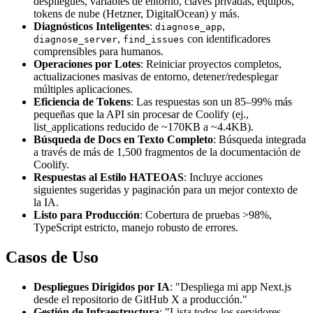
despliegues, variables de entorno, claves privadas, equipos,
tokens de nube (Hetzner, DigitalOcean) y más.
Diagnósticos Inteligentes
:
,
diagnose_app
,
con identificadores
diagnose_server
find_issues
comprensibles para humanos.
Operaciones por Lotes
: Reiniciar proyectos completos,
actualizaciones masivas de entorno, detener/redesplegar
múltiples aplicaciones.
Eficiencia de Tokens
: Las respuestas son un 85–99% más
pequeñas que la API sin procesar de Coolify (ej.,
list_applications reducido de ~170KB a ~4.4KB).
Búsqueda de Docs en Texto Completo
: Búsqueda integrada
a través de más de 1,500 fragmentos de la documentación de
Coolify.
Respuestas al Estilo HATEOAS
: Incluye acciones
siguientes sugeridas y paginación para un mejor contexto de
la IA.
Listo para Producción
: Cobertura de pruebas >98%,
TypeScript estricto, manejo robusto de errores.
Casos de Uso
Despliegues Dirigidos por IA
: "Despliega mi app Next.js
desde el repositorio de GitHub X a producción."
Gestión de Infraestructura
: "Lista todos los servidores,