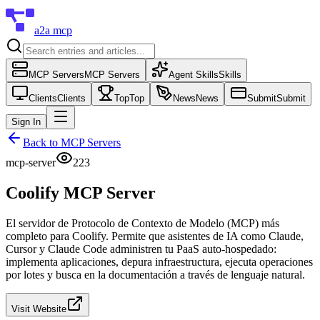
a2a mcp
MCP Servers
MCP Servers
Agent Skills
Skills
Clients
Clients
Top
Top
News
News
Submit
Submit
Sign In
Back to
MCP Servers
mcp-server
223
Coolify MCP Server
El servidor de Protocolo de Contexto de Modelo (MCP) más
completo para Coolify. Permite que asistentes de IA como Claude,
Cursor y Claude Code administren tu PaaS auto-hospedado:
implementa aplicaciones, depura infraestructura, ejecuta operaciones
por lotes y busca en la documentación a través de lenguaje natural.
Visit Website