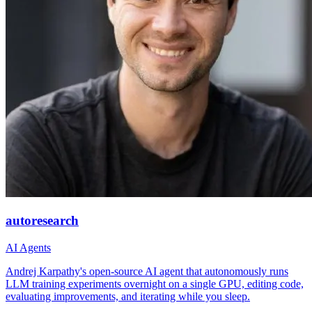
autoresearch
AI Agents
Andrej Karpathy's open-source AI agent that autonomously runs
LLM training experiments overnight on a single GPU, editing code,
evaluating improvements, and iterating while you sleep.