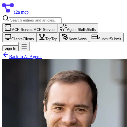
a2a mcp
MCP Servers
MCP Servers
Agent Skills
Skills
Clients
Clients
Top
Top
News
News
Submit
Submit
Sign In
Back to
AI Agents