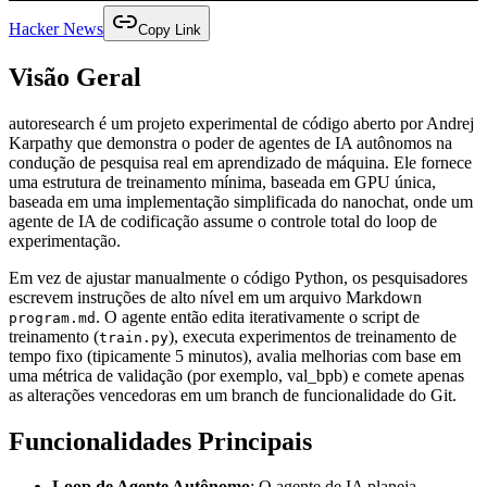
Hacker News
Copy Link
Visão Geral
autoresearch é um projeto experimental de código aberto por Andrej
Karpathy que demonstra o poder de agentes de IA autônomos na
condução de pesquisa real em aprendizado de máquina. Ele fornece
uma estrutura de treinamento mínima, baseada em GPU única,
baseada em uma implementação simplificada do nanochat, onde um
agente de IA de codificação assume o controle total do loop de
experimentação.
Em vez de ajustar manualmente o código Python, os pesquisadores
escrevem instruções de alto nível em um arquivo Markdown
. O agente então edita iterativamente o script de
program.md
treinamento (
), executa experimentos de treinamento de
train.py
tempo fixo (tipicamente 5 minutos), avalia melhorias com base em
uma métrica de validação (por exemplo, val_bpb) e comete apenas
as alterações vencedoras em um branch de funcionalidade do Git.
Funcionalidades Principais
Loop de Agente Autônomo
: O agente de IA planeja