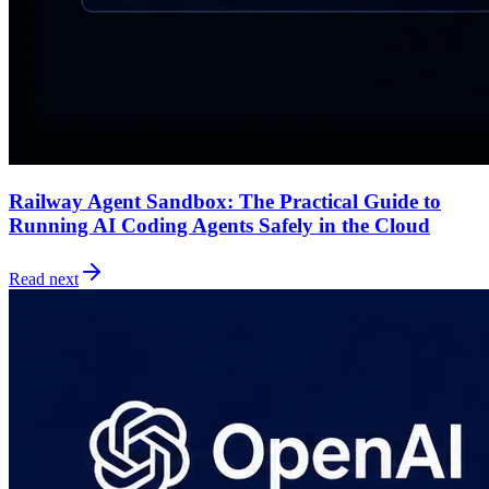
Railway Agent Sandbox: The Practical Guide to
Running AI Coding Agents Safely in the Cloud
Read next