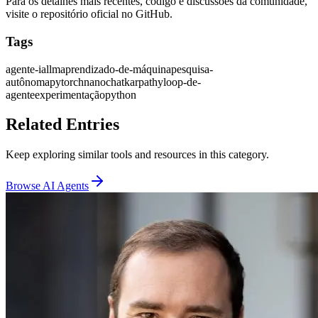
Para os detalhes mais recentes, código e discussões da comunidade,
visite o repositório oficial no GitHub.
Tags
agente-ia
llm
aprendizado-de-máquina
pesquisa-
autônoma
pytorch
nanochat
karpathy
loop-de-
agente
experimentação
python
Related Entries
Keep exploring similar tools and resources in this category.
Browse
AI Agents