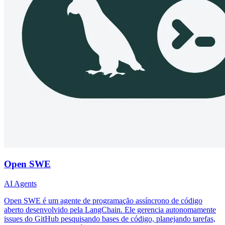
Open SWE
AI Agents
Open SWE é um agente de programação assíncrono de código
aberto desenvolvido pela LangChain. Ele gerencia autonomamente
issues do GitHub pesquisando bases de código, planejando tarefas,