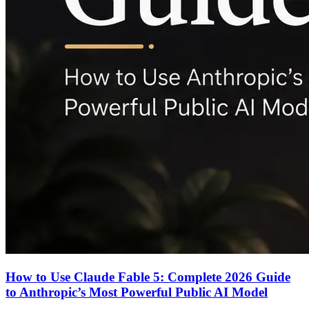
How to Use Claude Fable 5: Complete 2026 Guide
to Anthropic’s Most Powerful Public AI Model