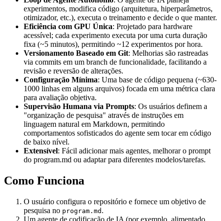
experimentos, modifica código (arquitetura, hiperparâmetros,
otimizador, etc.), executa o treinamento e decide o que manter.
Eficiência com GPU Única
: Projetado para hardware
acessível; cada experimento executa por uma curta duração
fixa (~5 minutos), permitindo ~12 experimentos por hora.
Versionamento Baseado em Git
: Melhorias são rastreadas
via commits em um branch de funcionalidade, facilitando a
revisão e reversão de alterações.
Configuração Mínima
: Uma base de código pequena (~630-
1000 linhas em alguns arquivos) focada em uma métrica clara
para avaliação objetiva.
Supervisão Humana via Prompts
: Os usuários definem a
"organização de pesquisa" através de instruções em
linguagem natural em Markdown, permitindo
comportamentos sofisticados do agente sem tocar em código
de baixo nível.
Extensível
: Fácil adicionar mais agentes, melhorar o prompt
do program.md ou adaptar para diferentes modelos/tarefas.
Como Funciona
O usuário configura o repositório e fornece um objetivo de
pesquisa no
.
program.md
Um agente de codificação de IA (por exemplo, alimentado