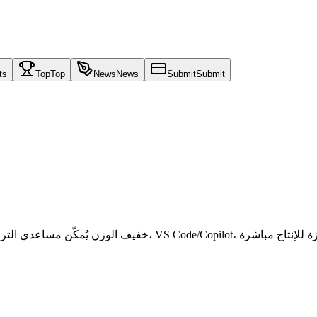
ts
Top
Top
News
News
Submit
Submit