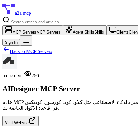
a2a mcp
MCP Servers
MCP Servers
Agent Skills
Skills
Clients
Clien
Sign In
Back to
MCP Servers
mcp-server
266
AIDesigner MCP Server
خادم MCP خفيف الوزن يُمكّن مساعدي الترميز بالذكاء الاصطناعي مثل كلاود كود، كورسور، كوديكس، VS Code/Copilot، وويندسرف من إنشاء وتحسين ودمج تصميمات واجهة مستخدم جاهزة للإنتاج مباشرة
في قاعدة الأكواد الخاصة بك.
Visit Website