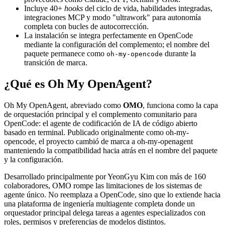
Incluye 40+
hooks
del ciclo de vida, habilidades integradas,
integraciones MCP y modo "ultrawork" para autonomía
completa con bucles de autocorrección.
La instalación se integra perfectamente en OpenCode
mediante la configuración del complemento; el nombre del
paquete permanece como
durante la
oh-my-opencode
transición de marca.
¿Qué es Oh My OpenAgent?
Oh My OpenAgent, abreviado como
OMO
, funciona como la capa
de orquestación principal y el complemento comunitario para
OpenCode: el agente de codificación de IA de código abierto
basado en terminal. Publicado originalmente como oh-my-
opencode, el proyecto cambió de marca a oh-my-openagent
manteniendo la compatibilidad hacia atrás en el nombre del paquete
y la configuración.
Desarrollado principalmente por YeonGyu Kim con más de 160
colaboradores, OMO rompe las limitaciones de los sistemas de
agente único. No reemplaza a OpenCode, sino que lo extiende hacia
una plataforma de ingeniería multiagente completa donde un
orquestador principal delega tareas a agentes especializados con
roles, permisos y preferencias de modelos distintos.