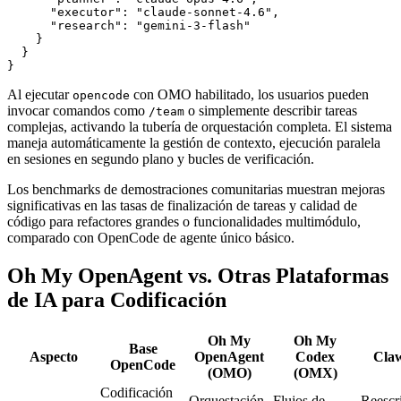
      "executor": "claude-sonnet-4.6",

      "research": "gemini-3-flash"

    }

  }

Al ejecutar
con OMO habilitado, los usuarios pueden
opencode
invocar comandos como
o simplemente describir tareas
/team
complejas, activando la tubería de orquestación completa. El sistema
maneja automáticamente la gestión de contexto, ejecución paralela
en sesiones en segundo plano y bucles de verificación.
Los benchmarks de demostraciones comunitarias muestran mejoras
significativas en las tasas de finalización de tareas y calidad de
código para refactores grandes o funcionalidades multimódulo,
comparado con OpenCode de agente único básico.
Oh My OpenAgent vs. Otras Plataformas
de IA para Codificación
Oh My
Oh My
Base
Aspecto
OpenAgent
Codex
Cla
OpenCode
(OMO)
(OMX)
Codificación
Orquestación
Flujos de
Reescr