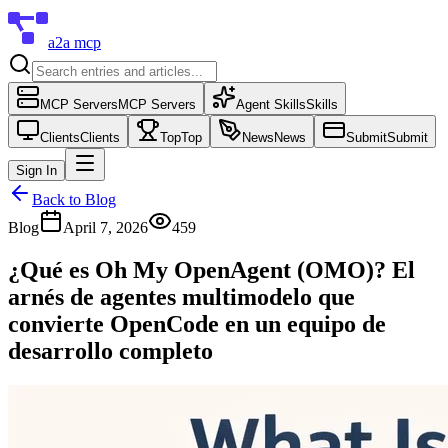
a2a mcp
MCP Servers
MCP Servers
Agent Skills
Skills
Clients
Clients
Top
Top
News
News
Submit
Submit
Sign In
Back to Blog
Blog
April 7, 2026
459
¿Qué es Oh My OpenAgent (OMO)? El
arnés de agentes multimodelo que
convierte OpenCode en un equipo de
desarrollo completo