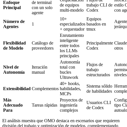
Enfoque
de terminal
de equipos
trabajo CLI de
estilo 
Principal
con un solo
multi-modelo
Codex
con ag
agente
10+
Equipos
Número de
Agente
1
especializados
basados en
Agentes
jerárqu
+ orquestador
tmux
Enrutamiento
inteligente
Flexibilidad
Catálogo de
Principalmente
Claude
entre todos
de Modelo
proveedores
Codex
otros
los LLMs
principales
Autonomía
Flujos de
Auton
Nivel de
Iteración
total con
trabajo
permis
Autonomía
manual
bucles
estructurados
niveles
Ultrawork
40+ hooks,
Sistema sólido
Herram
Extensibilidad
Complementos
habilidades,
de habilidades
compl
MCPs
Más
Proyectos de
Config
Usuarios CLI
Adecuado
Tareas rápidas
ingeniería
tipo C
de Codex
Para
complejos
autoal
El análisis muestra que OMO destaca en escenarios que requieren
división del trabajo y optimización de modelos, complementando