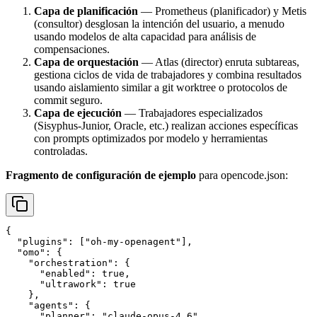
Capa de planificación
— Prometheus (planificador) y Metis
(consultor) desglosan la intención del usuario, a menudo
usando modelos de alta capacidad para análisis de
compensaciones.
Capa de orquestación
— Atlas (director) enruta subtareas,
gestiona ciclos de vida de trabajadores y combina resultados
usando aislamiento similar a git worktree o protocolos de
commit seguro.
Capa de ejecución
— Trabajadores especializados
(Sisyphus-Junior, Oracle, etc.) realizan acciones específicas
con prompts optimizados por modelo y herramientas
controladas.
Fragmento de configuración de ejemplo
para opencode.json:
{

  "plugins": ["oh-my-openagent"],

  "omo": {

    "orchestration": {

      "enabled": true,

      "ultrawork": true

    },

    "agents": {

      "planner": "claude-opus-4.6",
