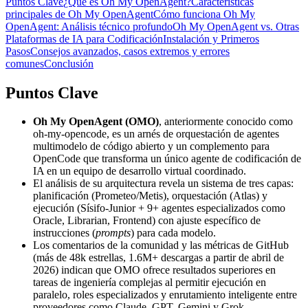
Puntos Clave
¿Qué es Oh My OpenAgent?
Características
principales de Oh My OpenAgent
Cómo funciona Oh My
OpenAgent: Análisis técnico profundo
Oh My OpenAgent vs. Otras
Plataformas de IA para Codificación
Instalación y Primeros
Pasos
Consejos avanzados, casos extremos y errores
comunes
Conclusión
Puntos Clave
Oh My OpenAgent (OMO)
, anteriormente conocido como
oh-my-opencode, es un arnés de orquestación de agentes
multimodelo de código abierto y un complemento para
OpenCode que transforma un único agente de codificación de
IA en un equipo de desarrollo virtual coordinado.
El análisis de su arquitectura revela un sistema de tres capas:
planificación (Prometeo/Metis), orquestación (Atlas) y
ejecución (Sísifo-Junior + 9+ agentes especializados como
Oracle, Librarian, Frontend) con ajuste específico de
instrucciones (
prompts
) para cada modelo.
Los comentarios de la comunidad y las métricas de GitHub
(más de 48k estrellas, 1.6M+ descargas a partir de abril de
2026) indican que OMO ofrece resultados superiores en
tareas de ingeniería complejas al permitir ejecución en
paralelo, roles especializados y enrutamiento inteligente entre
proveedores como Claude, GPT, Gemini y Grok.