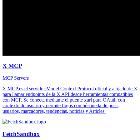
X MCP
MCP Servers
X MCP es el servidor Model Context Protocol oficial y alojado de X
para llamar endpoints de la X API desde herramientas compatibles
con MCP. Se conecta mediante el puente xurl para OAuth con
contexto de usuario y permite flujos con búsqueda de posts,
usuarios, marcadores, tendencias, noticias y Articles.
FetchSandbox