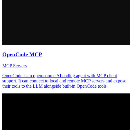
OpenCode MCP
MCP Servers
OpenCode is an open-source AI coding agent with MCP client
support. It can connect to local and remote MCP servers and expose
their tools to the LLM alongside built-in OpenCode tools.