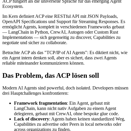
ACP fungiert als die universelle Sprache für das emerging Agent
Ecosystem.
Im Kern definiert ACP eine RESTful API mit JSON Payloads,
OpenAPI Specifications und Support für Streaming Responses. Es
ermöglicht Agents, komplett in verschiedenen Frameworks gebaut
— LangChain in Python, CrewAI, Autogen oder Custom Rust
Implementations — sich gegenseitig zu discover, Capabilities zu
negotiate und sicher zu collaborate.
Betrachte ACP als das "TCP/IP of AI Agents": Es diktiert nicht, wie
ein Agent intern denken soll, aber es sichert, dass zwei Agents
reliable miteinander kommunizieren können.
Das Problem, das ACP lösen soll
Modern AI Agents sind powerful, doch isolated. Developers müssen
drei Hauptchallenges konfrontieren:
Framework fragmentation
: Ein Agent, gebaut mit
LangChain, kann nicht nativ Aufgaben zu einem Agent
delegieren, gebaut mit CrewAI, ohne bespoke glue code.
Lack of discovery
: Agents haben keinen standardized Weg,
Capabilities zu advertise oder Peers in local networks oder
across organizations zu finden.