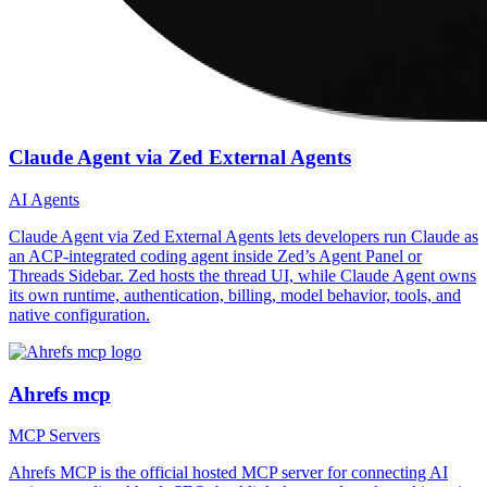
Claude Agent via Zed External Agents
AI Agents
Claude Agent via Zed External Agents lets developers run Claude as
an ACP-integrated coding agent inside Zed’s Agent Panel or
Threads Sidebar. Zed hosts the thread UI, while Claude Agent owns
its own runtime, authentication, billing, model behavior, tools, and
native configuration.
Ahrefs mcp
MCP Servers
Ahrefs MCP is the official hosted MCP server for connecting AI