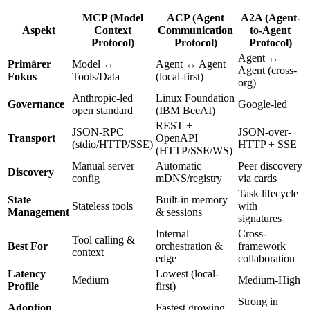
MCP (Model
ACP (Agent
A2A (Agent-
Aspekt
Context
Communication
to-Agent
Protocol)
Protocol)
Protocol)
Agent ↔
Primärer
Model ↔
Agent ↔ Agent
Agent (cross-
Fokus
Tools/Data
(local-first)
org)
Anthropic-led
Linux Foundation
Governance
Google-led
open standard
(IBM BeeAI)
REST +
JSON-RPC
JSON-over-
Transport
OpenAPI
(stdio/HTTP/SSE)
HTTP + SSE
(HTTP/SSE/WS)
Manual server
Automatic
Peer discovery
Discovery
config
mDNS/registry
via cards
Task lifecycle
State
Built-in memory
Stateless tools
with
Management
& sessions
signatures
Internal
Cross-
Tool calling &
Best For
orchestration &
framework
context
edge
collaboration
Latency
Lowest (local-
Medium
Medium-High
Profile
first)
Strong in
Adoption
Fastest growing