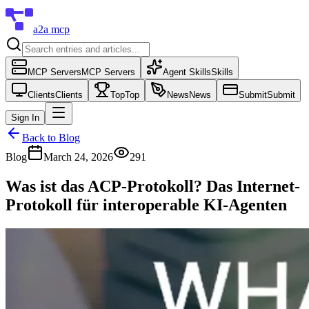
a2a mcp
MCP Servers
MCP Servers
Agent Skills
Skills
Clients
Clients
Top
Top
News
News
Submit
Submit
Sign In
Back to Blog
Blog
March 24, 2026
291
Was ist das ACP-Protokoll? Das Internet-
Protokoll für interoperable KI-Agenten