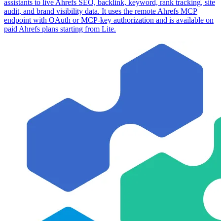
assistants to live Ahrefs SEO, backlink, keyword, rank tracking, site
audit, and brand visibility data. It uses the remote Ahrefs MCP
endpoint with OAuth or MCP-key authorization and is available on
paid Ahrefs plans starting from Lite.