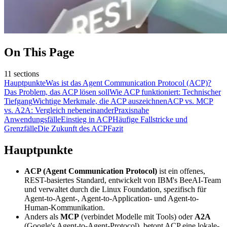
On This Page
11
sections
Hauptpunkte
Was ist das Agent Communication Protocol (ACP)?
Das Problem, das ACP lösen soll
Wie ACP funktioniert: Technischer
Tiefgang
Wichtige Merkmale, die ACP auszeichnen
ACP vs. MCP
vs. A2A: Vergleich nebeneinander
Praxisnahe
Anwendungsfälle
Einstieg in ACP
Häufige Fallstricke und
Grenzfälle
Die Zukunft des ACP
Fazit
Hauptpunkte
ACP (Agent Communication Protocol)
ist ein offenes,
REST-basiertes Standard, entwickelt von IBM's BeeAI-Team
und verwaltet durch die Linux Foundation, spezifisch für
Agent-to-Agent-, Agent-to-Application- und Agent-to-
Human-Kommunikation.
Anders als
MCP
(verbindet Modelle mit Tools) oder
A2A
(Google's Agent-to-Agent-Protocol), betont ACP eine lokale-