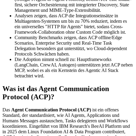
first, sichere Orchestrierung mit integrierter Discovery, State
Management und MIME-Type-Extensibilität.
Analysen zeigen, dass ACP die Integrationseinsätze in
Multiagenten-Systemen um bis zu 70% reduziert, indem es
ein universelles "HTTP für Agents" bietet, sodass Cross-
Framework-Collaboration ohne Custom Code möglich ist.
Community Benchmarks zeigen, dass ACP offline/Edge
Scenarios, Enterprise Security und Real-Time Task
Delegation besonders gut unterstützt, wo Cloud-dependent
Protocols Schwächen haben.
Die Adoption nimmt schnell zu: Hauptframeworks
(LangChain, CrewAI, Autogen) unterstützen jetzt ACP neben
MCP, wobei es als ein Kernstein des Agentic AI Stack
betrachtet wird.
Was ist das Agent Communication
Protocol (ACP)?
Das
Agent Communication Protocol (ACP)
ist ein offenes
Standard, der standardisiert, wie AI Agents, Applications und
Humans Messages austauschen, Tasks delegieren und Workflows
koordinieren. Eingeführt von IBM Research's BeeAI Platform und
in 2025 dem Linux Foundation AI & Data Program contribuiert,