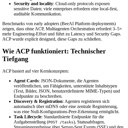
Security and locality
: Cloud-only protocols exposen
sensitive Daten; viele enterprises erfordern eine local-first,
auditable Kommunikation.
Benchmarks von early adopters (BeeAI Platform deployments)
zeigen, dass ohne ACP, Multiagenten Orchestration erfordert 3–5×
mehr Engineering-Effort und führt zu Latency und Security Gaps.
ACP wurde explicit designed, diese Gaps zu schließen.
Wie ACP funktioniert: Technischer
Tiefgang
ACP basiert auf vier Kernkonzepten:
Agent Cards
: JSON-Dokumente, die Agenten
veröffentlichen, um Fähigkeiten, unterstützte Inhaltstypen
(Text, Bilder, JSON, benutzerdefinierte MIME-Typen) und
Endpunkte zu beschreiben.
Discovery & Registration
: Agenten registrieren sich
automatisch über mDNS oder eine zentrale Registrierung,
was eine Null-Konfigurations-Peer-Erkennung ermöglicht.
Task Lifecycle
: Standardisierte Endpunkte für die
Aufgabenstellung (
), Statusabfragen,
POST /tasks
Streamingergebnisse über Server-Sent Events (SSE) und den