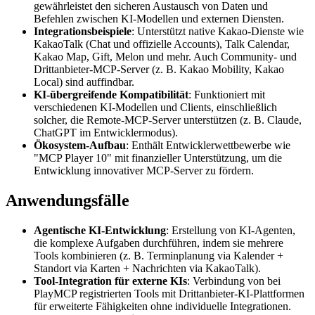
gewährleistet den sicheren Austausch von Daten und
Befehlen zwischen KI-Modellen und externen Diensten.
Integrationsbeispiele
: Unterstützt native Kakao-Dienste wie
KakaoTalk (Chat und offizielle Accounts), Talk Calendar,
Kakao Map, Gift, Melon und mehr. Auch Community- und
Drittanbieter-MCP-Server (z. B. Kakao Mobility, Kakao
Local) sind auffindbar.
KI-übergreifende Kompatibilität
: Funktioniert mit
verschiedenen KI-Modellen und Clients, einschließlich
solcher, die Remote-MCP-Server unterstützen (z. B. Claude,
ChatGPT im Entwicklermodus).
Ökosystem-Aufbau
: Enthält Entwicklerwettbewerbe wie
"MCP Player 10" mit finanzieller Unterstützung, um die
Entwicklung innovativer MCP-Server zu fördern.
Anwendungsfälle
Agentische KI-Entwicklung
: Erstellung von KI-Agenten,
die komplexe Aufgaben durchführen, indem sie mehrere
Tools kombinieren (z. B. Terminplanung via Kalender +
Standort via Karten + Nachrichten via KakaoTalk).
Tool-Integration für externe KIs
: Verbindung von bei
PlayMCP registrierten Tools mit Drittanbieter-KI-Plattformen
für erweiterte Fähigkeiten ohne individuelle Integrationen.