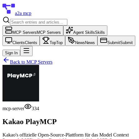
a2a mcp
MCP Servers
MCP Servers
Agent Skills
Skills
Clients
Clients
Top
Top
News
News
Submit
Submit
Sign In
Back to
MCP Servers
mcp-server
334
Kakao PlayMCP
Kakao's offizielle Open-Source-Plattform für das Model Context