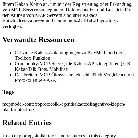
Ihrem Kakao-Konto an, um mit der Registrierung oder Erkundung
von MCP-Servern zu beginnen. Dokumentation und Beispiele für
den Aufbau von MCP-Servern sind über Kakaos
Entwicklerressourcen und Community-GitHub-Repositorys
verfügbar.
Verwandte Ressourcen
Offizielle Kakao-Ankündigungen zu PlayMCP und der
Toolbox-Funktion.
Community-MCP-Server, die Kakao-APIs integrieren (z. B.
KakaoTalk-Bots, Mobilität).
Das breitere MCP-Ökosystem, einschließlich Vergleichen mit
Protokollen wie A2A.
Tags
mcp
model-context-protocol
ki-agent
kakao
tools
agentive-ki
open-
plattform
toolbox
Related Entries
Keep exploring similar tools and resources in this category.