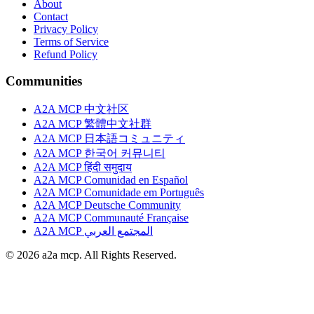
About
Contact
Privacy Policy
Terms of Service
Refund Policy
Communities
A2A MCP 中文社区
A2A MCP 繁體中文社群
A2A MCP 日本語コミュニティ
A2A MCP 한국어 커뮤니티
A2A MCP हिंदी समुदाय
A2A MCP Comunidad en Español
A2A MCP Comunidade em Português
A2A MCP Deutsche Community
A2A MCP Communauté Française
A2A MCP المجتمع العربي
© 2026 a2a mcp. All Rights Reserved.