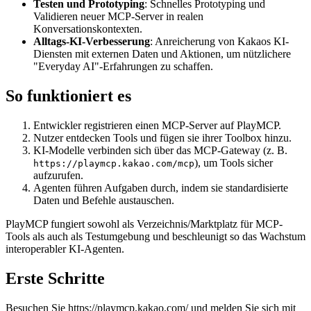
Testen und Prototyping
: Schnelles Prototyping und
Validieren neuer MCP-Server in realen
Konversationskontexten.
Alltags-KI-Verbesserung
: Anreicherung von Kakaos KI-
Diensten mit externen Daten und Aktionen, um nützlichere
"Everyday AI"-Erfahrungen zu schaffen.
So funktioniert es
Entwickler registrieren einen MCP-Server auf PlayMCP.
Nutzer entdecken Tools und fügen sie ihrer Toolbox hinzu.
KI-Modelle verbinden sich über das MCP-Gateway (z. B.
), um Tools sicher
https://playmcp.kakao.com/mcp
aufzurufen.
Agenten führen Aufgaben durch, indem sie standardisierte
Daten und Befehle austauschen.
PlayMCP fungiert sowohl als Verzeichnis/Marktplatz für MCP-
Tools als auch als Testumgebung und beschleunigt so das Wachstum
interoperabler KI-Agenten.
Erste Schritte
Besuchen Sie
https://playmcp.kakao.com/
und melden Sie sich mit