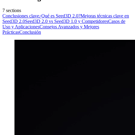
7
sections
Conclusiones clave
¿Qué es Seed3D 2.0?
Mejoras técnicas clave en
Seed3D 2.0
Seed3D 2.0 vs Seed3D 1.0 y Competidores
Casos de
Uso y Aplicaciones
Consejos Avanzados y Mejores
Prácticas
Conclusión