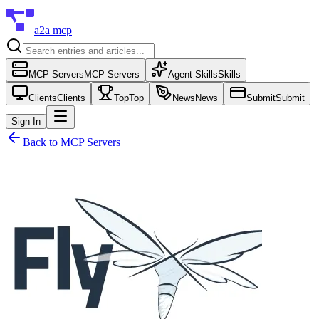
a2a mcp
MCP Servers
MCP Servers
Agent Skills
Skills
Clients
Clients
Top
Top
News
News
Submit
Submit
Sign In
Back to
MCP Servers