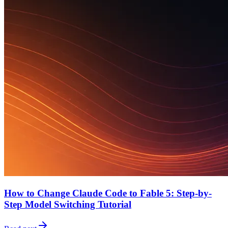
How to Change Claude Code to Fable 5: Step-by-
Step Model Switching Tutorial