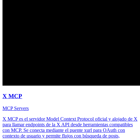
X MCP
MCP Servers
X MCP es el servidor Model Context Protocol oficial y alojado de X
para llamar endpoints de la X API desde herramientas compatibles
con MCP. Se conecta mediante el puente xurl para OAuth con
contexto de usuario y permite flujos con búsqueda de posts,