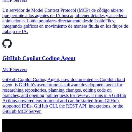
MCP Servers
Un servidor de Model Context Protocol (MCP) de código abierto
que permite a los agentes de IA buscar, obtener detalles y acceder a
animaciones Lottie populares directamente desde LottieFiles,
integrando gráficos en movimiento de manera fluida en los flujos de
trabajo de IA.
GitHub Copilot Coding Agent
MCP Servers
GitHub Copilot Coding Agent, now documented as Copilot cloud
agent, is GitHub's asynchronous software development agent for
researching repositories, planning changes, editing code on
branches, and opening pull requests for review. It runs in a GitHub
Actions-powered environment and can be started from GitHub,
supported IDEs, GitHub CLI, the REST API, integrations, or the
GitHub MCP Server.