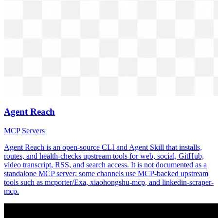
Agent Reach
MCP Servers
Agent Reach is an open-source CLI and Agent Skill that installs,
routes, and health-checks upstream tools for web, social, GitHub,
video transcript, RSS, and search access. It is not documented as a
standalone MCP server; some channels use MCP-backed upstream
tools such as mcporter/Exa, xiaohongshu-mcp, and linkedin-scraper-
mcp.