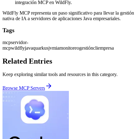
integración MCP en WildFly.
WildFly MCP representa un paso significativo para llevar la gestión
nativa de IA a servidores de aplicaciones Java empresariales.
Tags
mcp
servidor-
mcp
wildfly
java
quarkus
jvm
ia
monitoreo
gestión
cli
empresa
Related Entries
Keep exploring similar tools and resources in this category.
Browse
MCP Servers