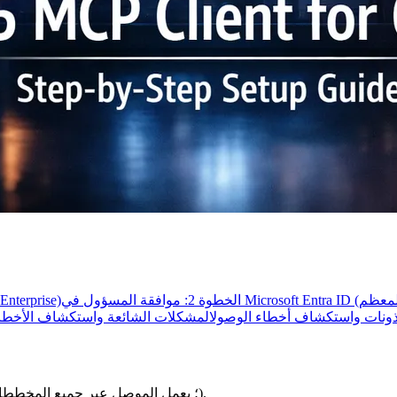
الخطوة 1: تمكين موصل M365 (مسؤولو Team و nterprise
المشكلات الشائعة واستكشاف الأخطاء
حساب في Claude (مخطط مجاني، Pro، Team، أو Enterprise؛ يعمل الموصل عبر جميع المخططات).