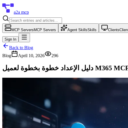
a2a mcp
MCP Servers
MCP Servers
Agent Skills
Skills
Clients
Clien
Sign In
Back to Blog
Blog
April 10, 2026
296