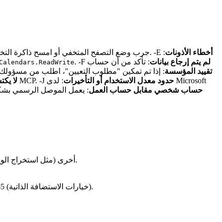
أخطاء الأذونات
:
: تأكد من اكتمال موافقة المسؤول ورؤية التطبيقات في Entra ID. جرب وضع التصفح المتخفي أو امسح ذاكرة التخزين المؤقت للمتصفح. -E
لم يتم إرجاع بيانات
: تأكد من أن حساب
. -F
Calendars.ReadWrite
تقييد المؤسسة
: إذا تم تمكين "مطلوب التعيين"، اطلب من مسؤولك 
حدود معدل الاستخدام أو التأخيرات
: لدى Microsoft
لقائمة خوادم MCP. -J
e Desktop
حساب شخصي مقابل حساب العمل
: يعمل الموصل الرسمي بشك
: ادمج M365 مع خوادم MCP أخرى (مثل استخراج الويب، أدوات البرمجة، أو قواعد البيانات) لسير عمل وكيل متعدد الأدوات قوي.
: للاحتياجات المتقدمة، استكشف خوادم M365 MCP مفتوحة المصدر مثل Lokka أو PnP CLI for Microsoft 365 (خيارات الاستضافة الذاتية).