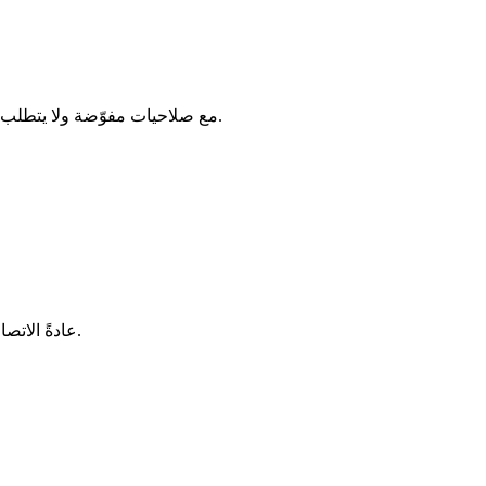
: يستخدم الموصل الرسمي M365 المطبّق المستضاف لـ MCP الخاص بـ Anthropic. يستفيد من Microsoft Graph مع صلاحيات مفوّضة ولا يتطلب تشغيل خادم محلي.
هذه الخطوة تجعل الموصل متاحًا لأعضاء الفريق. يمكن للمستخدمين الأفراد في المخططات المجانية/Pro عادةً الاتصال مباشرة دون تدخل من المسؤول.