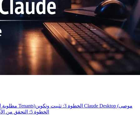
الخطوة 3: تثبيت وتكوين Claude Desktop (موصى
الخطوة 2: موافقة المسؤول في Microsoft Entra ID (مطلوبة لمعظم Tenants)
الخطوة 5: التحقق من الأذونات واستكشاف أخطاء الوصول