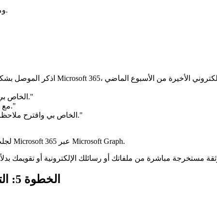
اتبع عملية تسجيل الدخول لـ Microsoft ومنح الصلاحيات المطلوبة.
"ابحث في OneDrive الخاص بي عن أحدث مستند عرض المشروع."
"لخص النقاط الرئيسية من محادثة Teams مع فريق التسويق."
"اذكر الاجتماعات القادمة من تقويم Outlook الخاص بي واقترح ملاحظات التحضير."
سيستخدم Claude تلقائيًا أدوات MCP لجلب السياق في الوقت الفعلي من Microsoft 365 عبر Microsoft Graph.
الخطوة 5: التحقق من الأذونات واستكشاف أخطاء الوصول