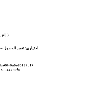
, إلخ.).
، عيّن مستخدمين محددين أو مجموعات أمان.
اختياري
: تقييد الوصول –
-ba00-0a6e85f37c17
1a3044760f0