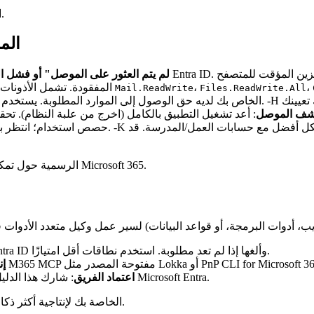
اختبر أولاً بأدنى نطاقات الأذونات، ثم قم بتوسيعها حسب الحاجة.
الم
"لم يتم العثور على الموصل" أو فشل ا
،
،
أعد زيارة علامة تبويب موافقة المسؤول ومنح أذونات Graph المفقودة. تشمل الأذونات الشائعة
Mail.ReadWrite
Files.ReadWrite.All
تعيينك
M365 الخاص بك لديه حق الوصول إلى الموارد المطلوبة. يستخدم الموصل أذونات مفوضة (نيابة عن المستخدم المسجل الدخول). -H
Claud لا يكتشف الموصل
: أعد تشغيل التطبيق بالكامل (اخرج من علبة النظام). تح
ل أفضل مع حسابات العمل/المدرسة. قد
Graph و Claude حصص استخدام؛ انتظر بضع ثوانٍ أو قلل من الطلبات متعددة الأدوات المعقدة. -K
إذا استمرت المشكلات، راجع مقالة مركز مساعدة Claude الرسمية حول تمكين موصل Microsoft 365.
: راجع بانتظام الأذونات الممنوحة في Entra ID وألغها إذا لم تعد مطلوبة. استخدم نطاقات أقل امتيازًا.
إن
: شارك هذا الدليل مع الزملاء وراقب الاستخدام عبر سجلات تسجيل الدخول في Microsoft Entra.
اعتماد الفريق
أنت الآن جاهز لتعزيز Claude ببيانات Microsoft 365 الخاصة بك لإنتاجية أكثر ذكاءً ومراعاة للسياق.