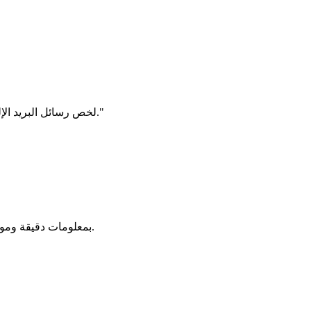
اذكر الموصل بشكل صريح إذا لزم الأمر، على سبيل المثال، "باستخدام بياناتي من Microsoft 365، لخص رسائل البريد الإلكتروني الأخيرة من الأسبوع الماضي."
: يستجيب Claude بمعلومات دقيقة وموثقة مستخرجة مباشرة من ملفاتك أو رسائلك الإلكترونية أو تقويمك بدلاً من الافتراضات الخاطئة.