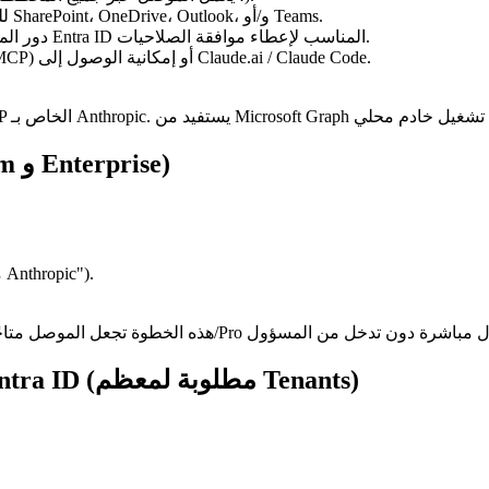
حساب Microsoft 365 للعمل أو المدرسة مع إمكانية الوصول إلى SharePoint، OneDrive، Outlook، و/أو Teams.
: دور المسؤول العام أو دور Entra ID المناسب لإعطاء موافقة الصلاحيات.
تطبيق Claude Desktop (موصى به للحصول على أفضل تجربة MCP) أو إمكانية الوصول إلى Claude.ai / Claude Code.
الخطوة 1: تمكين موصل M365 (مسؤولو Team و Enterprise)
(أو "موصل M365 لـ Claude من Anthropic").
الخطوة 2: موافقة المسؤول في Microsoft Entra ID (مطلوبة لمعظم Tenants)