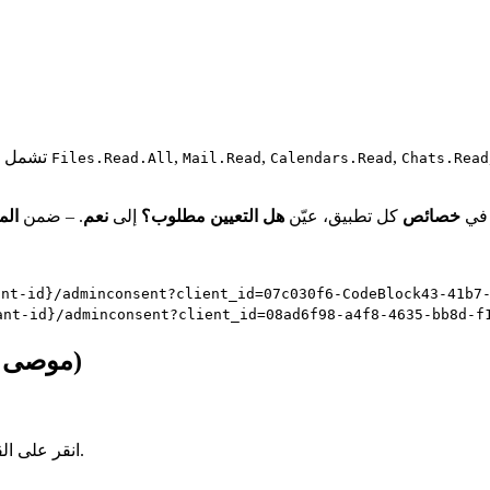
,
,
,
راجع ومنح صلاحيات Microsoft Graph المفوضة المطلوبة (تشمل عادةً
Files.Read.All
Mail.Read
Calendars.Read
Chats.Read
 في
خصائص
كل تطبيق، عيّن
هل التعيين مطلوب؟
إلى
نعم
. – ضمن
الم
ant-id}/adminconsent?client_id=07c030f6-CodeBlock43-41b7
ant-id}/adminconsent?client_id=08ad6f98-a4f8-4635-bb8d-f
الخطوة 3: تثبيت وتكوين Claude Desktop (موصى به)
).
انقر على الق