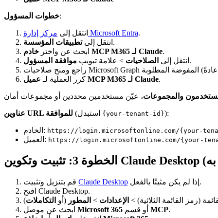
:
خطوات المسؤول
.
مركز إدارة Microsoft Entra
انتقل إلى
.
انتقل إلى
تطبيقات المؤسسة
.
خادم MCP M365 لـ Claude
ابحث عن واختر
.
انتقل إلى
الصلاحيات
> علامة تبويب
موافقة المسؤول
.
عميل MCP M365 لـ Claude
كرر العملية لـ
ستخدمون والمجموعات
):
(استبدل
عناوين URL للموافقة
{your-tenant-id}
الخادم:
https://login.microsoftonline.com/{your-ten
العميل:
https://login.microsoftonline.com/{your-ten
إذا لم يكن مثبتًا بالفعل.
Claude Desktop
قم بتنزيل وتثبيت
افتح Claude Desktop.
ائمة (رمز القائمة الثلاثية) >
الإعدادات
>
المطور
(أو
التكاملات
.
MCP
أو قسم
Microsoft 365
ابحث عن موصل