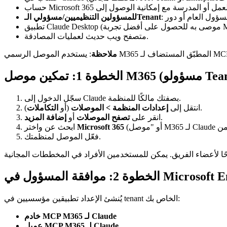
للمسؤولين التنظيميين/مسؤولي الـTenant
متصفح ويب حديث لعمليات المصادقة.
ملاحظة
سجّل الدخول إلى Claude بصفتك مالكًا للمنظمة.
).
انتقل إلى
إعدادات المنظمة > الموصلات
(أو
التكاملات
.
انقر على
تصفح الموصلات
أو
إضافة المزيد
Microsoft 365
ابحث عن واختر
فعّل الموصل لمنظمتك.
يُنشئ الإعداد تطبيقين مؤسسيين في tenant الخاص بك:
خادم MCP M365 لـ Claude
عميل MCP M365 لـ Claude