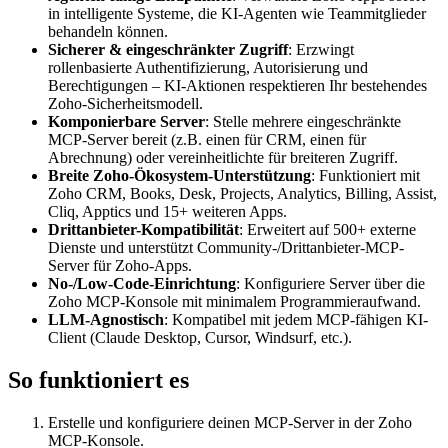
in intelligente Systeme, die KI-Agenten wie Teammitglieder
behandeln können.
Sicherer & eingeschränkter Zugriff
: Erzwingt
rollenbasierte Authentifizierung, Autorisierung und
Berechtigungen – KI-Aktionen respektieren Ihr bestehendes
Zoho-Sicherheitsmodell.
Komponierbare Server
: Stelle mehrere eingeschränkte
MCP-Server bereit (z.B. einen für CRM, einen für
Abrechnung) oder vereinheitlichte für breiteren Zugriff.
Breite Zoho-Ökosystem-Unterstützung
: Funktioniert mit
Zoho CRM, Books, Desk, Projects, Analytics, Billing, Assist,
Cliq, Apptics und 15+ weiteren Apps.
Drittanbieter-Kompatibilität
: Erweitert auf 500+ externe
Dienste und unterstützt Community-/Drittanbieter-MCP-
Server für Zoho-Apps.
No-/Low-Code-Einrichtung
: Konfiguriere Server über die
Zoho MCP-Konsole mit minimalem Programmieraufwand.
LLM-Agnostisch
: Kompatibel mit jedem MCP-fähigen KI-
Client (Claude Desktop, Cursor, Windsurf, etc.).
So funktioniert es
Erstelle und konfiguriere deinen MCP-Server in der Zoho
MCP-Konsole.