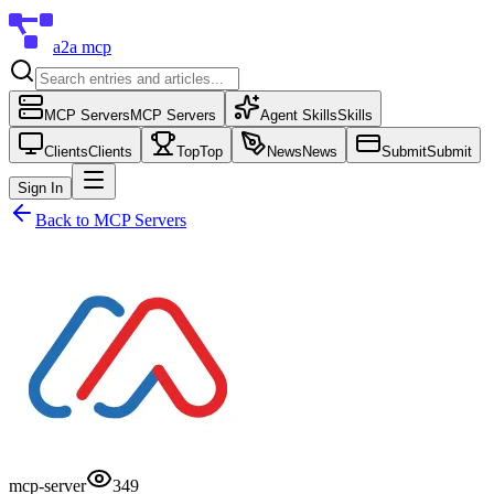
a2a mcp
MCP Servers
MCP Servers
Agent Skills
Skills
Clients
Clients
Top
Top
News
News
Submit
Submit
Sign In
Back to
MCP Servers
mcp-server
349