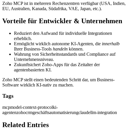
Zoho MCP ist in mehreren Rechenzentren verfügbar (USA, Indien,
EU, Australien, Kanada, Südafrika, VAE, Japan, etc.).
Vorteile für Entwickler & Unternehmen
Reduziert den Aufwand für individuelle Integrationen
erheblich.
Ermöglicht wirklich autonome KI-Agenten, die
innerhalb
Ihrer Business-Tools
handeln
können.
Wahrung von Sicherheitsstandards und Compliance auf
Unternehmensniveau.
Zukunftsichert Zoho-Apps für das Zeitalter der
agentenbasierten KI.
Zoho MCP stellt einen bedeutenden Schritt dar, um Business-
Software wirklich KI-nativ zu machen.
Tags
mcp
model-context-protocol
ki-
agenten
zoho
crm
geschäftsautomatisierung
claude
llm-integration
Related Entries