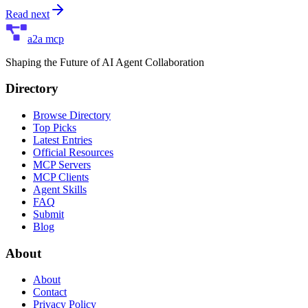
Read next
a2a mcp
Shaping the Future of AI Agent Collaboration
Directory
Browse Directory
Top Picks
Latest Entries
Official Resources
MCP Servers
MCP Clients
Agent Skills
FAQ
Submit
Blog
About
About
Contact
Privacy Policy