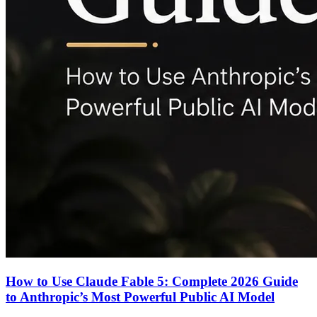
How to Use Claude Fable 5: Complete 2026 Guide
to Anthropic’s Most Powerful Public AI Model