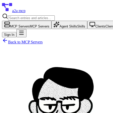
a2a mcp
MCP Servers
MCP Servers
Agent Skills
Skills
Clients
Clien
Sign In
Back to
MCP Servers