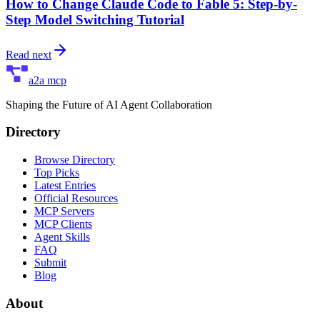
How to Change Claude Code to Fable 5: Step-by-
Step Model Switching Tutorial
Read next
a2a mcp
Shaping the Future of AI Agent Collaboration
Directory
Browse Directory
Top Picks
Latest Entries
Official Resources
MCP Servers
MCP Clients
Agent Skills
FAQ
Submit
Blog
About