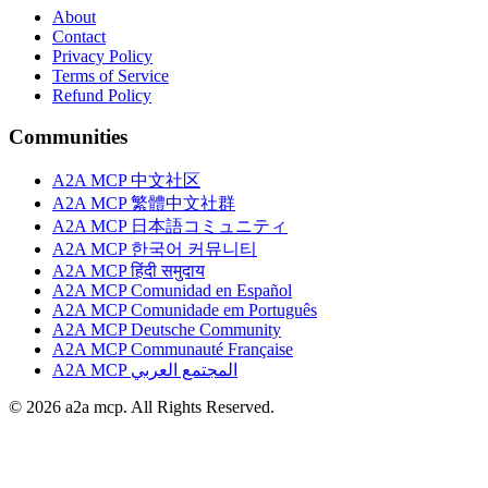
About
Contact
Privacy Policy
Terms of Service
Refund Policy
Communities
A2A MCP 中文社区
A2A MCP 繁體中文社群
A2A MCP 日本語コミュニティ
A2A MCP 한국어 커뮤니티
A2A MCP हिंदी समुदाय
A2A MCP Comunidad en Español
A2A MCP Comunidade em Português
A2A MCP Deutsche Community
A2A MCP Communauté Française
A2A MCP المجتمع العربي
© 2026 a2a mcp. All Rights Reserved.