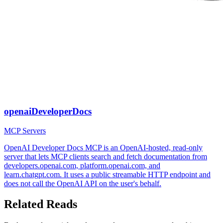
openaiDeveloperDocs
MCP Servers
OpenAI Developer Docs MCP is an OpenAI-hosted, read-only
server that lets MCP clients search and fetch documentation from
developers.openai.com, platform.openai.com, and
learn.chatgpt.com. It uses a public streamable HTTP endpoint and
does not call the OpenAI API on the user's behalf.
Related Reads