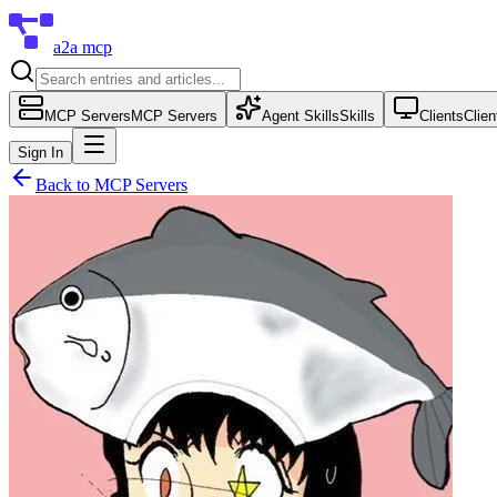
a2a mcp
MCP Servers
MCP Servers
Agent Skills
Skills
Clients
Clien
Sign In
Back to
MCP Servers