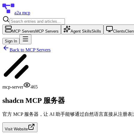
a2a mcp
MCP Servers
MCP Servers
Agent Skills
Skills
Clients
Clien
Sign In
Back to
MCP Servers
mcp-server
465
shadcn MCP 服务器
官方 MCP 服务器，让 AI 助手能够通过自然语言直接从注册表浏览、
Visit Website