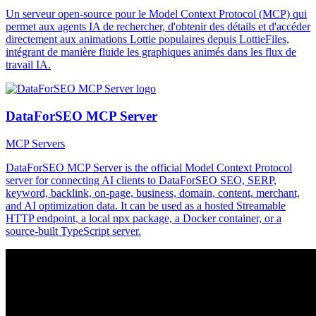
Un serveur open-source pour le Model Context Protocol (MCP) qui
permet aux agents IA de rechercher, d'obtenir des détails et d'accéder
directement aux animations Lottie populaires depuis LottieFiles,
intégrant de manière fluide les graphiques animés dans les flux de
travail IA.
DataForSEO MCP Server
MCP Servers
DataForSEO MCP Server is the official Model Context Protocol
server for connecting AI clients to DataForSEO SEO, SERP,
keyword, backlink, on-page, business, domain, content, merchant,
and AI optimization data. It can be used as a hosted Streamable
HTTP endpoint, a local npx package, a Docker container, or a
source-built TypeScript server.