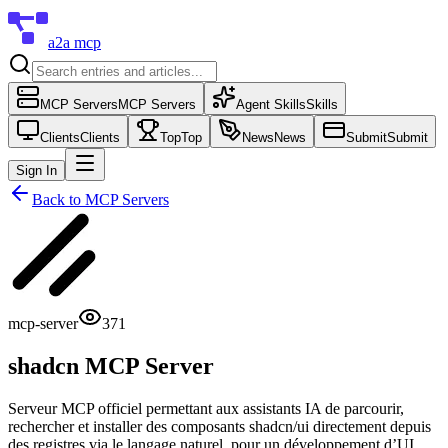
a2a mcp
MCP Servers
MCP Servers
Agent Skills
Skills
Clients
Clients
Top
Top
News
News
Submit
Submit
Sign In
Back to
MCP Servers
mcp-server
371
shadcn MCP Server
Serveur MCP officiel permettant aux assistants IA de parcourir,
rechercher et installer des composants shadcn/ui directement depuis
des registres via le langage naturel, pour un développement d’UI