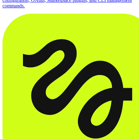
configuration, OAuth, Marketplace plugins, and CLI management
commands.