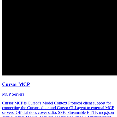
Cursor MCP
MCP Servers
Cursor MCP is Cursor's Model Context Protocol client support for
connecting the Cursor editor and Cursor CLI agent to external MCP
servers. Official docs cover stdio, SSE, Streamable HTTP, mcp.json