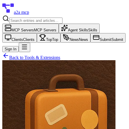
a2a mcp
MCP Servers
MCP Servers
Agent Skills
Skills
Clients
Clients
Top
Top
News
News
Submit
Submit
Sign In
Back to
Tools & Extensions