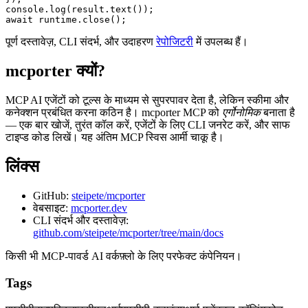
console.log(result.text());

पूर्ण दस्तावेज़, CLI संदर्भ, और उदाहरण
रेपोजिटरी
में उपलब्ध हैं।
mcporter क्यों?
MCP AI एजेंटों को टूल्स के माध्यम से सुपरपावर देता है, लेकिन स्कीमा और
कनेक्शन प्रबंधित करना कठिन है। mcporter MCP को
एर्गोनोमिक
बनाता है
— एक बार खोजें, तुरंत कॉल करें, एजेंटों के लिए CLI जनरेट करें, और साफ
टाइप्ड कोड लिखें। यह अंतिम MCP स्विस आर्मी चाकू है।
लिंक्स
GitHub:
steipete/mcporter
वेबसाइट:
mcporter.dev
CLI संदर्भ और दस्तावेज़:
github.com/steipete/mcporter/tree/main/docs
किसी भी MCP-पावर्ड AI वर्कफ़्लो के लिए परफेक्ट कंपेनियन।
Tags