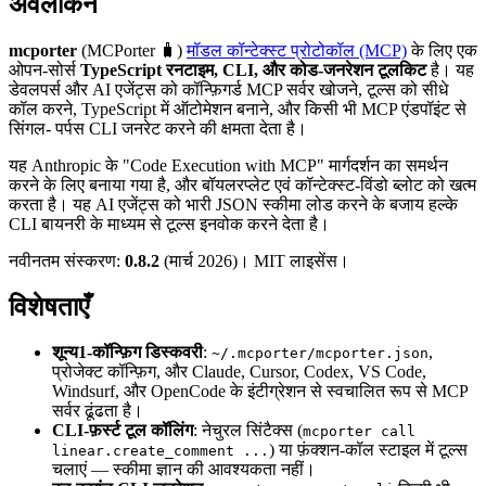
अवलोकन
mcporter
(MCPorter 🧳)
मॉडल कॉन्टेक्स्ट प्रोटोकॉल (MCP)
के लिए एक
ओपन-सोर्स
TypeScript रनटाइम, CLI, और कोड-जनरेशन टूलकिट
है। यह
डेवलपर्स और AI एजेंट्स को कॉन्फ़िगर्ड MCP सर्वर खोजने, टूल्स को सीधे
कॉल करने, TypeScript में ऑटोमेशन बनाने, और किसी भी MCP एंडपॉइंट से
सिंगल- पर्पस CLI जनरेट करने की क्षमता देता है।
यह Anthropic के "Code Execution with MCP" मार्गदर्शन का समर्थन
करने के लिए बनाया गया है, और बॉयलरप्लेट एवं कॉन्टेक्स्ट-विंडो ब्लोट को खत्म
करता है। यह AI एजेंट्स को भारी JSON स्कीमा लोड करने के बजाय हल्के
CLI बायनरी के माध्यम से टूल्स इनवोक करने देता है।
नवीनतम संस्करण:
0.8.2
(मार्च 2026)। MIT लाइसेंस।
विशेषताएँ
शून्य1-कॉन्फ़िग डिस्कवरी
:
,
~/.mcporter/mcporter.json
प्रोजेक्ट कॉन्फ़िग, और Claude, Cursor, Codex, VS Code,
Windsurf, और OpenCode के इंटीग्रेशन से स्वचालित रूप से MCP
सर्वर ढूंढता है।
CLI-फ़र्स्ट टूल कॉलिंग
: नेचुरल सिंटैक्स (
mcporter call
) या फ़ंक्शन-कॉल स्टाइल में टूल्स
linear.create_comment ...
चलाएं — स्कीमा ज्ञान की आवश्यकता नहीं।