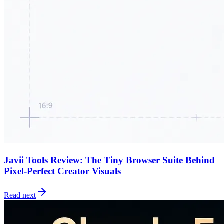
Javii Tools Review: The Tiny Browser Suite Behind
Pixel-Perfect Creator Visuals
Read next