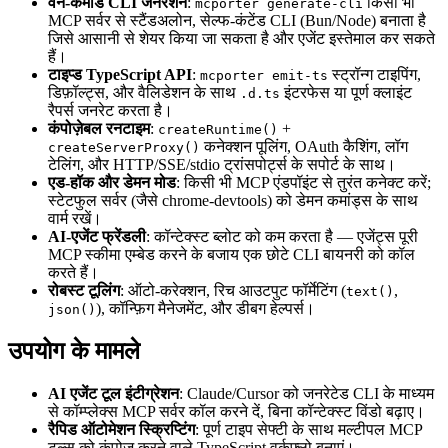
वन-कमांड CLI जनरेशन
:
किसी भी
mcporter generate-cli
MCP सर्वर से स्टैंडअलोन, सेल्फ-कंटेंड CLI (Bun/Node) बनाता है
जिसे आसानी से शेयर किया जा सकता है और एजेंट इस्तेमाल कर सकते
हैं।
टाइप्ड TypeScript API
:
स्ट्रॉन्ग टाइपिंग,
mcporter emit-ts
डिफ़ॉल्ट्स, और वैलिडेशन के साथ
इंटरफेस या पूर्ण क्लाइंट
.d.ts
रैपर्स जनरेट करता है।
कंपोज़ेबल रनटाइम
:
+
createRuntime()
कनेक्शन पूलिंग, OAuth कैशिंग, लॉग
createServerProxy()
टेलिंग, और HTTP/SSE/stdio ट्रांसपोर्ट्स के सपोर्ट के साथ।
एड-हॉक और डेमन मोड
: किसी भी MCP एंडपॉइंट से तुरंत कनेक्ट करें;
स्टेटफुल सर्वर (जैसे chrome-devtools) को डेमन कमांड्स के साथ
वार्म रखें।
AI-एजेंट फ्रेंडली
: कॉन्टेक्स्ट ब्लोट को कम करता है — एजेंट्स पूरी
MCP स्कीमा एम्बेड करने के बजाय एक छोटे CLI बायनरी को कॉल
करते हैं।
रोबस्ट टूलिंग
: ऑटो-करेक्शन, रिच आउटपुट फॉर्मेटिंग (
,
text()
), कॉन्फ़िग मैनेजमेंट, और डीबग हेल्पर्स।
json()
उपयोग के मामले
AI एजेंट टूल इंटीग्रेशन
: Claude/Cursor को जनरेटेड CLI के माध्यम
से कॉम्प्लेक्स MCP सर्वर कॉल करने दें, बिना कॉन्टेक्स्ट विंडो बढ़ाए।
रैपिड ऑटोमेशन स्क्रिप्टिंग
: पूर्ण टाइप सेफ्टी के साथ मल्टीपल MCP
टूल्स को कंपोज़ करने वाले TypeScript वर्कफ़्लो बनाएं।