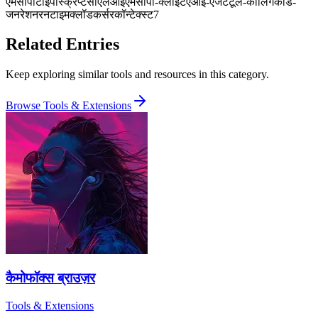
एमसीपी
टाइपस्क्रिप्ट
सीएलआई
एमसीपी-क्लाइंट
एआई-एजेंट
टूल-कॉलिंग
कोड-
जनरेशन
रनटाइम
क्लॉड
कर्सर
कॉन्टेक्स्ट7
Related Entries
Keep exploring similar tools and resources in this category.
Browse
Tools & Extensions
कैमोफॉक्स ब्राउज़र
Tools & Extensions