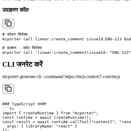
उदाहरण कॉल
# कोलन सिंटैक्स

mcporter call linear.create_comment issueId:ENG-123 bod
# फ़ंक्शन - कॉल सिंटैक्स

CLI जनरेट करें
mcporter generate-cli --command
https://mcp.context7.com/mcp
### TypeScript उपयोग

```ts

import { createRuntime } from "mcporter";

const runtime = await createRuntime();

const result = await runtime.callTool("context7", "reso
  args: { libraryName: "react" }

});
