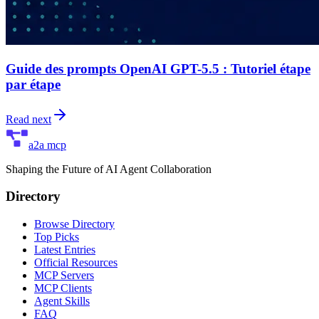
Guide des prompts OpenAI GPT-5.5 : Tutoriel étape
par étape
Read next
a2a mcp
Shaping the Future of AI Agent Collaboration
Directory
Browse Directory
Top Picks
Latest Entries
Official Resources
MCP Servers
MCP Clients
Agent Skills
FAQ