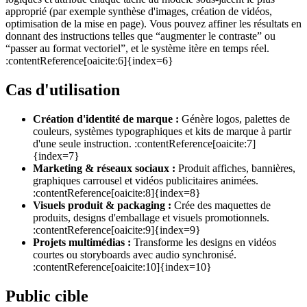
approprié (par exemple synthèse d'images, création de vidéos,
optimisation de la mise en page). Vous pouvez affiner les résultats en
donnant des instructions telles que “augmenter le contraste” ou
“passer au format vectoriel”, et le système itère en temps réel.
:contentReference[oaicite:6]{index=6}
Cas d'utilisation
Création d'identité de marque :
Génère logos, palettes de
couleurs, systèmes typographiques et kits de marque à partir
d'une seule instruction. :contentReference[oaicite:7]
{index=7}
Marketing & réseaux sociaux :
Produit affiches, bannières,
graphiques carrousel et vidéos publicitaires animées.
:contentReference[oaicite:8]{index=8}
Visuels produit & packaging :
Crée des maquettes de
produits, designs d'emballage et visuels promotionnels.
:contentReference[oaicite:9]{index=9}
Projets multimédias :
Transforme les designs en vidéos
courtes ou storyboards avec audio synchronisé.
:contentReference[oaicite:10]{index=10}
Public cible