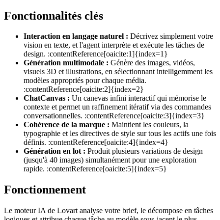
Fonctionnalités clés
Interaction en langage naturel :
Décrivez simplement votre
vision en texte, et l'agent interprète et exécute les tâches de
design. :contentReference[oaicite:1]{index=1}
Génération multimodale :
Génère des images, vidéos,
visuels 3D et illustrations, en sélectionnant intelligemment les
modèles appropriés pour chaque média.
:contentReference[oaicite:2]{index=2}
ChatCanvas :
Un canevas infini interactif qui mémorise le
contexte et permet un raffinement itératif via des commandes
conversationnelles. :contentReference[oaicite:3]{index=3}
Cohérence de la marque :
Maintient les couleurs, la
typographie et les directives de style sur tous les actifs une fois
définis. :contentReference[oaicite:4]{index=4}
Génération en lot :
Produit plusieurs variations de design
(jusqu'à 40 images) simultanément pour une exploration
rapide. :contentReference[oaicite:5]{index=5}
Fonctionnement
Le moteur IA de Lovart analyse votre brief, le décompose en tâches
logiques et attribue chaque tâche au modèle sous-jacent le plus