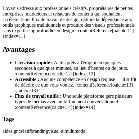
Lovart s'adresse aux professionnels créatifs, propriétaires de petites
entreprises, marketeurs et créateurs de contenu qui souhaitent
accélérer leurs flux de travail de design, réduire la dépendance aux
outils graphiques traditionnels et produire des visuels professionnels
sans expertise approfondie en design. :contentReference[oaicite:11]
{index=11}
Avantages
Livraison rapide :
Actifs prêts à l'emploi en quelques
secondes à quelques minutes, au lieu d'heures ou de jours.
:contentReference[oaicite:12]{index=12}
Accessible :
Aucune compétence en design requise — il suffit
de décrire ce que vous voulez. :contentReference[oaicite:13]
{index=13}
Flux de travail unifié :
Une seule plateforme gère plusieurs
types de médias avec un raffinement conversationnel.
:contentReference[oaicite:14]{index=14}
Tags
ai
design
créatif
branding
visuel-ai
multimodal