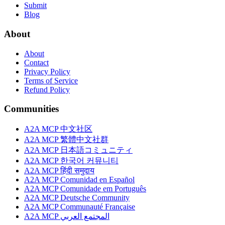
Submit
Blog
About
About
Contact
Privacy Policy
Terms of Service
Refund Policy
Communities
A2A MCP 中文社区
A2A MCP 繁體中文社群
A2A MCP 日本語コミュニティ
A2A MCP 한국어 커뮤니티
A2A MCP हिंदी समुदाय
A2A MCP Comunidad en Español
A2A MCP Comunidade em Português
A2A MCP Deutsche Community
A2A MCP Communauté Française
A2A MCP المجتمع العربي