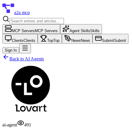
a2a mcp
MCP Servers
MCP Servers
Agent Skills
Skills
Clients
Clients
Top
Top
News
News
Submit
Submit
Sign In
Back to
AI Agents
ai-agent
491