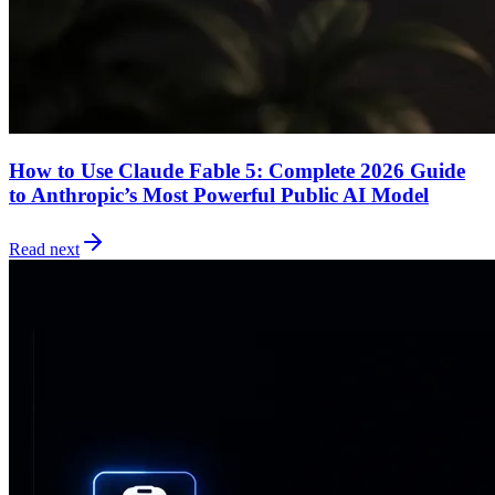
How to Use Claude Fable 5: Complete 2026 Guide
to Anthropic’s Most Powerful Public AI Model
Read next