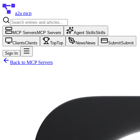
a2a mcp
MCP Servers
MCP Servers
Agent Skills
Skills
Clients
Clients
Top
Top
News
News
Submit
Submit
Sign In
Back to
MCP Servers