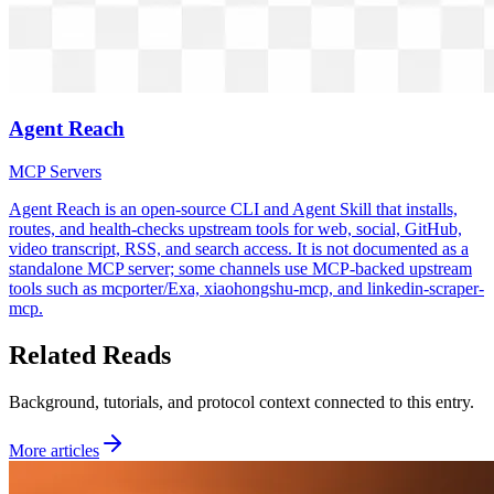
Agent Reach
MCP Servers
Agent Reach is an open-source CLI and Agent Skill that installs,
routes, and health-checks upstream tools for web, social, GitHub,
video transcript, RSS, and search access. It is not documented as a
standalone MCP server; some channels use MCP-backed upstream
tools such as mcporter/Exa, xiaohongshu-mcp, and linkedin-scraper-
mcp.
Related Reads
Background, tutorials, and protocol context connected to this entry.
More articles