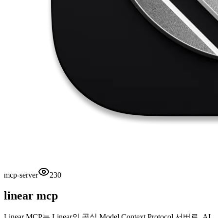
mcp-server
230
linear mcp
Linear MCP는 Linear의 공식 Model Context Protocol 서버로, AI