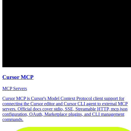
Cursor MCP
MCP Servers
Cursor MCP is Cursor's Model Context Protocol client support for
connecting the Cursor editor and Cursor CLI agent to external MCP
servers. Official docs cover stdio, SSE, Streamable HTTP, mcp.json
configuration, OAuth, Marketplace plugins, and CLI management
commands.