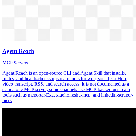
Agent Reach
MCP Servers
Agent Reach is an open-source CLI and Agent Skill that installs,
routes, and health-checks upstream tools for web, social, GitHub,
video transcript, RSS, and search access. It is not documented as a
standalone MCP server; some channels use MCP-backed upstream
tools such as mcporter/Exa, xiaohongshu-mcp, and linkedin-scraper-
mcp.