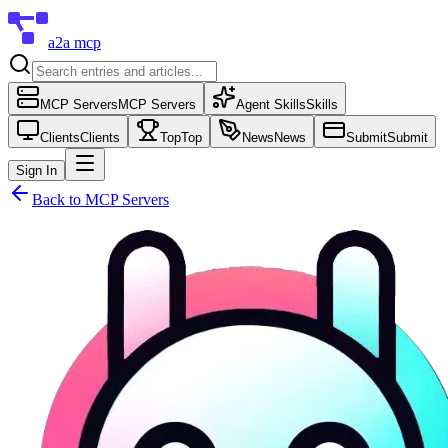
a2a mcp
MCP Servers
MCP Servers
Agent Skills
Skills
Clients
Clients
Top
Top
News
News
Submit
Submit
Sign In
Back to
MCP Servers