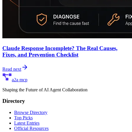
Claude Response Incomplete? The Real Causes,
Fixes, and Prevention Checklist
Read next
a2a mcp
Shaping the Future of AI Agent Collaboration
Directory
Browse Directory
Top Picks
Latest Entries
Official Resources