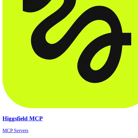
Higgsfield MCP
MCP Servers