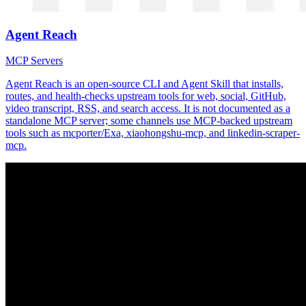
Agent Reach
MCP Servers
Agent Reach is an open-source CLI and Agent Skill that installs,
routes, and health-checks upstream tools for web, social, GitHub,
video transcript, RSS, and search access. It is not documented as a
standalone MCP server; some channels use MCP-backed upstream
tools such as mcporter/Exa, xiaohongshu-mcp, and linkedin-scraper-
mcp.