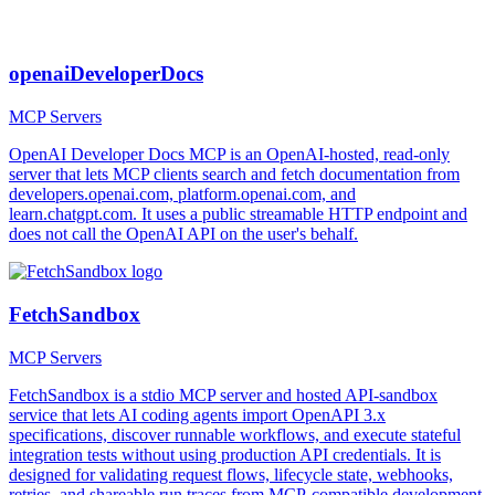
openaiDeveloperDocs
MCP Servers
OpenAI Developer Docs MCP is an OpenAI-hosted, read-only
server that lets MCP clients search and fetch documentation from
developers.openai.com, platform.openai.com, and
learn.chatgpt.com. It uses a public streamable HTTP endpoint and
does not call the OpenAI API on the user's behalf.
FetchSandbox
MCP Servers
FetchSandbox is a stdio MCP server and hosted API-sandbox
service that lets AI coding agents import OpenAPI 3.x
specifications, discover runnable workflows, and execute stateful
integration tests without using production API credentials. It is
designed for validating request flows, lifecycle state, webhooks,
retries, and shareable run traces from MCP-compatible development