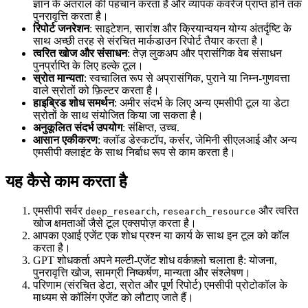
ज्ञान के अंतराल की पहचान करता है और व्यापक कवरेज प्राप्त होने तक
पुनरावृत्ति करता है।
रिपोर्ट जनरेशन
: साइटेशन, सारांश और क्रियान्वयन योग्य अंतर्दृष्टि के
साथ अच्छी तरह से संरचित मार्कडाउन रिपोर्ट तैयार करता है।
त्वरित खोज और संसाधन
: तेज़ लुकअप और प्रासंगिक वेब संसाधन
पुनर्प्राप्ति के लिए हल्के टूल।
स्रोत मान्यता
: स्वचालित रूप से अप्रासंगिक, पुराने या निम्न-गुणवत्ता
वाले स्रोतों को फ़िल्टर करता है।
हाइब्रिड शोध समर्थन
: अमीर संदर्भ के लिए अन्य एमसीपी टूल या डेटा
स्रोतों के साथ संयोजित किया जा सकता है।
अनुकूलित संदर्भ उपयोग
: संक्षिप्त, उच्च.
आसान एकीकरण
: क्लॉड डेस्कटॉप, कर्सर, जेमिनी सीएलआई और अन्य
एमसीपी क्लाइंट के साथ निर्बाध रूप से काम करता है।
यह कैसे काम करता है
एमसीपी सर्वर
,
और त्वरित
deep_research
research_resource
खोज क्षमताओं जैसे टूल एक्सपोज़ करता है।
आपका एआई एजेंट एक शोध प्रश्न या कार्य के साथ इन टूल को कॉल
करता है।
GPT शोधकर्ता अपने मल्टी-एजेंट शोध वर्कफ़्लो चलाता है: योजना,
पुनरावृत्ति खोज, सामग्री निष्कर्षण, मान्यता और संश्लेषण।
परिणाम (संरचित डेटा, स्रोत और पूर्ण रिपोर्ट) एमसीपी प्रोटोकॉल के
माध्यम से कॉलिंग एजेंट को लौटाए जाते हैं।