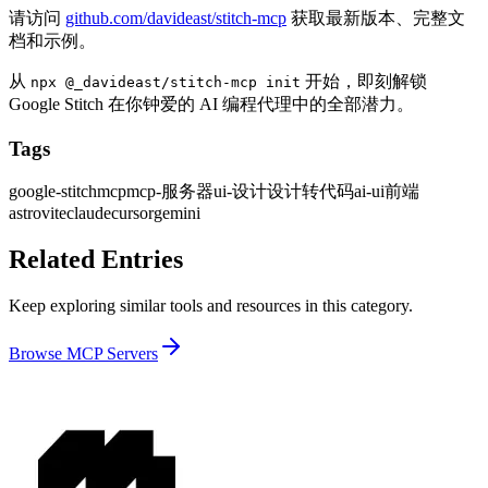
请访问
github.com/davideast/stitch-mcp
获取最新版本、完整文
档和示例。
从
开始，即刻解锁
npx @_davideast/stitch-mcp init
Google Stitch 在你钟爱的 AI 编程代理中的全部潜力。
Tags
google-stitch
mcp
mcp-服务器
ui-设计
设计转代码
ai-ui
前端
astro
vite
claude
cursor
gemini
Related Entries
Keep exploring similar tools and resources in this category.
Browse
MCP Servers