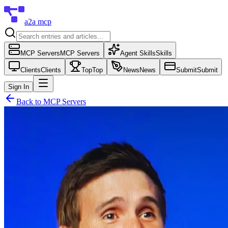
a2a mcp
MCP Servers
MCP Servers
Agent Skills
Skills
Clients
Clients
Top
Top
News
News
Submit
Submit
Sign In
Back to
MCP Servers