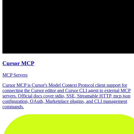
Cursor MCP
MCP Servers
Cursor MCP is Cursor's Model Context Protocol client support for
connecting the Cursor editor and Cursor CLI agent to external MCP
servers. Official docs cover stdio, SSE, Streamable HTTP, mcp.json
configuration, OAuth, Marketplace plugins, and CLI management
commands.