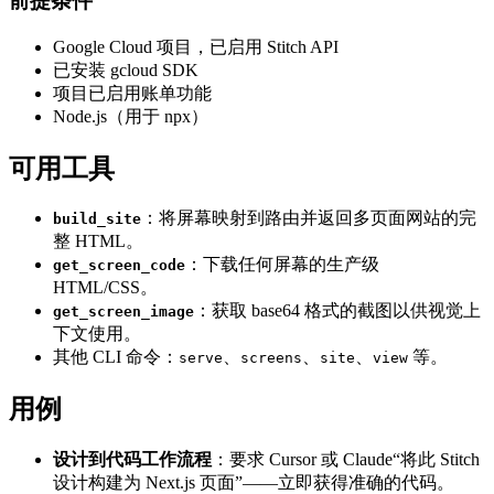
前提条件
Google Cloud 项目，已启用 Stitch API
已安装 gcloud SDK
项目已启用账单功能
Node.js（用于 npx）
可用工具
：将屏幕映射到路由并返回多页面网站的完
build_site
整 HTML。
：下载任何屏幕的生产级
get_screen_code
HTML/CSS。
：获取 base64 格式的截图以供视觉上
get_screen_image
下文使用。
其他 CLI 命令：
、
、
、
等。
serve
screens
site
view
用例
设计到代码工作流程
：要求 Cursor 或 Claude“将此 Stitch
设计构建为 Next.js 页面”——立即获得准确的代码。