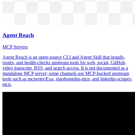
Agent Reach
MCP Servers
Agent Reach is an open-source CLI and Agent Skill that installs,
routes, and health-checks upstream tools for web, social, GitHub,
video transcript, RSS, and search access. It is not documented as a
standalone MCP server; some channels use MCP-backed upstream
tools such as mcporter/Exa, xiaohongshu-mcp, and linkedin-scraper-
mcp.