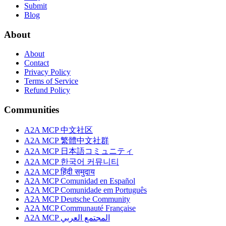
Submit
Blog
About
About
Contact
Privacy Policy
Terms of Service
Refund Policy
Communities
A2A MCP 中文社区
A2A MCP 繁體中文社群
A2A MCP 日本語コミュニティ
A2A MCP 한국어 커뮤니티
A2A MCP हिंदी समुदाय
A2A MCP Comunidad en Español
A2A MCP Comunidade em Português
A2A MCP Deutsche Community
A2A MCP Communauté Française
A2A MCP المجتمع العربي