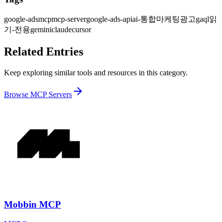
google-ads
mcp
mcp-server
google-ads-api
ai-통합
마케팅
광고
gaql
읽
기-전용
gemini
claude
cursor
Related Entries
Keep exploring similar tools and resources in this category.
Browse
MCP Servers
Mobbin MCP