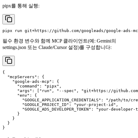
pipx를 통해 실행:
필수 환경 변수와 함께 MCP 클라이언트(예: Gemini의
settings.json 또는 Claude/Cursor 설정)를 구성합니다:
{

  "mcpServers": {

    "google-ads-mcp": {

      "command": "pipx",

      "args": ["run", "--spec", "git+https://github.com
      "env": {

        "GOOGLE_APPLICATION_CREDENTIALS": "/path/to/cre
        "GOOGLE_PROJECT_ID": "your-project-id",

        "GOOGLE_ADS_DEVELOPER_TOKEN": "your-developer-t
      }

    }

  }
