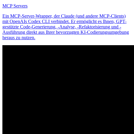
MCP Servers
Ein MCP-Server-Wrapper, der Claude (und andere MCP-Clients)
mit OpenAIs Codex CLI verbindet. Er ermöglicht es Ihnen, GPT-
gestützte Code-Generierung, -Analyse, -Refaktorisierung und -
Ausführung direkt aus Ihrer bevorzugten KI-Codierungsumgebung
heraus zu nutzen.