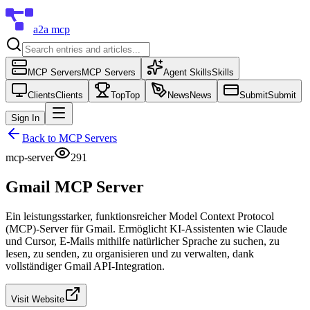
a2a mcp
MCP Servers
MCP Servers
Agent Skills
Skills
Clients
Clients
Top
Top
News
News
Submit
Submit
Sign In
Back to
MCP Servers
mcp-server
291
Gmail MCP Server
Ein leistungsstarker, funktionsreicher Model Context Protocol
(MCP)-Server für Gmail. Ermöglicht KI-Assistenten wie Claude
und Cursor, E-Mails mithilfe natürlicher Sprache zu suchen, zu
lesen, zu senden, zu organisieren und zu verwalten, dank
vollständiger Gmail API-Integration.
Visit Website