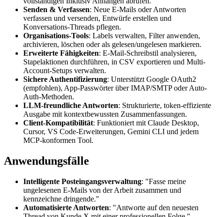
vollständigen Inklusiv Anhängen abrufen.
Senden & Verfassen
: Neue E-Mails oder Antworten
verfassen und versenden, Entwürfe erstellen und
Konversations-Threads pflegen.
Organisations-Tools
: Labels verwalten, Filter anwenden,
archivieren, löschen oder als gelesen/ungelesen markieren.
Erweiterte Fähigkeiten
: E-Mail-Schreibstil analysieren,
Stapelaktionen durchführen, in CSV exportieren und Multi-
Account-Setups verwalten.
Sichere Authentifizierung
: Unterstützt Google OAuth2
(empfohlen), App-Passwörter über IMAP/SMTP oder Auto-
Auth-Methoden.
LLM-freundliche Antworten
: Strukturierte, token-effiziente
Ausgabe mit kontextbewussten Zusammenfassungen.
Client-Kompatibilität
: Funktioniert mit Claude Desktop,
Cursor, VS Code-Erweiterungen, Gemini CLI und jedem
MCP-konformen Tool.
Anwendungsfälle
Intelligente Posteingangsverwaltung
: "Fasse meine
ungelesenen E-Mails von der Arbeit zusammen und
kennzeichne dringende."
Automatisierte Antworten
: "Antworte auf den neuesten
Thread von Kunde X mit einer professionellen Folge."