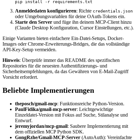
Anmeldedaten konfigurieren
: Richte
credentials.json
oder Umgebungsvariablen für deine OAuth-Tokens ein.
Starte den Server
und füge ihn deinem MCP-Client hinzu
(Claude Desktop Konfiguration, Cursor Einstellungen, etc.).
Einige Varianten bieten einfachere Ein-Datei-Setups, Docker-
Images oder Chrome-Erweiterungs-Bridges, die das vollständige
API-Key-Setup vermeiden.
Hinweis
: Überprüfe immer das README des spezifischen
Repositories für die neuesten Authentifizierungs- und
Sicherheitsempfehlungen, da das Gewähren von E-Mail-Zugriff
Vorsicht erfordert.
Beliebte Implementierungen
theposch/gmail-mcp
: Funktionsreiche Python-Version.
PaulFidika/gmail-mcp-server
: Leichtgewichtige
Einzeldatei-Version mit Fokus auf Suche, Stilanalyse und
Entwurf.
jeremyjordan/mcp-gmail
: Saubere Implementierung mit
dem offiziellen MCP Python SDK.
GongRzhe/Gmail-MCP-Server
(AutoAuth): Vereinfachte