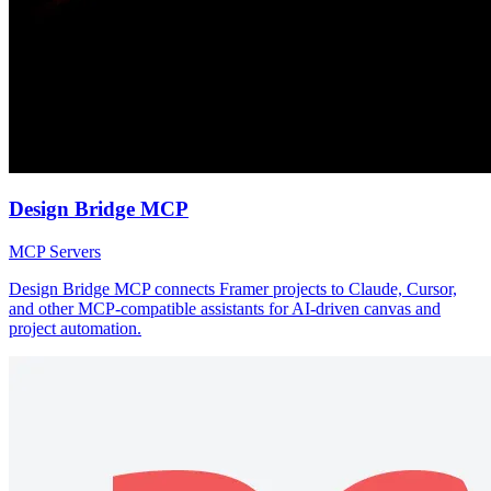
Design Bridge MCP
MCP Servers
Design Bridge MCP connects Framer projects to Claude, Cursor,
and other MCP-compatible assistants for AI-driven canvas and
project automation.