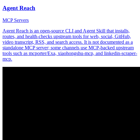
Agent Reach
MCP Servers
Agent Reach is an open-source CLI and Agent Skill that installs,
routes, and health-checks upstream tools for web, social, GitHub,
video transcript, RSS, and search access. It is not documented as a
standalone MCP server; some channels use MCP-backed upstream
tools such as mcporter/Exa, xiaohongshu-mcp, and linkedin-scraper-
mcp.