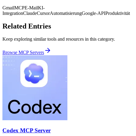
Gmail
MCP
E-Mail
KI-
Integration
Claude
Cursor
Automatisierung
Google-API
Produktivität
Related Entries
Keep exploring similar tools and resources in this category.
Browse
MCP Servers
Codex MCP Server