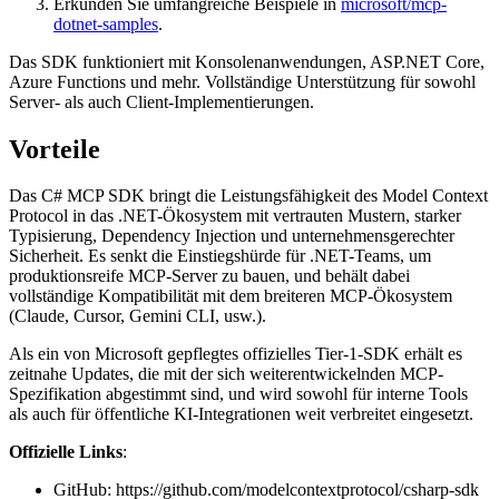
Erkunden Sie umfangreiche Beispiele in
microsoft/mcp-
dotnet-samples
.
Das SDK funktioniert mit Konsolenanwendungen, ASP.NET Core,
Azure Functions und mehr. Vollständige Unterstützung für sowohl
Server- als auch Client-Implementierungen.
Vorteile
Das C# MCP SDK bringt die Leistungsfähigkeit des Model Context
Protocol in das .NET-Ökosystem mit vertrauten Mustern, starker
Typisierung, Dependency Injection und unternehmensgerechter
Sicherheit. Es senkt die Einstiegshürde für .NET-Teams, um
produktionsreife MCP-Server zu bauen, und behält dabei
vollständige Kompatibilität mit dem breiteren MCP-Ökosystem
(Claude, Cursor, Gemini CLI, usw.).
Als ein von Microsoft gepflegtes offizielles Tier-1-SDK erhält es
zeitnahe Updates, die mit der sich weiterentwickelnden MCP-
Spezifikation abgestimmt sind, und wird sowohl für interne Tools
als auch für öffentliche KI-Integrationen weit verbreitet eingesetzt.
Offizielle Links
:
GitHub:
https://github.com/modelcontextprotocol/csharp-sdk