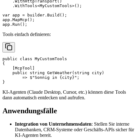
    .WithHttpTransport()

    .WithTools<MyCustomTools>();

var app = builder.Build();

app.MapMcp();

Tools einfach definieren:
public class MyCustomTools

{

    [McpTool]

    public string GetWeather(string city) 

        => $"Sonnig in {city}";

KI-Agenten (Claude Desktop, Cursor, etc.) können diese Tools
dann automatisch entdecken und aufrufen.
Anwendungsfälle
Integration von Unternehmensdaten
: Stellen Sie interne
Datenbanken, CRM-Systeme oder Geschäfts-APIs sicher für
KI-Agenten bereit.