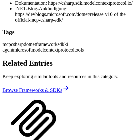
Dokumentation:
https://csharp.sdk.modelcontextprotocol.io/
.NET-Blog-Ankündigung:
https://devblogs.microsoft.com/dotnet/release-v10-of-the-
official-mcp-csharp-sdk/
Tags
mcp
csharp
dotnet
framework
sdk
ki-
agent
microsoft
modelcontextprotocol
tools
Related Entries
Keep exploring similar tools and resources in this category.
Browse
Frameworks & SDKs