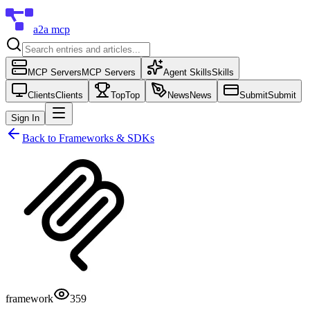
a2a mcp
MCP Servers
MCP Servers
Agent Skills
Skills
Clients
Clients
Top
Top
News
News
Submit
Submit
Sign In
Back to
Frameworks & SDKs
framework
359