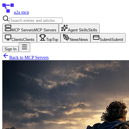
a2a mcp
MCP Servers
MCP Servers
Agent Skills
Skills
Clients
Clients
Top
Top
News
News
Submit
Submit
Sign In
Back to
MCP Servers