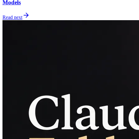
Models
Read next