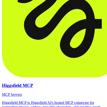
Higgsfield MCP
MCP Servers
Higgsfield MCP is Higgsfield AI's hosted MCP connector for
generating images, videos, reusable characters, and creative assets