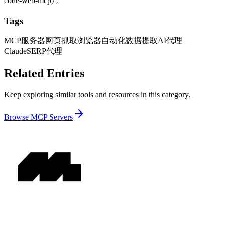
code-web-mcp
) 。
Tags
MCP服务器
网页抓取
浏览器自动化
数据提取
AI代理
Claude
SERP
代理
Related Entries
Keep exploring similar tools and resources in this category.
Browse
MCP Servers