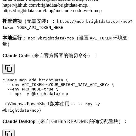
https://github.com/brightdata/brightdata-mcp
,
https://brightdata.com/blog/ai/claude-code-web-mcp
托管选项
（无需安装）：
https://mcp.brightdata.com/mcp?
token=YOUR_API_TOKEN_HERE
本地运行
：
（设置
环境变
npx @brightdata/mcp
API_TOKEN
量）
Claude Code
（来自官方博客的确切命令）：
claude mcp add brightData \

  --env API_TOKEN=<YOUR_BRIGHT_DATA_API_KEY> \

  --env PRO_MODE=true \

（Windows PowerShell 版本使用
-- -- npx -y
）
@brightdata/mcp
Claude Desktop
（来自 GitHub README 的确切配置块）：