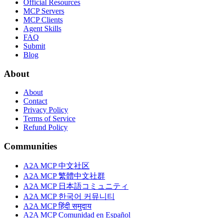
Official Resources
MCP Servers
MCP Clients
Agent Skills
FAQ
Submit
Blog
About
About
Contact
Privacy Policy
Terms of Service
Refund Policy
Communities
A2A MCP 中文社区
A2A MCP 繁體中文社群
A2A MCP 日本語コミュニティ
A2A MCP 한국어 커뮤니티
A2A MCP हिंदी समुदाय
A2A MCP Comunidad en Español