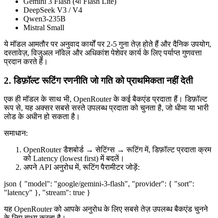
Gemini 3 Flash (या Flash Lite)
DeepSeek V3 / V4
Qwen3-235B
Mistral Small
ये मॉडल आमतौर पर अनुवाद कार्यों पर 2-5 गुना तेज़ होते हैं और दैनिक उपयोग,
दस्तावेज़, विजुअल नॉवेल और अधिकांश पेशेवर कार्य के लिए पर्याप्त गुणवत्ता
प्रदान करते हैं।
2. डिफ़ॉल्ट रूटिंग रणनीति जो गति को प्राथमिकता नहीं देती
एक ही मॉडल के साथ भी, OpenRouter के कई बैकएंड प्रदाता हैं। डिफ़ॉल्ट
रूप से, यह अक्सर सबसे सस्ते उपलब्ध प्रदाता को चुनता है, जो धीमा या भारी
लोड के अधीन हो सकता है।
समाधान:
OpenRouter डैशबोर्ड → सेटिंग्स → रूटिंग में, डिफ़ॉल्ट प्रदाता क्रम
को Latency (lowest first) में बदलें।
अपने API अनुरोध में, रूटिंग पैरामीटर जोड़ें:
json { "model": "google/gemini-3-flash", "provider": { "sort":
"latency" }, "stream": true }
यह OpenRouter को आपके अनुरोध के लिए सबसे तेज़ उपलब्ध बैकएंड चुनने
के लिए बाध्य करता है।