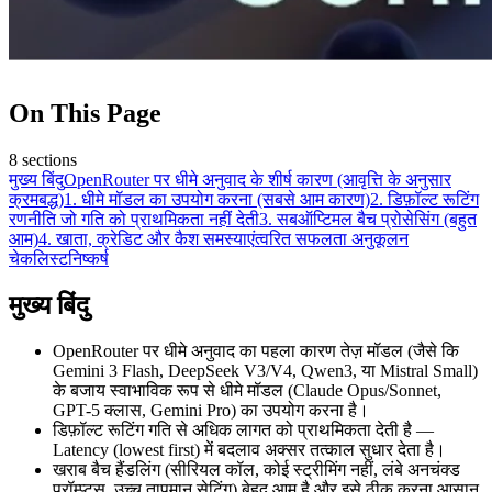
On This Page
8
sections
मुख्य बिंदु
OpenRouter पर धीमे अनुवाद के शीर्ष कारण (आवृत्ति के अनुसार
क्रमबद्ध)
1. धीमे मॉडल का उपयोग करना (सबसे आम कारण)
2. डिफ़ॉल्ट रूटिंग
रणनीति जो गति को प्राथमिकता नहीं देती
3. सबऑप्टिमल बैच प्रोसेसिंग (बहुत
आम)
4. खाता, क्रेडिट और कैश समस्याएं
त्वरित सफलता अनुकूलन
चेकलिस्ट
निष्कर्ष
मुख्य बिंदु
OpenRouter पर धीमे अनुवाद का पहला कारण तेज़ मॉडल (जैसे कि
Gemini 3 Flash, DeepSeek V3/V4, Qwen3, या Mistral Small)
के बजाय स्वाभाविक रूप से धीमे मॉडल (Claude Opus/Sonnet,
GPT-5 क्लास, Gemini Pro) का उपयोग करना है।
डिफ़ॉल्ट रूटिंग गति से अधिक लागत को प्राथमिकता देती है —
Latency (lowest first) में बदलाव अक्सर तत्काल सुधार देता है।
खराब बैच हैंडलिंग (सीरियल कॉल, कोई स्ट्रीमिंग नहीं, लंबे अनचंक्ड
प्रॉम्प्ट्स, उच्च तापमान सेटिंग) बेहद आम है और इसे ठीक करना आसान