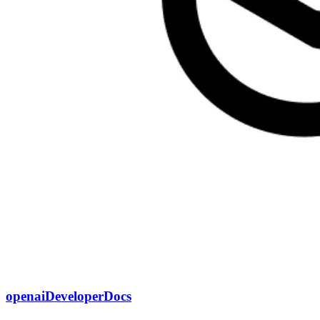
openaiDeveloperDocs