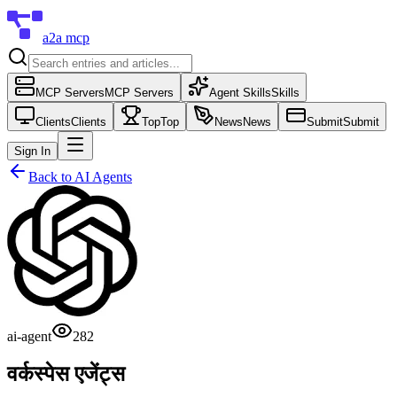
a2a mcp
MCP Servers
MCP Servers
Agent Skills
Skills
Clients
Clients
Top
Top
News
News
Submit
Submit
Sign In
Back to
AI Agents
ai-agent
282
वर्कस्पेस एजेंट्स