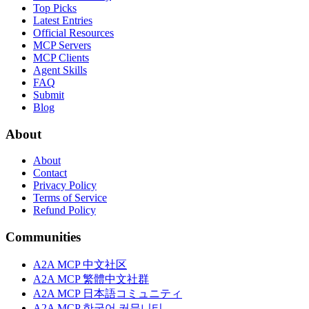
Top Picks
Latest Entries
Official Resources
MCP Servers
MCP Clients
Agent Skills
FAQ
Submit
Blog
About
About
Contact
Privacy Policy
Terms of Service
Refund Policy
Communities
A2A MCP 中文社区
A2A MCP 繁體中文社群
A2A MCP 日本語コミュニティ
A2A MCP 한국어 커뮤니티