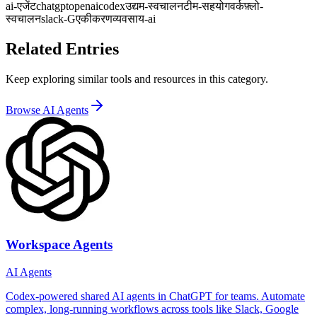
ai-एजेंट
chatgpt
openai
codex
उद्यम-स्वचालन
टीम-सहयोग
वर्कफ़्लो-
स्वचालन
slack-Gएकीकरण
व्यवसाय-ai
Related Entries
Keep exploring similar tools and resources in this category.
Browse
AI Agents
Workspace Agents
AI Agents
Codex-powered shared AI agents in ChatGPT for teams. Automate
complex, long-running workflows across tools like Slack, Google