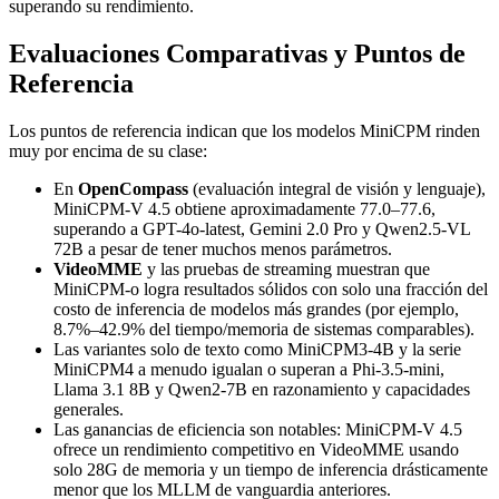
superando su rendimiento.
Evaluaciones Comparativas y Puntos de
Referencia
Los puntos de referencia indican que los modelos MiniCPM rinden
muy por encima de su clase:
En
OpenCompass
(evaluación integral de visión y lenguaje),
MiniCPM-V 4.5 obtiene aproximadamente 77.0–77.6,
superando a GPT-4o-latest, Gemini 2.0 Pro y Qwen2.5-VL
72B a pesar de tener muchos menos parámetros.
VideoMME
y las pruebas de streaming muestran que
MiniCPM-o logra resultados sólidos con solo una fracción del
costo de inferencia de modelos más grandes (por ejemplo,
8.7%–42.9% del tiempo/memoria de sistemas comparables).
Las variantes solo de texto como MiniCPM3-4B y la serie
MiniCPM4 a menudo igualan o superan a Phi-3.5-mini,
Llama 3.1 8B y Qwen2-7B en razonamiento y capacidades
generales.
Las ganancias de eficiencia son notables: MiniCPM-V 4.5
ofrece un rendimiento competitivo en VideoMME usando
solo 28G de memoria y un tiempo de inferencia drásticamente
menor que los MLLM de vanguardia anteriores.