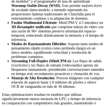
de modelos” y el programador de tasa de aprendizaje
Warmup-Stable-Decay (WSD)
. Esto permite mejores leyes
de escalado datos-modelo, a menudo superando las
proporciones óptimas tradicionales de Chinchilla para el
entrenamiento continuo y la adaptación de dominio.
Fusión Multimodal Eficiente
: MiniCPM-V 4.5 introduce un
3D-Resampler unificado
que comprime tokens de video con
una razón de 96× mientras preserva información espacio-
temporal, reduciendo drásticamente la memoria y el tiempo de
inferencia.
Modos de Razonamiento Híbridos
: Soporta tanto modos de
pensamiento rápido (corto) como profundo (largo) en un
único modelo, equilibrando velocidad y resolución de
problemas complejos.
Streaming Full-Duplex (MiniCPM-o)
: Los flujos de salida
(voz/texto) y los flujos de entrada (video/audio) operan sin
bloquearse mutuamente, permitiendo conversaciones naturales
en tiempo real, recordatorios proactivos y clonación de voz.
Manejo de Alta Resolución
: Procesa imágenes con cualquier
relación de aspecto hasta 1.8 millones de píxeles y ofrece
OCR de vanguardia en más de 30 idiomas.
Estas optimizaciones resultan en modelos que utilizan
significativamente menos memoria de GPU y tiempo de inferencia
en comparación con competidores más grandes, manteniendo o