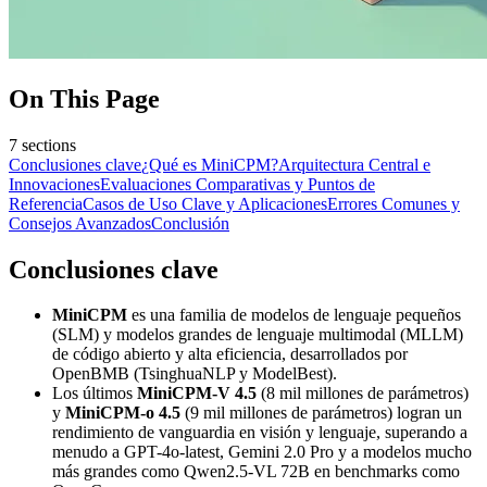
On This Page
7
sections
Conclusiones clave
¿Qué es MiniCPM?
Arquitectura Central e
Innovaciones
Evaluaciones Comparativas y Puntos de
Referencia
Casos de Uso Clave y Aplicaciones
Errores Comunes y
Consejos Avanzados
Conclusión
Conclusiones clave
MiniCPM
es una familia de modelos de lenguaje pequeños
(SLM) y modelos grandes de lenguaje multimodal (MLLM)
de código abierto y alta eficiencia, desarrollados por
OpenBMB (TsinghuaNLP y ModelBest).
Los últimos
MiniCPM-V 4.5
(8 mil millones de parámetros)
y
MiniCPM-o 4.5
(9 mil millones de parámetros) logran un
rendimiento de vanguardia en visión y lenguaje, superando a
menudo a GPT-4o-latest, Gemini 2.0 Pro y a modelos mucho
más grandes como Qwen2.5-VL 72B en benchmarks como