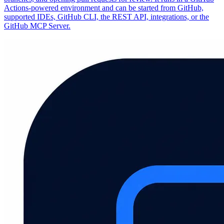
Actions-powered environment and can be started from GitHub,
supported IDEs, GitHub CLI, the REST API, integrations, or the
GitHub MCP Server.