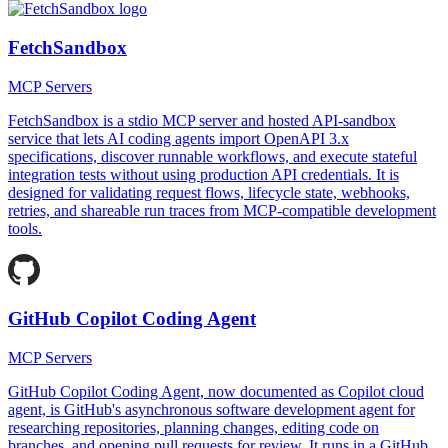
FetchSandbox
MCP Servers
FetchSandbox is a stdio MCP server and hosted API-sandbox
service that lets AI coding agents import OpenAPI 3.x
specifications, discover runnable workflows, and execute stateful
integration tests without using production API credentials. It is
designed for validating request flows, lifecycle state, webhooks,
retries, and shareable run traces from MCP-compatible development
tools.
GitHub Copilot Coding Agent
MCP Servers
GitHub Copilot Coding Agent, now documented as Copilot cloud
agent, is GitHub's asynchronous software development agent for
researching repositories, planning changes, editing code on
branches, and opening pull requests for review. It runs in a GitHub