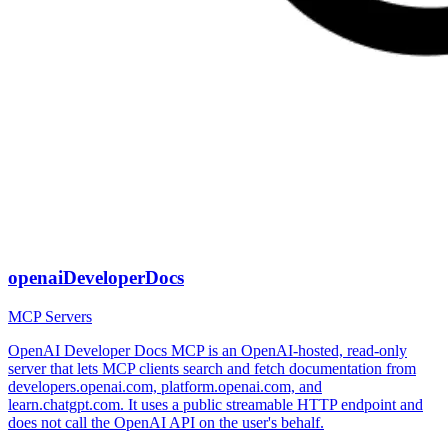
openaiDeveloperDocs
MCP Servers
OpenAI Developer Docs MCP is an OpenAI-hosted, read-only
server that lets MCP clients search and fetch documentation from
developers.openai.com, platform.openai.com, and
learn.chatgpt.com. It uses a public streamable HTTP endpoint and
does not call the OpenAI API on the user's behalf.