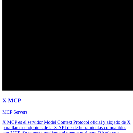
X MCP
MCP Servers
X MCP es el servidor Model Context Protocol oficial y alojado de X
para llamar endpoints de la X API desde herramientas compatibles
con MCP. Se conecta mediante el puente xurl para OAuth con