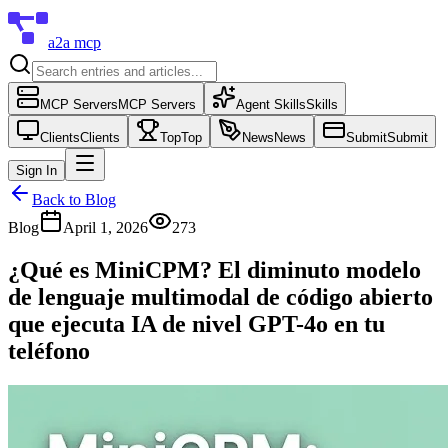
a2a mcp
MCP Servers
MCP Servers
Agent Skills
Skills
Clients
Clients
Top
Top
News
News
Submit
Submit
Sign In
Back to Blog
Blog
April 1, 2026
273
¿Qué es MiniCPM? El diminuto modelo
de lenguaje multimodal de código abierto
que ejecuta IA de nivel GPT-4o en tu
teléfono