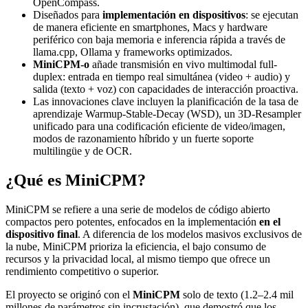
OpenCompass.
Diseñados para
implementación en dispositivos
: se ejecutan
de manera eficiente en smartphones, Macs y hardware
periférico con baja memoria e inferencia rápida a través de
llama.cpp, Ollama y frameworks optimizados.
MiniCPM-o
añade transmisión en vivo multimodal full-
duplex: entrada en tiempo real simultánea (video + audio) y
salida (texto + voz) con capacidades de interacción proactiva.
Las innovaciones clave incluyen la planificación de la tasa de
aprendizaje Warmup-Stable-Decay (WSD), un 3D-Resampler
unificado para una codificación eficiente de video/imagen,
modos de razonamiento híbrido y un fuerte soporte
multilingüe y de OCR.
¿Qué es MiniCPM?
MiniCPM se refiere a una serie de modelos de código abierto
compactos pero potentes, enfocados en la implementación
en el
dispositivo final
. A diferencia de los modelos masivos exclusivos de
la nube, MiniCPM prioriza la eficiencia, el bajo consumo de
recursos y la privacidad local, al mismo tiempo que ofrece un
rendimiento competitivo o superior.
El proyecto se originó con el
MiniCPM
solo de texto (1.2–2.4 mil
millones de parámetros sin incrustación), que demostró que los