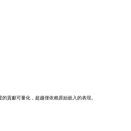
精準度的貢獻可量化，超越僅依賴原始嵌入的表現。