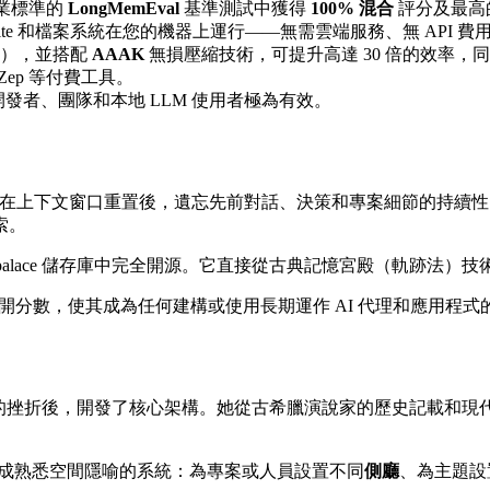
行業標準的
LongMemEval
基準測試中獲得
100% 混合
評分及最高
Lite 和檔案系統在您的機器上運行——無需雲端服務、無 API 
屜），並搭配
AAAK
無損壓縮技術，可提升高達 30 倍的效率，
ep 等付費工具。
發者、團隊和本地 LLM 使用者極為有效。
型語言模型在上下文窗口重置後，遺忘先前對話、決策和專案細節的
索。
jovovich/mempalace 儲存庫中完全開源。它直接從古典記憶宮
得了最高的公開分數，使其成為任何建構或使用長期運作 AI 代理和應用
細節的挫折後，開發了核心架構。她從古希臘演說家的歷史記載和
織成熟悉空間隱喻的系統：為專案或人員設置不同
側廳
、為主題設