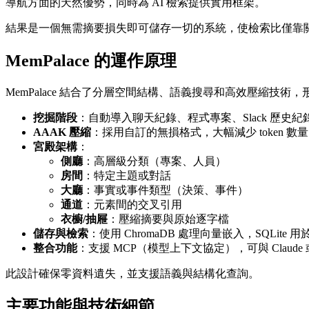
導航方面的天然優勢，同時為 AI 檢索提供實用框架。
結果是一個無需摘要損失即可儲存一切的系統，使檢索比僅靠
MemPalace 的運作原理
MemPalace 結合了分層空間結構、語義搜尋和高效壓縮技術
挖掘階段
：自動導入聊天紀錄、程式專案、Slack 歷
AAAK 壓縮
：採用自訂的無損格式，大幅減少 token 數量（
宮殿架構
：
側廳
：高層級分類（專案、人員）
房間
：特定主題或對話
大廳
：事實或事件類型（決策、事件）
通道
：元素間的交叉引用
衣櫥/抽屜
：壓縮摘要與原始逐字檔
儲存與檢索
：使用 ChromaDB 處理向量嵌入，SQ
整合功能
：支援 MCP（模型上下文協定），可與 Claude 或
此設計確保零資料遺失，並支援語義與結構化查詢。
主要功能與技術細節