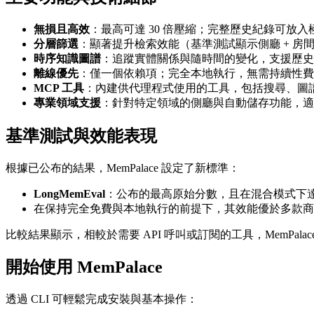
無損且高效
：最高可達 30 倍壓縮；完整歷史紀錄可放
分層篩選
：顯著提升檢索效能（基準測試顯示側廳 + 房
時序知識圖譜
：追蹤實體關係與隨時間的變化，支援歷史
離線優先
：僅一個依賴項；完全本地執行，無需持續性費
MCP 工具
：內建供代理程式使用的工具，包括搜尋、圖
專業領域支援
：針對特定領域的側廳與自動儲存功能，適
基準測試與效能表現
根據已公布的結果，MemPalace 設定了新標準：
LongMemEval
：公布的最高原始分數，且在混合模式下達 
在保持完全免費與本地執行的前提下，其效能優於多款商
比較結果顯示，相較於需要 API 呼叫或訂閱的工具，MemP
開始使用 MemPalace
透過 CLI 可輕鬆完成安裝與基本操作：