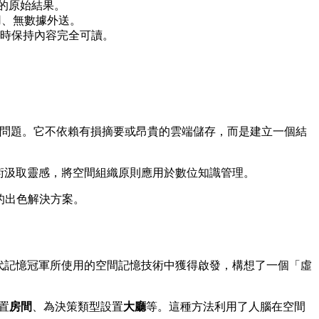
的原始結果。
費用、無數據外送。
同時保持內容完全可讀。
持續性問題。它不依賴有損摘要或昂貴的雲端儲存，而是建立一個結
殿（軌跡法）技術汲取靈感，將空間組織原則應用於數位知識管理。
程式的出色解決方案。
現代記憶冠軍所使用的空間記憶技術中獲得啟發，構想了一個「虛
置
房間
、為決策類型設置
大廳
等。這種方法利用了人腦在空間