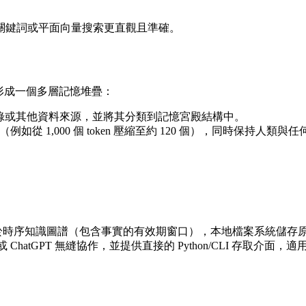
關鍵詞或平面向量搜索更直觀且準確。
，形成一個多層記憶堆疊：
史紀錄或其他資料來源，並將其分類到記憶宮殿結構中。
例如從 1,000 個 token 壓縮至約 120 個），同時保持人
Lite 用於時序知識圖譜（包含事實的有效期窗口），本地檔案系統
 ChatGPT 無縫協作，並提供直接的 Python/CLI 存取介面，適