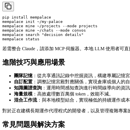
pip install mempalace

mempalace init ~/my-palace

mempalace mine ~/projects --mode projects

mempalace mine ~/chats --mode convos

mempalace search "decision details"

若需整合 Claude，請添加 MCP 伺服器。本地 LLM 使
進階技巧與應用場景
團隊記憶
：從共享通訊記錄中挖掘資訊，構建專屬記憶宮
自訂配置
：調整記憶宮殿對應關係，實現倉庫或個人的自
知識圖譜查詢
：運用時間感知查詢進行時間線導向的資訊
海量規模
：高效處理數百萬個 token，效能不減。
混合工作流
：與本地模型結合，實現極低的持續運作成本
對於正在建構長期運作代理程式的開發者，以及管理複雜專案
常見問題與解決方案