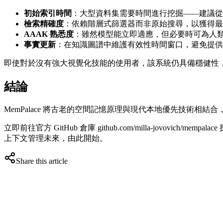
初始索引時間
：大型資料集需要時間進行挖掘——建議從
檢索精確度
：依賴階層式篩選器而非原始搜尋，以獲得最
AAAK 熟悉度
：雖然模型能立即適應，但必要時可為人
事實更新
：在知識圖譜中維護有效性時間窗口，避免提供
即使對於沒有強大視覺化技能的使用者，該系統仍具備穩健性
結論
MemPalace 將古老的空間記憶原理與現代本地優先技術
立即前往官方 GitHub 倉庫 github.com/milla-jov
上下文管理未來，由此開始。
Share this article