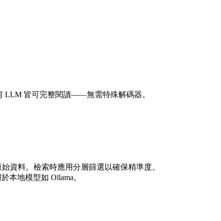
類與任何 LLM 皆可完整閱讀——無需特殊解碼器。
儲存原始資料。檢索時應用分層篩選以確保精準度。
用於本地模型如 Ollama。