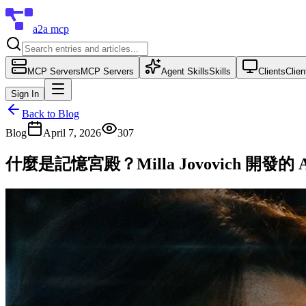
a2a mcp
MCP Servers
MCP Servers
Agent Skills
Skills
Clients
Clien
Sign In
Back to Blog
Blog
April 7, 2026
307
什麼是記憶宮殿？Milla Jovovich 開發的 