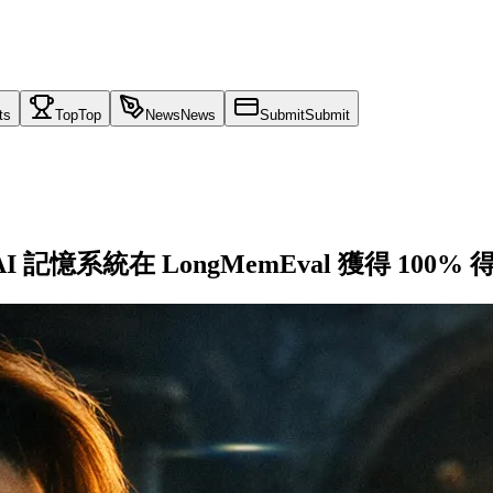
ts
Top
Top
News
News
Submit
Submit
AI 記憶系統在 LongMemEval 獲得 100% 