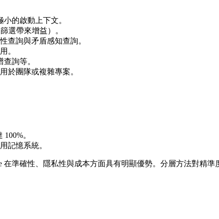
入極小的啟動上下文。
間篩選帶來增益）。
性查詢與矛盾感知查詢。
用。
譜查詢等。
用於團隊或複雜專案。
100%。
用記憶系統。
alace 在準確性、隱私性與成本方面具有明顯優勢。分層方法對