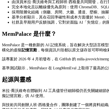
由演員米拉·喬沃維奇與工程師班·西格曼共同開發，在
完全本地化且以離線優先為原則：使用 ChromaDB、SQ
採用階層化組織（側廳、房間、大廳、通道、壁櫥、抽
基準分析顯示，其在召回準確性和成本方面優於 Mem0、Z
社群及早期用戶反饋強調，它對於面臨 AI「失憶症」的開
MemPalace 是什麼？
MemPalace 是一種創新的 AI 記憶系統，旨在解決大
構化的虛擬
記憶宮殿
，每個資訊片段都以原文儲存並可即時檢
該專案於 2026 年 4 月初發布，在 GitHub 的 milla-
基準測試顯示，MemPalace 在 LongMemEval 上取
起源與靈感
米拉·喬沃維奇在體驗到 AI 工具儘管仔細歸檔仍丟失關鍵
擬記憶宮殿」供 AI 使用。
與技術共同創辦人班·西格曼合作，團隊創建了一個將資料組