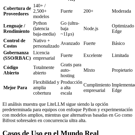
140+ /
Cobertura de
2,500+
Fuerte
200+
Moderada
Proveedores
modelos
Python
Go (ultra-
Lenguaje /
Optimizado 
(latencia
baja
Node.js
Rendimiento
Edge
baja-media)
~11μs)
Control de
Nativo +
Avanzado
Fuerte
Básico
Costos
personalizado
Gobernanza
Licencia
Fuerte
Excelente
Limitada
(SSO/RBAC)
empresarial
Gratis para
Código
Totalmente
auto-
Mixto
Propietario
Abierto
abierto
hosting
Flexibilidad y
Producción
Cumplimiento
Implementa
Mejor Para
amplia
a alta
empresarial
Edge
cobertura
escala
El análisis muestra que LiteLLM sigue siendo la opción
predeterminada para equipos con enfoque Python y experimentación
con modelos amplios, mientras que alternativas basadas en Go como
Bifrost sobresalen en concurrencia ultra alta.
Casos de Uso en el Mundo Real