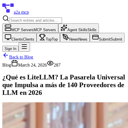
a2a mcp
MCP Servers
MCP Servers
Agent Skills
Skills
Clients
Clients
Top
Top
News
News
Submit
Submit
Sign In
Back to Blog
Blog
March 24, 2026
287
¿Qué es LiteLLM? La Pasarela Universal
que Impulsa a más de 140 Proveedores de
LLM en 2026