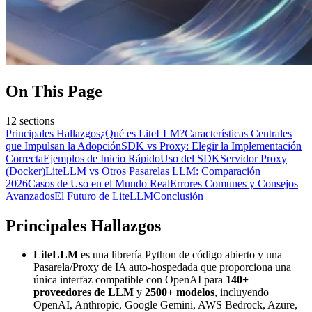
On This Page
12
sections
Principales Hallazgos
¿Qué es LiteLLM?
Características Centrales
que Impulsan la Adopción
SDK vs Proxy: Elegir la Implementación
Correcta
Ejemplos de Inicio Rápido
Uso del SDK
Servidor Proxy
(Docker)
LiteLLM vs Otros Pasarelas LLM: Comparación
2026
Casos de Uso en el Mundo Real
Errores Comunes y Consejos
Avanzados
El Futuro de LiteLLM
Conclusión
Principales Hallazgos
LiteLLM
es una librería Python de código abierto y una
Pasarela/Proxy de IA auto-hospedada que proporciona una
única interfaz compatible con OpenAI para
140+
proveedores de LLM
y
2500+ modelos
, incluyendo
OpenAI, Anthropic, Google Gemini, AWS Bedrock, Azure,