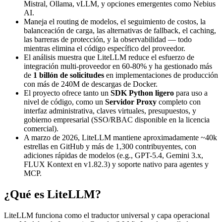
Mistral, Ollama, vLLM, y opciones emergentes como Nebius
AI.
Maneja el routing de modelos, el seguimiento de costos, la
balanceación de carga, las alternativas de fallback, el caching,
las barreras de protección, y la observabilidad — todo
mientras elimina el código específico del proveedor.
El análisis muestra que LiteLLM reduce el esfuerzo de
integración multi-proveedor en 60-80% y ha gestionado más
de
1 billón de solicitudes
en implementaciones de producción
con más de 240M de descargas de Docker.
El proyecto ofrece tanto un
SDK Python ligero
para uso a
nivel de código, como un
Servidor Proxy
completo con
interfaz administrativa, claves virtuales, presupuestos, y
gobierno empresarial (SSO/RBAC disponible en la licencia
comercial).
A marzo de 2026, LiteLLM mantiene aproximadamente ~40k
estrellas en GitHub y más de 1,300 contribuyentes, con
adiciones rápidas de modelos (e.g., GPT-5.4, Gemini 3.x,
FLUX Kontext en v1.82.3) y soporte nativo para agentes y
MCP.
¿Qué es LiteLLM?
LiteLLM funciona como el traductor universal y capa operacional