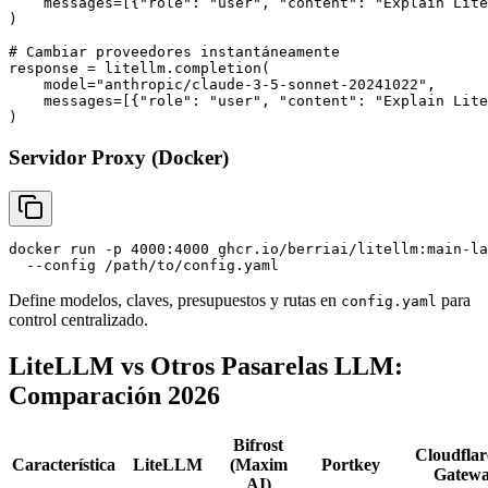
    messages=[{"role": "user", "content": "Explain Lite
)

# Cambiar proveedores instantáneamente

response = litellm.completion(

    model="anthropic/claude-3-5-sonnet-20241022",

    messages=[{"role": "user", "content": "Explain Lite
Servidor Proxy (Docker)
docker run -p 4000:4000 ghcr.io/berriai/litellm:main-la
Define modelos, claves, presupuestos y rutas en
para
config.yaml
control centralizado.
LiteLLM vs Otros Pasarelas LLM:
Comparación 2026
Bifrost
Cloudflar
Característica
LiteLLM
(Maxim
Portkey
Gatew
AI)