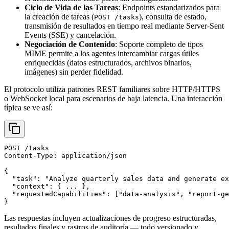
Ciclo de Vida de las Tareas
: Endpoints estandarizados para
la creación de tareas (
), consulta de estado,
POST /tasks
transmisión de resultados en tiempo real mediante Server-Sent
Events (SSE) y cancelación.
Negociación de Contenido
: Soporte completo de tipos
MIME permite a los agentes intercambiar cargas útiles
enriquecidas (datos estructurados, archivos binarios,
imágenes) sin perder fidelidad.
El protocolo utiliza patrones REST familiares sobre HTTP/HTTPS
o WebSocket local para escenarios de baja latencia. Una interacción
típica se ve así:
POST /tasks

Content-Type: application/json

{

  "task": "Analyze quarterly sales data and generate ex
  "context": { ... },

  "requestedCapabilities": ["data-analysis", "report-ge
Las respuestas incluyen actualizaciones de progreso estructuradas,
resultados finales y rastros de auditoría — todo versionado y