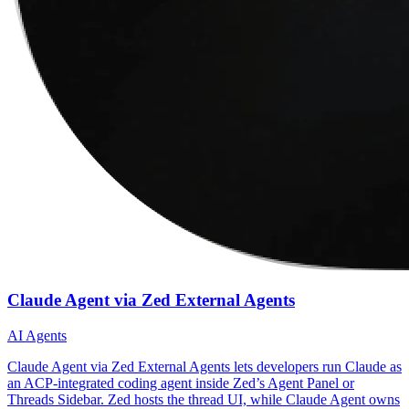
Claude Agent via Zed External Agents
AI Agents
Claude Agent via Zed External Agents lets developers run Claude as
an ACP-integrated coding agent inside Zed’s Agent Panel or
Threads Sidebar. Zed hosts the thread UI, while Claude Agent owns