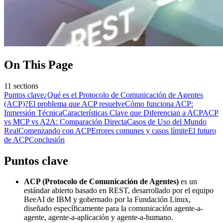
On This Page
11
sections
Puntos clave
¿Qué es el Protocolo de Comunicación de Agentes
(ACP)?
El problema que ACP resuelve
Cómo funciona ACP:
Inmersión Técnica
Características Clave que Diferencian a ACP
ACP
vs MCP vs A2A: Comparación Directa
Casos de Uso del Mundo
Real
Comenzando con ACP
Errores comunes y casos límite
El futuro
de ACP
Conclusión
Puntos clave
ACP (Protocolo de Comunicación de Agentes)
es un
estándar abierto basado en REST, desarrollado por el equipo
BeeAI de IBM y gobernado por la Fundación Linux,
diseñado específicamente para la comunicación agente-a-
agente, agente-a-aplicación y agente-a-humano.