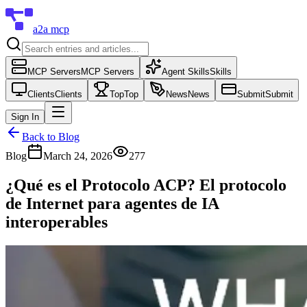
a2a mcp
MCP Servers
MCP Servers
Agent Skills
Skills
Clients
Clients
Top
Top
News
News
Submit
Submit
Sign In
Back to Blog
Blog
March 24, 2026
277
¿Qué es el Protocolo ACP? El protocolo
de Internet para agentes de IA
interoperables