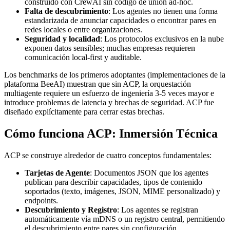
construido con CrewAI sin código de unión ad-hoc.
Falta de descubrimiento
: Los agentes no tienen una forma
estandarizada de anunciar capacidades o encontrar pares en
redes locales o entre organizaciones.
Seguridad y localidad
: Los protocolos exclusivos en la nube
exponen datos sensibles; muchas empresas requieren
comunicación local-first y auditable.
Los benchmarks de los primeros adoptantes (implementaciones de la
plataforma BeeAI) muestran que sin ACP, la orquestación
multiagente requiere un esfuerzo de ingeniería 3-5 veces mayor e
introduce problemas de latencia y brechas de seguridad. ACP fue
diseñado explícitamente para cerrar estas brechas.
Cómo funciona ACP: Inmersión Técnica
ACP se construye alrededor de cuatro conceptos fundamentales:
Tarjetas de Agente
: Documentos JSON que los agentes
publican para describir capacidades, tipos de contenido
soportados (texto, imágenes, JSON, MIME personalizado) y
endpoints.
Descubrimiento y Registro
: Los agentes se registran
automáticamente vía mDNS o un registro central, permitiendo
el descubrimiento entre pares sin configuración.