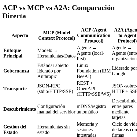
ACP vs MCP vs A2A: Comparación
Directa
ACP (Agent
A2A (Agen
MCP (Model
Aspecto
Communication
to-Agent
Context Protocol)
Protocol)
Protocol)
Agente ↔
Agente ↔
Enfoque
Modelo ↔
Agente (local-
Agente (entr
Principal
Herramientas/Datos
first)
organizacion
Estándar abierto
Linux
Liderado por
Gobernanza
liderado por
Foundation (IBM
Google
Anthropic
BeeAI)
REST +
JSON-RPC
JSON-sobre
Transporte
OpenAPI
(stdio/HTTP/SSE)
HTTP + SS
(HTTP/SSE/WS)
Descubrimie
Configuración
mDNS/registro
entre pares
Descubrimiento
manual del servidor
automático
mediante
tarjetas
Memoria y
Ciclo de vid
Gestión del
Herramientas sin
sesiones
de tareas con
Estado
estado
integradas
firmas