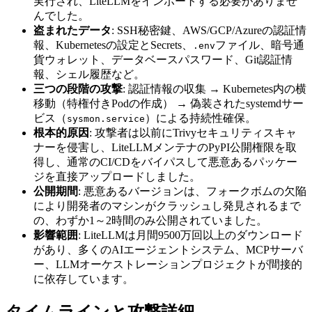
実行され、LiteLLMをインポートする必要がありませ
んでした。
盗まれたデータ
: SSH秘密鍵、AWS/GCP/Azureの認証情
報、Kubernetesの設定とSecrets、
ファイル、暗号通
.env
貨ウォレット、データベースパスワード、Git認証情
報、シェル履歴など。
三つの段階の攻撃
: 認証情報の収集 → Kubernetes内の横
移動（特権付きPodの作成） → 偽装されたsystemdサー
ビス（
）による持続性確保。
sysmon.service
根本的原因
: 攻撃者は以前にTrivyセキュリティスキャ
ナーを侵害し、LiteLLMメンテナのPyPI公開権限を取
得し、通常のCI/CDをバイパスして悪意あるパッケー
ジを直接アップロードしました。
公開期間
: 悪意あるバージョンは、フォークボムの欠陥
により開発者のマシンがクラッシュし発見されるまで
の、わずか1～2時間のみ公開されていました。
影響範囲
: LiteLLMは月間9500万回以上のダウンロード
があり、多くのAIエージェントシステム、MCPサーバ
ー、LLMオーケストレーションプロジェクトが間接的
に依存しています。