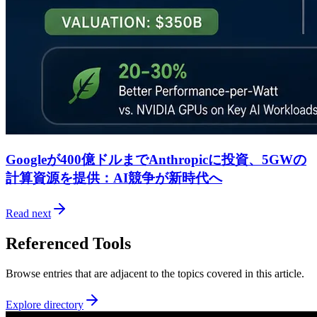
Googleが400億ドルまでAnthropicに投資、5GWの
計算資源を提供：AI競争が新時代へ
Read next
Referenced Tools
Browse entries that are adjacent to the topics covered in this article.
Explore directory