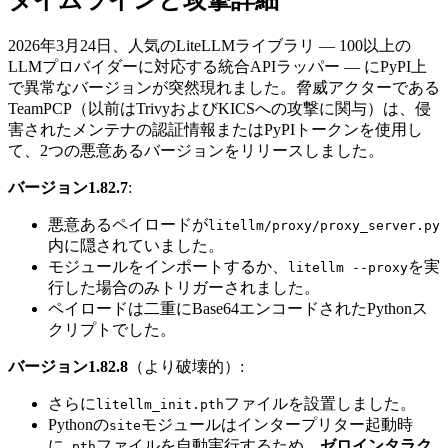
タイムラインと攻撃詳細
2026年3月24日、人気のLiteLLMライブラリ — 100以上の
LLMプロバイダーに対応する統合APIラッパー — にPyPI上
で異常なバージョンが突然現れました。脅威アクターである
TeamPCP（以前はTrivyおよびKICSへの攻撃に関与）は、侵
害されたメンテナの認証情報またはPyPIトークンを使用し
て、2つの悪意あるバージョンをリリースしました。
バージョン1.82.7
:
悪意あるペイロードが
litellm/proxy/proxy_server.py
内に隠されていました。
モジュールをインポートするか、
を実
litellm --proxy
行した場合のみトリガーされました。
ペイロードは二重にBase64エンコードされたPythonス
クリプトでした。
バージョン1.82.8
（より破壊的）:
さらに
ファイルを設置しました。
litellm_init.pth
Pythonの
モジュールはインタープリター起動時
site
に
ファイルを自動実行するため、
ゼロインタラク
.pth