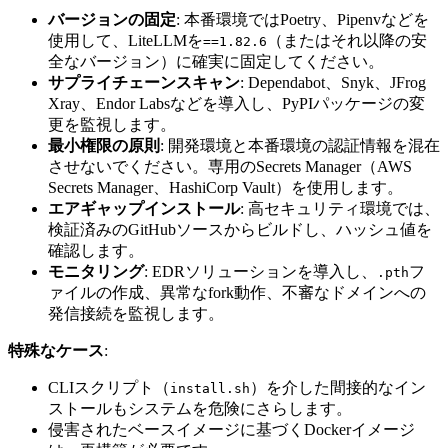
バージョンの固定
: 本番環境ではPoetry、Pipenvなどを
使用して、LiteLLMを
（またはそれ以降の安
==1.82.6
全なバージョン）に確実に固定してください。
サプライチェーンスキャン
: Dependabot、Snyk、JFrog
Xray、Endor Labsなどを導入し、PyPIパッケージの変
更を監視します。
最小権限の原則
: 開発環境と本番環境の認証情報を混在
させないでください。専用のSecrets Manager（AWS
Secrets Manager、HashiCorp Vault）を使用します。
エアギャップインストール
: 高セキュリティ環境では、
検証済みのGitHubソースからビルドし、ハッシュ値を
確認します。
モニタリング
: EDRソリューションを導入し、
フ
.pth
ァイルの作成、異常なfork動作、不審なドメインへの
発信接続を監視します。
特殊なケース
:
CLIスクリプト（
）を介した間接的なイン
install.sh
ストールもシステムを危険にさらします。
侵害されたベースイメージに基づくDockerイメージ