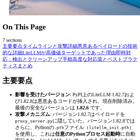
On This Page
7
sections
主要要点
タイムラインと攻撃詳細
悪意あるペイロードの技術
的な詳細
LiteLLMが高価値ターゲットであった理由
即時対
応：検出とクリーンアップ手順
高度な対応策とベストプラク
ティス
まとめ
主要要点
影響を受けたバージョン
: PyPI上のLiteLLM 1.82.7およ
び1.82.8は悪意あるコードが挿入され、現在削除済み。
最後の安全なバージョンは
1.82.6
です。
攻撃メカニズム
: バージョン1.82.7はペイロードを
に隠していた。バージョン1.82.8では
proxy_server.py
さらに、Pythonの
ファイル（
）
.pth
litellm_init.pth
を使用し、これは
任意のPythonプロセス起動時
に自動