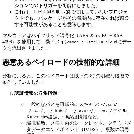
ションでのトリガー
を可能にしました。
これは、LiteLLMを明示的に使用していないプロジェ
クトでも、パッケージがその環境内に存在すれば感染
する可能性があることを意味します。
マルウェアはハイブリッド暗号化（AES-256-CBC + RSA-
4096）を使用して、偽ドメイン
にデー
models.litellm.cloud
タを流出させました。
悪意あるペイロードの技術的な詳細
分析によると、このペイロードは以下の3つの明確な段階で
動作していました：
認証情報の収集段階
:
一般的なパスを再帰的にスキャン:
、
~/.ssh/
、
、
、
ファイル、
~/.aws/
~/.kube/
~/.azure/
.env
Kubernetes設定、Git認証情報など。
環境変数、メモリ内のシークレット、クラウドメ
タデータエンドポイント（IMDS）、複数の暗号