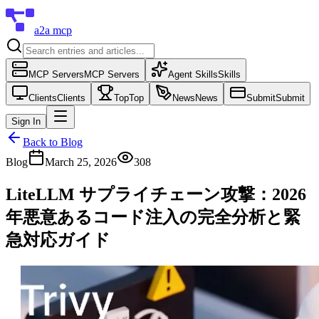
a2a mcp
MCP Servers
MCP Servers
Agent Skills
Skills
Clients
Clients
Top
Top
News
News
Submit
Submit
Sign In
Back to Blog
Blog
March 25, 2026
308
LiteLLM サプライチェーン攻撃：2026
年悪意あるコード注入の完全分析と緊
急対応ガイド