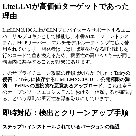
LiteLLMが高価値ターゲットであった
理由
LiteLLMは100以上のLLMプロバイダーをサポートするユニ
バーサルプロキシとして機能し、本番AIエージェントシス
テム、MCPサーバー、マルチモデルルーティングで広く使
用されています。開発者はしばしば基盤となる呼び出しを一
行のコードで置き換えるため、機密性の高いAPIキーが同じ
環境内に共存することが頻繁にあります。
このサプライチェーン攻撃の連鎖は明らかでした：
Trivyの
侵害 → Trivyに依存するLiteLLMのCI/CD → 公開権限の漏
洩 → PyPIへの直接的な悪意あるアップロード
。これは今日
のオープンソースエコシステムにおける「信頼するが確認す
る」という原則の重要性を浮き彫りにしています。
即時対応：検出とクリーンアップ手順
ステップ1: インストールされているバージョンの確認