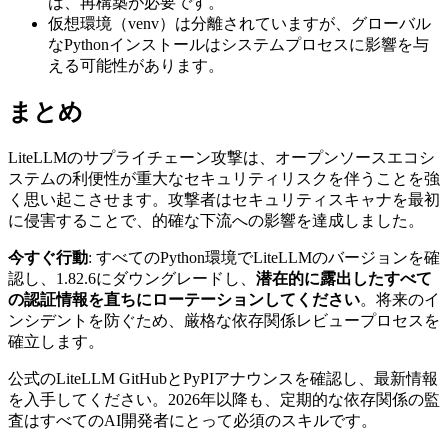
は、再構築が必要です。
仮想環境（venv）は分離されていますが、グローバル
なPythonインストールはシステムプロセスに影響を与
える可能性があります。
まとめ
LiteLLMのサプライチェーン攻撃は、オープンソースエコシ
ステムの利便性が重大なセキュリティリスクを伴うことを強
く思い起こさせます。攻撃者はセキュリティスキャナを最初
に侵害することで、的確な下流への影響を達成しました。
今すぐ行動
: すべてのPython環境でLiteLLMのバージョンを確
認し、1.82.6にダウングレードし、
潜在的に露出したすべて
の認証情報を直ちにローテーションしてください
。将来のイ
ンシデントを防ぐため、厳格な依存関係レビュープロセスを
確立します。
公式のLiteLLM GitHubとPyPIアナウンスを確認し、最新情報
を入手してください。2026年以降も、定期的な依存関係の監
査はすべてのAI開発者にとって必須のスキルです。