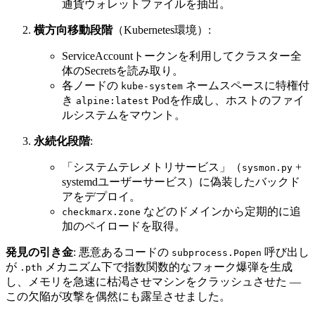
通貨ウォレットファイルを抽出。
横方向移動段階
（Kubernetes環境）:
ServiceAccountトークンを利用してクラスター全
体のSecretsを読み取り。
各ノードの
ネームスペースに特権付
kube-system
き
Podを作成し、ホストのファイ
alpine:latest
ルシステムをマウント。
永続化段階
:
「システムテレメトリサービス」（
+
sysmon.py
systemdユーザーサービス）に偽装したバックド
アをデプロイ。
などのドメインから定期的に追
checkmarx.zone
加のペイロードを取得。
発見の引き金
: 悪意あるコードの
呼び出し
subprocess.Popen
が
メカニズム下で指数関数的なフォーク爆弾を生成
.pth
し、メモリを急速に枯渇させマシンをクラッシュさせた —
この欠陥が攻撃を偶然にも露呈させました。