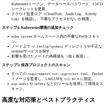
Kubernetesトークン、データベースパスワード、CI/CD
シークレットを更新。
クラウド監査ログ（CloudTrail、Audit Log、Activity
Log）を確認し、不審なアクセスがないか精査。
ステップ4: Kubernetes環境の追加チェック
ネームスペース内の不審なPodをスキャ
kube-system
ン。
ノード上で
ディレクトリや不正な
~/.config/sysmon/
systemdサービスを探す。
影響を受けたノードの再構築を（強く推奨）。
ステップ5: 依存プロジェクトのスキャン
すべての
、
、Docker
requirements.txt
pyproject.toml
イメージを監査し、LiteLLMを
に固定。
==1.82.6
や
などのツールを使用して環境をス
pip-audit
safety
キャン。
高度な対応策とベストプラクティス