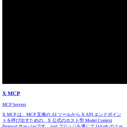
X MCP
MCP Servers
X MCP は、MCP 互換の AI ツールから X API エンドポイン
トを呼び出すための、X 公式のホスト型 Model Context
Protocol サーバーです。xurl ブリッジを通じて OAuth のユー